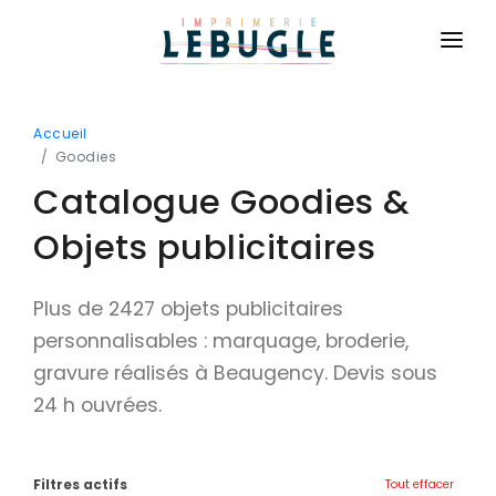
ACCUEIL
Accueil
NOS PRODUITS
Goodies
Catalogue Goodies &
BASIQUE
CONTACT
Cartes de visite
Objets publicitaires
CONNEXION
Cartes de correspondance
DEVIS GRATUIT
Plus de 2427 objets publicitaires
Flyers
personnalisables : marquage, broderie,
Brochures
gravure réalisés à Beaugency. Devis sous
Dépliants
24 h ouvrées.
Affiches
Billetterie
Filtres actifs
Tout effacer