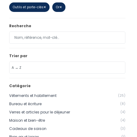
Calendriers
Outils et porte-clés
✕
Or
✕
Calendriers bancaires
Recherche
BUREAUTIQUE
Tête de lettre
Enveloppes
Trier par
Sous-mains
Bloc-notes
Chemises
Catégorie
Pochettes administratives
Vêtements et habillement
(25)
Tampons
Bureau et écriture
(8)
Verres et articles pour le déjeuner
(4)
Liasses
Maison et bien-être
(4)
Carnets
Cadeaux de saison
(3)
Plein air et loisirs
(1)