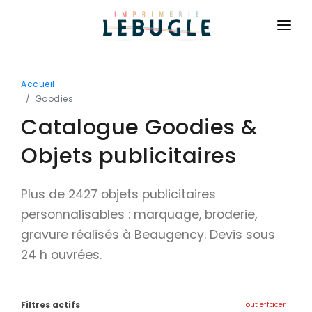
ACCUEIL
Accueil
NOS PRODUITS
Goodies
Catalogue Goodies &
BASIQUE
CONTACT
Cartes de visite
Objets publicitaires
CONNEXION
Cartes de correspondance
DEVIS GRATUIT
Plus de 2427 objets publicitaires
Flyers
personnalisables : marquage, broderie,
Brochures
gravure réalisés à Beaugency. Devis sous
Dépliants
24 h ouvrées.
Affiches
Billetterie
Filtres actifs
Tout effacer