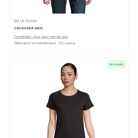
Réf. LB-02356
CRUSADER MEN
Connectez-vous pour voir les prix
Vêtements et habillement · 212 coloris
En stock