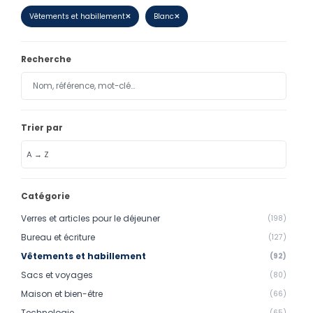
Calendriers
Vêtements et habillement
✕
Blanc
✕
Calendriers bancaires
Recherche
BUREAUTIQUE
Tête de lettre
Enveloppes
Trier par
Sous-mains
Bloc-notes
Chemises
Catégorie
Pochettes administratives
Verres et articles pour le déjeuner
(198)
Tampons
Bureau et écriture
(127)
Vêtements et habillement
(92)
Liasses
Sacs et voyages
(80)
Carnets
Maison et bien-être
(66)
Technologie
(65)