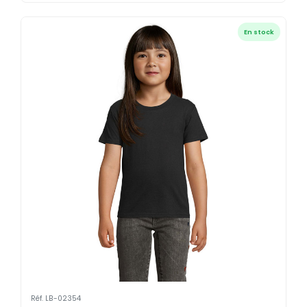
En stock
Réf. LB-02354