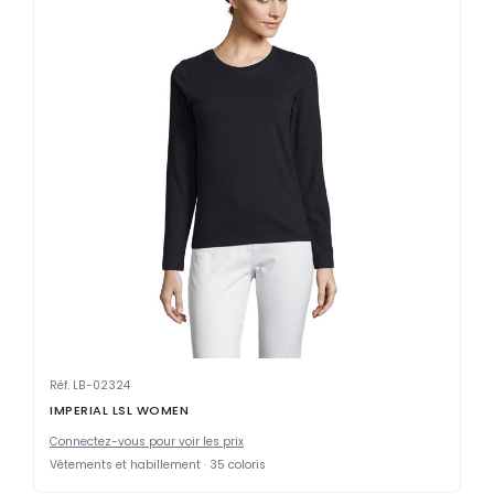
Réf. LB-02324
IMPERIAL LSL WOMEN
Connectez-vous pour voir les prix
Vêtements et habillement · 35 coloris