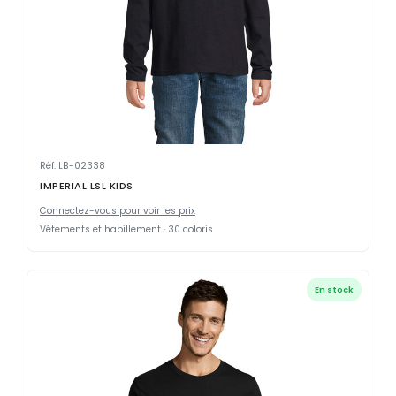
Réf. LB-02338
IMPERIAL LSL KIDS
Connectez-vous pour voir les prix
Vêtements et habillement · 30 coloris
En stock