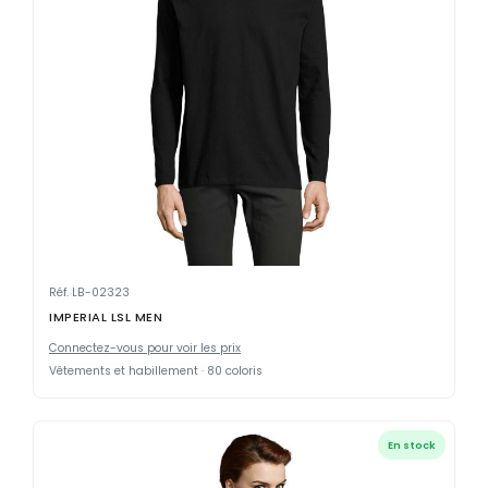
Réf. LB-02323
IMPERIAL LSL MEN
Connectez-vous pour voir les prix
Vêtements et habillement · 80 coloris
En stock