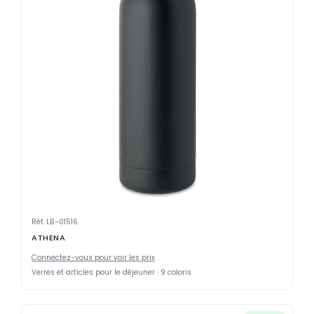
Réf. LB-01516
ATHENA
Connectez-vous pour voir les prix
Verres et articles pour le déjeuner · 9 coloris