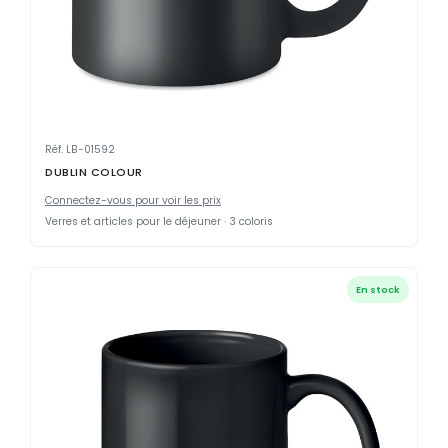
Réf. LB-01592
DUBLIN COLOUR
Connectez-vous pour voir les prix
Verres et articles pour le déjeuner · 3 coloris
En stock