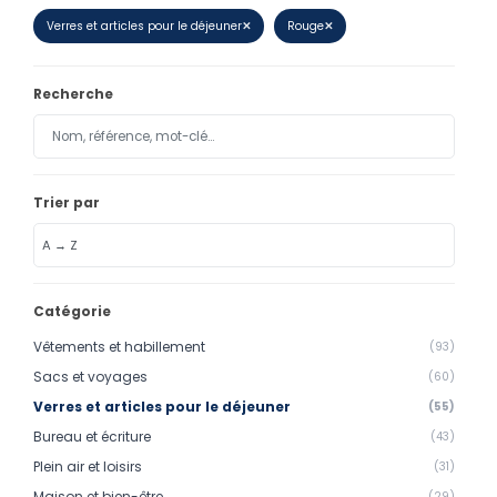
Calendriers
Verres et articles pour le déjeuner
✕
Rouge
✕
Calendriers bancaires
Recherche
BUREAUTIQUE
Tête de lettre
Enveloppes
Trier par
Sous-mains
Bloc-notes
Chemises
Catégorie
Pochettes administratives
Vêtements et habillement
(93)
Tampons
Sacs et voyages
(60)
Verres et articles pour le déjeuner
(55)
Liasses
Bureau et écriture
(43)
Carnets
Plein air et loisirs
(31)
Maison et bien-être
(29)