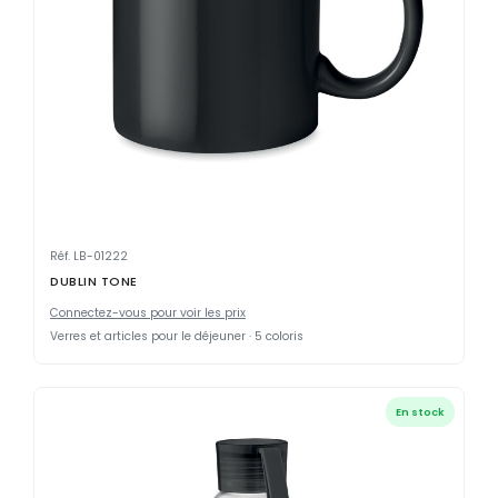
Réf. LB-01222
DUBLIN TONE
Connectez-vous pour voir les prix
Verres et articles pour le déjeuner · 5 coloris
En stock