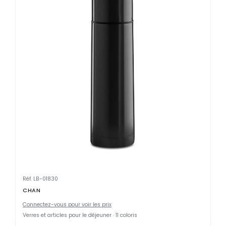
Réf. LB-01830
CHAN
Connectez-vous pour voir les prix
Verres et articles pour le déjeuner · 11 coloris