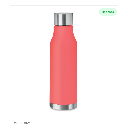
En stock
Réf. LB-01241