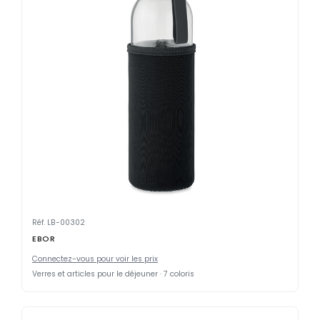
Réf. LB-00302
EBOR
Connectez-vous pour voir les prix
Verres et articles pour le déjeuner · 7 coloris