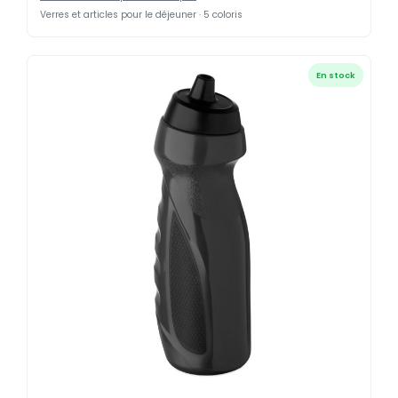
Verres et articles pour le déjeuner · 5 coloris
En stock