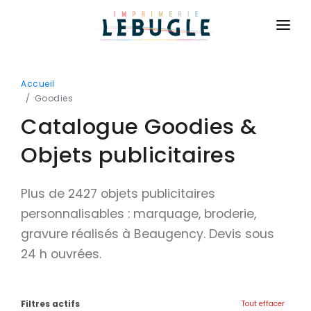
ACCUEIL
Accueil
NOS PRODUITS
Goodies
Catalogue Goodies &
BASIQUE
CONTACT
Cartes de visite
Objets publicitaires
CONNEXION
Cartes de correspondance
DEVIS GRATUIT
Plus de 2427 objets publicitaires
Flyers
personnalisables : marquage, broderie,
Brochures
gravure réalisés à Beaugency. Devis sous
Dépliants
24 h ouvrées.
Affiches
Billetterie
Filtres actifs
Tout effacer