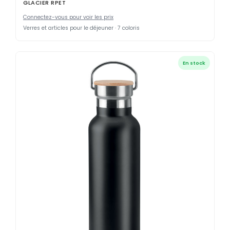
GLACIER RPET
Connectez-vous pour voir les prix
Verres et articles pour le déjeuner · 7 coloris
En stock