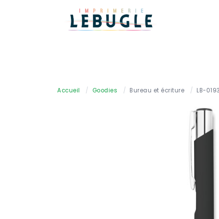
Accueil
/
Goodies
/
Bureau et écriture
/
LB-019