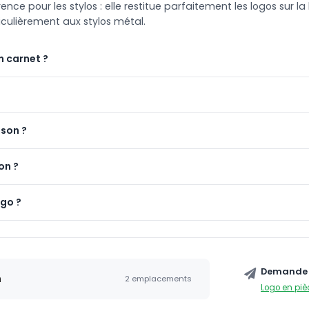
e pour les stylos : elle restitue parfaitement les logos sur la 
iculièrement aux stylos métal.
n carnet ?
ison ?
on ?
ogo ?
Demande 
n
2 emplacements
Logo en piè