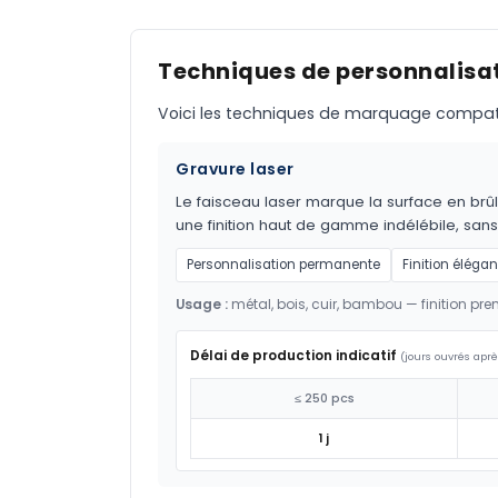
Techniques de personnalisat
Voici les techniques de marquage compatible
Gravure laser
Le faisceau laser marque la surface en brûl
une finition haut de gamme indélébile, sans
Personnalisation permanente
Finition élégan
Usage :
métal, bois, cuir, bambou — finition pr
Délai de production indicatif
(jours ouvrés aprè
≤ 250 pcs
1 j