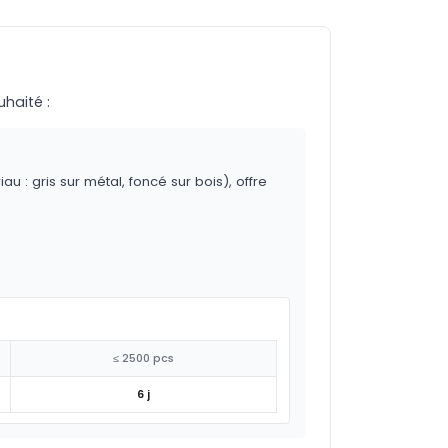
uhaité :
 : gris sur métal, foncé sur bois), offre
≤ 2500 pcs
6 j