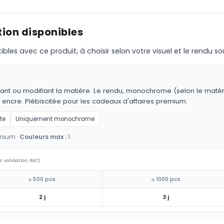
ion disponibles
s avec ce produit, à choisir selon votre visuel et le rendu so
ant ou modifiant la matière. Le rendu, monochrome (selon le matériau
 encre. Plébiscitée pour les cadeaux d'affaires premium.
te
Uniquement monochrome
emium ·
Couleurs max :
1
s validation BAT)
≤ 500 pcs
≤ 1000 pcs
2 j
3 j