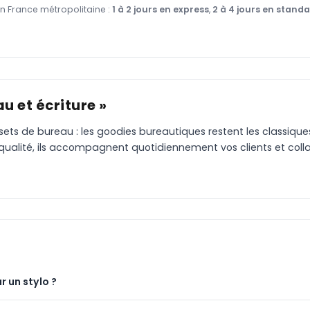
en France métropolitaine :
1 à 2 jours en express
,
2 à 4 jours en stand
u et écriture »
 sets de bureau : les goodies bureautiques restent les classiqu
 qualité, ils accompagnent quotidiennement vos clients et coll
r un stylo ?