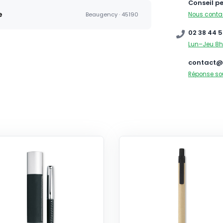
Conseil p
e
Nous conta
Beaugency · 45190
02 38 44 5
Lun–Jeu 8h
contact@
Réponse so