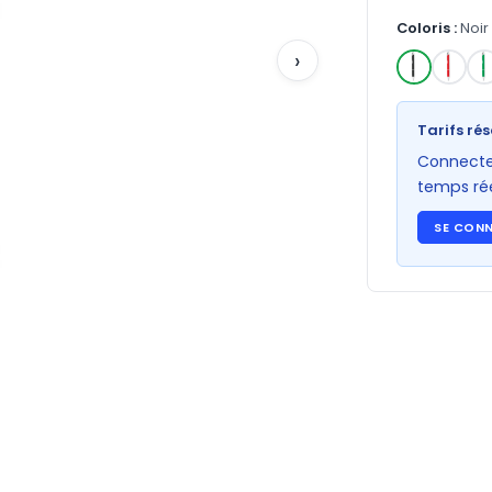
Coloris :
Noir
›
✓
Tarifs rés
Connectez
temps rée
SE CON