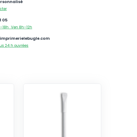
ersonnalisé
cter
1 05
–18h · Ven 8h–12h
imprimerielebugle.com
us 24 h ouvrées