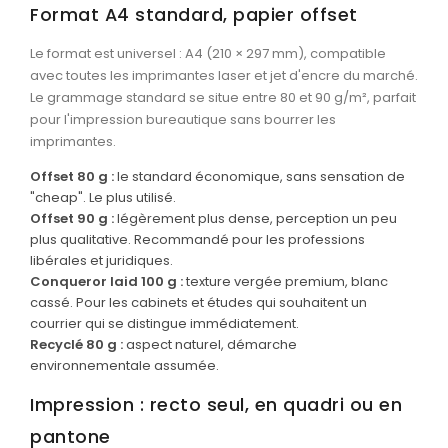
Bons de commande
Format A4 standard, papier offset
GRAND FORMAT
Le format est universel : A4 (210 × 297 mm), compatible
avec toutes les imprimantes laser et jet d'encre du marché.
Posters
Le grammage standard se situe entre 80 et 90 g/m², parfait
Abribus
pour l'impression bureautique sans bourrer les
imprimantes.
Plans
Offset 80 g :
le standard économique, sans sensation de
Bâche
"cheap". Le plus utilisé.
Offset 90 g :
légèrement plus dense, perception un peu
Panneaux
plus qualitative. Recommandé pour les professions
libérales et juridiques.
Conqueror laid 100 g :
texture vergée premium, blanc
cassé. Pour les cabinets et études qui souhaitent un
ADHÉSIFS
courrier qui se distingue immédiatement.
Étiquettes adhésives
Recyclé 80 g :
aspect naturel, démarche
environnementale assumée.
Étiquettes adhésives en bobine
Impression : recto seul, en quadri ou en
Adhésifs vitrine
pantone