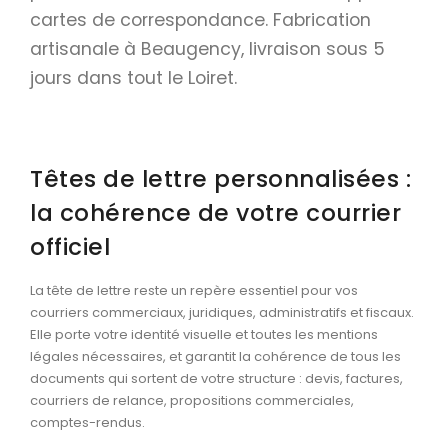
Calendriers
cartes de correspondance. Fabrication
artisanale à Beaugency, livraison sous 5
Calendriers bancaires
jours dans tout le Loiret.
BUREAUTIQUE
Tête de lettre
Enveloppes
Têtes de lettre personnalisées :
Sous-mains
la cohérence de votre courrier
Bloc-notes
officiel
Chemises
La tête de lettre reste un repère essentiel pour vos
Pochettes administratives
courriers commerciaux, juridiques, administratifs et fiscaux.
Elle porte votre identité visuelle et toutes les mentions
Tampons
légales nécessaires, et garantit la cohérence de tous les
Liasses
documents qui sortent de votre structure : devis, factures,
courriers de relance, propositions commerciales,
Carnets
comptes-rendus.