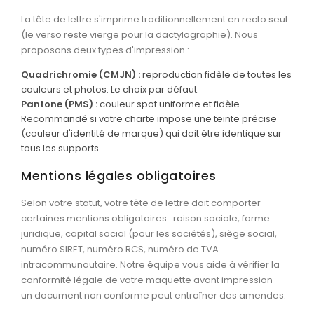
MARQUAGE TEXTILE
La tête de lettre s'imprime traditionnellement en recto seul
Tee-shirts
Nouveau
(le verso reste vierge pour la dactylographie). Nous
proposons deux types d'impression :
Polos
Nouveau
Quadrichromie (CMJN) :
reproduction fidèle de toutes les
Sweatshirts
Nouveau
couleurs et photos. Le choix par défaut.
Pantone (PMS) :
couleur spot uniforme et fidèle.
GOODIES
Recommandé si votre charte impose une teinte précise
Catalogue complet
(couleur d'identité de marque) qui doit être identique sur
Nouveau
tous les supports.
Bureau & écriture
Mentions légales obligatoires
Sacs & voyages
Selon votre statut, votre tête de lettre doit comporter
Verres & déjeuner
certaines mentions obligatoires : raison sociale, forme
Technologie
juridique, capital social (pour les sociétés), siège social,
numéro SIRET, numéro RCS, numéro de TVA
Vêtements
intracommunautaire. Notre équipe vous aide à vérifier la
conformité légale de votre maquette avant impression —
Outils & porte-clés
un document non conforme peut entraîner des amendes.
Cuisine