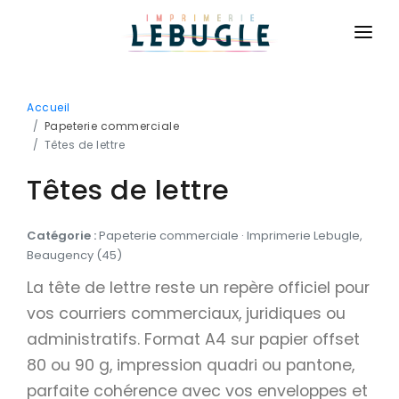
ACCUEIL
Accueil
NOS PRODUITS
Papeterie commerciale
Têtes de lettre
BASIQUE
CONTACT
Têtes de lettre
Cartes de visite
CONNEXION
Cartes de correspondance
Catégorie :
Papeterie commerciale · Imprimerie Lebugle,
DEVIS GRATUIT
Flyers
Beaugency (45)
Brochures
La tête de lettre reste un repère officiel pour
vos courriers commerciaux, juridiques ou
Dépliants
administratifs. Format A4 sur papier offset
Affiches
80 ou 90 g, impression quadri ou pantone,
Billetterie
parfaite cohérence avec vos enveloppes et