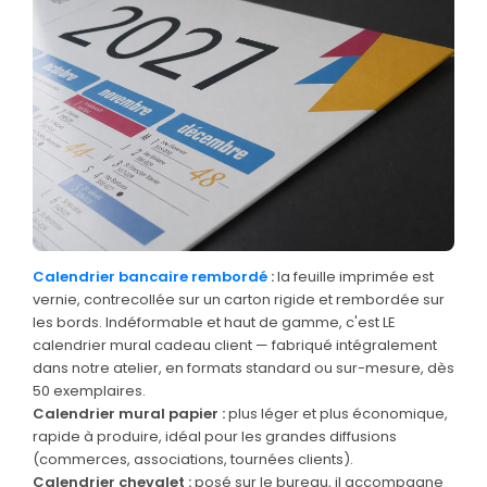
Bons de commande
GRAND FORMAT
Posters
Abribus
Plans
Bâche
Panneaux
Calendrier bancaire rembordé
:
la feuille imprimée est
vernie, contrecollée sur un carton rigide et rembordée sur
les bords. Indéformable et haut de gamme, c'est LE
ADHÉSIFS
calendrier mural cadeau client — fabriqué intégralement
dans notre atelier, en formats standard ou sur-mesure, dès
Étiquettes adhésives
50 exemplaires.
Étiquettes adhésives en bobine
Calendrier mural papier :
plus léger et plus économique,
rapide à produire, idéal pour les grandes diffusions
Adhésifs vitrine
(commerces, associations, tournées clients).
Calendrier chevalet :
posé sur le bureau, il accompagne