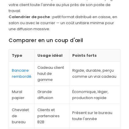
MARQUAGE TEXTILE
votre client toute l'année au plus près de son poste de
travail.
Tee-shirts
Nouveau
Calendrier de poche :
petit format distribué en caisse, en
Polos
salon ou avec le courrier — un coût unitaire minime pour
Nouveau
une diffusion massive.
Sweatshirts
Nouveau
Comparer en un coup d'œil
GOODIES
Catalogue complet
Type
Usage idéal
Points forts
Nouveau
Bureau & écriture
Cadeau client
Bancaire
Rigide, durable, perçu
haut de
Sacs & voyages
rembordé
comme un vrai cadeau
gamme
Verres & déjeuner
Mural
Grande
Économique, léger,
Technologie
papier
diffusion
production rapide
Vêtements
Chevalet
Clients et
Présent sur le bureau
de
partenaires
Outils & porte-clés
toute l'année
bureau
B2B
Cuisine