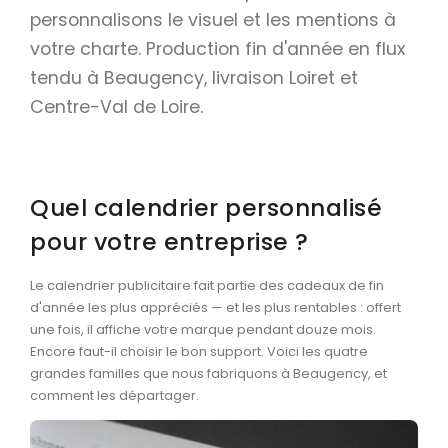
Calendriers
personnalisons le visuel et les mentions à
votre charte. Production fin d'année en flux
Calendriers bancaires
tendu à Beaugency, livraison Loiret et
BUREAUTIQUE
Centre-Val de Loire.
Tête de lettre
Enveloppes
Sous-mains
Quel calendrier personnalisé
Bloc-notes
pour votre entreprise ?
Chemises
Le calendrier publicitaire fait partie des cadeaux de fin
Pochettes administratives
d'année les plus appréciés — et les plus rentables : offert
une fois, il affiche votre marque pendant douze mois.
Tampons
Encore faut-il choisir le bon support. Voici les quatre
grandes familles que nous fabriquons à Beaugency, et
Liasses
comment les départager.
Carnets