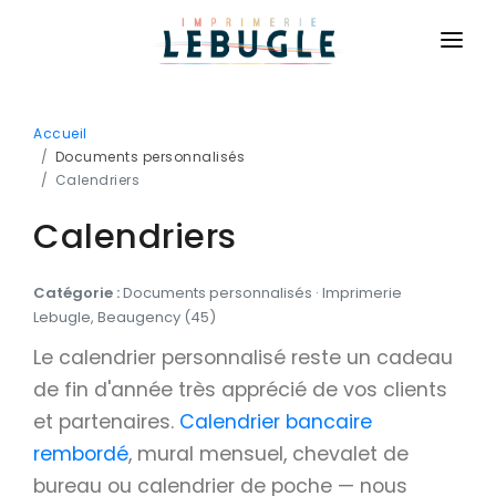
ACCUEIL
Accueil
NOS PRODUITS
Documents personnalisés
Calendriers
BASIQUE
CONTACT
Calendriers
Cartes de visite
CONNEXION
Cartes de correspondance
Catégorie :
Documents personnalisés · Imprimerie
DEVIS GRATUIT
Flyers
Lebugle, Beaugency (45)
Brochures
Le calendrier personnalisé reste un cadeau
de fin d'année très apprécié de vos clients
Dépliants
et partenaires.
Calendrier bancaire
Affiches
rembordé
, mural mensuel, chevalet de
Billetterie
bureau ou calendrier de poche — nous