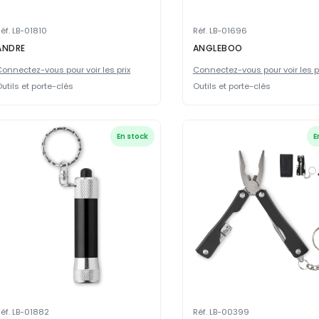
éf. LB-01810
Réf. LB-01696
ANDRE
ANGLEBOO
onnectez-vous pour voir les prix
Connectez-vous pour voir les p
utils et porte-clés
Outils et porte-clés
En stock
E
éf. LB-01882
Réf. LB-00399