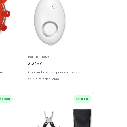
Réf. LB-01905
ALARMY
rix
Connectez-vous pour voir les prix
Outils et porte-clés
n stock
En stock