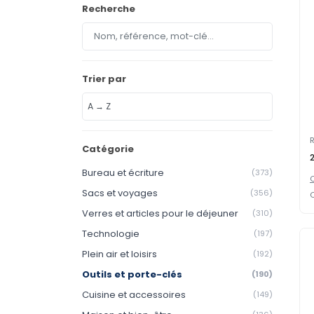
Recherche
Trier par
R
Catégorie
Bureau et écriture
(373)
C
Sacs et voyages
(356)
O
Verres et articles pour le déjeuner
(310)
Technologie
(197)
Plein air et loisirs
(192)
Outils et porte-clés
(190)
Cuisine et accessoires
(149)