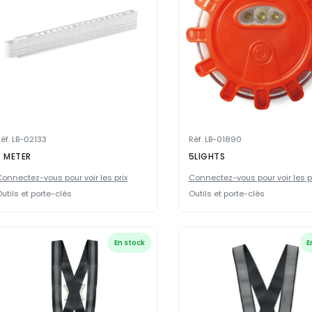
éf. LB-02133
Réf. LB-01890
2 METER
5LIGHTS
onnectez-vous pour voir les prix
Connectez-vous pour voir les p
utils et porte-clés
Outils et porte-clés
En stock
E