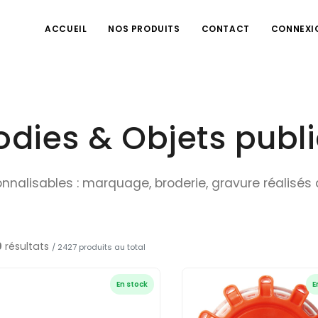
ACCUEIL
NOS PRODUITS
CONTACT
CONNEXI
ies & Objets public
sonnalisables : marquage, broderie, gravure réalisé
0
résultats
/ 2427 produits au total
En stock
E