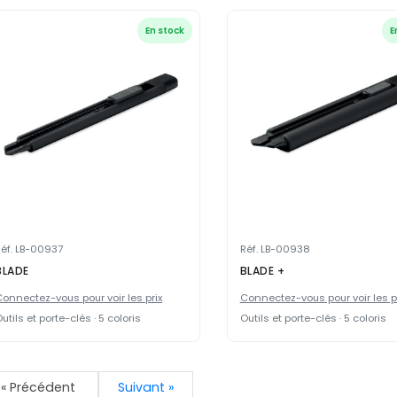
En stock
E
éf. LB-00937
Réf. LB-00938
BLADE
BLADE +
onnectez-vous pour voir les prix
Connectez-vous pour voir les p
utils et porte-clés · 5 coloris
Outils et porte-clés · 5 coloris
« Précédent
Suivant »