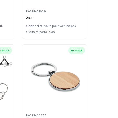
Réf. LB-01639
ARA
rix
Connectez-vous pour voir les prix
Outils et porte-clés
n stock
En stock
Réf. LB-02282