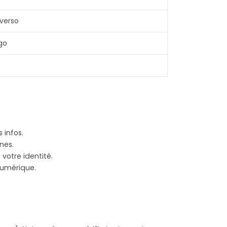
-verso
ogo
 infos.
nes.
votre identité.
 numérique.