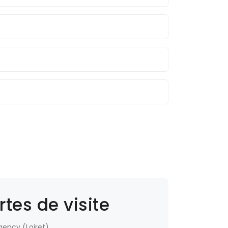
tes de visite
gency (Loiret)