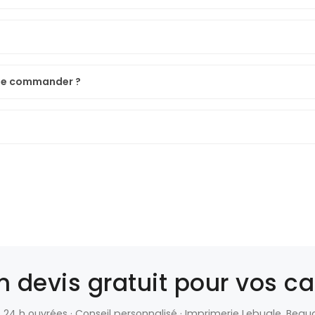
-je commander ?
devis gratuit pour vos car
24 h ouvrées · Conseil personnalisé · Imprimerie Lebugle, Beau