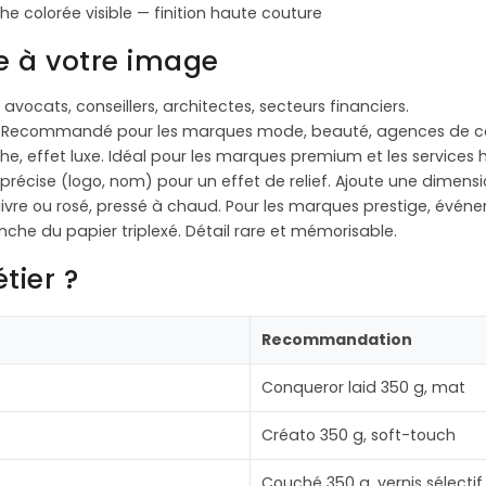
he colorée visible — finition haute couture
ée à votre image
 avocats, conseillers, architectes, secteurs financiers.
ts. Recommandé pour les marques mode, beauté, agences de 
e, effet luxe. Idéal pour les marques premium et les service
e précise (logo, nom) pour un effet de relief. Ajoute une dimens
uivre ou rosé, pressé à chaud. Pour les marques prestige, événe
nche du papier triplexé. Détail rare et mémorisable.
tier ?
Recommandation
Conqueror laid 350 g, mat
Créato 350 g, soft-touch
Couché 350 g, vernis sélectif