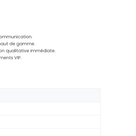
communication.
s haut de gamme.
ion qualitative immédiate.
ments VIP.