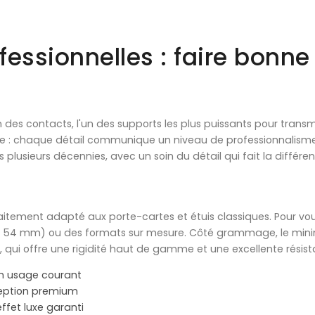
ofessionnelles : faire bonn
tion des contacts, l'un des supports les plus puissants pour tra
pe : chaque détail communique un niveau de professionnalisme.
plusieurs décennies, avec un soin du détail qui fait la différen
aitement adapté aux porte-cartes et étuis classiques. Pour v
 × 54 mm) ou des formats sur mesure. Côté grammage, le mi
, qui offre une rigidité haut de gamme et une excellente résista
n usage courant
ception premium
fet luxe garanti