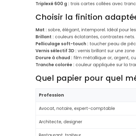
Triplexé 600 g :
trois cartes collées avec tranc
Choisir la finition adapt
Mat :
sobre, élégant, intemporel. Idéal pour les
Brillant :
couleurs éclatantes, contrastes ne
Pelliculage soft-touch :
toucher peau de pêch
Vernis sélectif 3D :
vernis brillant sur une zon
Dorure à chaud :
film métallique or, argent, c
Tranche colorée :
couleur appliquée sur la tra
Quel papier pour quel mé
Profession
Avocat, notaire, expert-comptable
Architecte, designer
Restaurant, traiteur