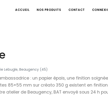
ACCUEIL
NOS PRODUITS
CONTACT
CONNEXI
te
ie Lebugle, Beaugency (45)
 ambassadrice : un papier épais, une finition soignée
 85×55 mm sur créato 350 g existent en finition ma
tre atelier de Beaugency, BAT envoyé sous 24 h pour