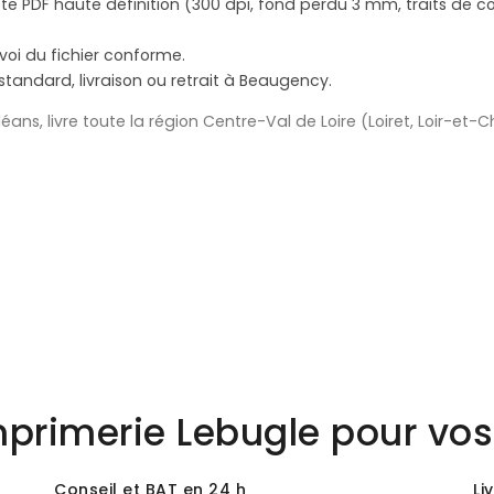
 PDF haute définition (300 dpi, fond perdu 3 mm, traits de cou
voi du fichier conforme.
standard, livraison ou retrait à Beaugency.
ns, livre toute la région Centre-Val de Loire (Loiret, Loir-et-Ch
mprimerie Lebugle pour vos 
Conseil et BAT en 24 h
Li