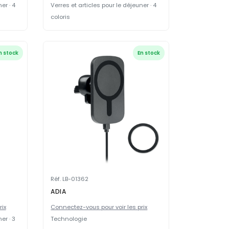
er · 4
Verres et articles pour le déjeuner · 4
coloris
n stock
En stock
Réf. LB-01362
ADIA
rix
Connectez-vous pour voir les prix
er · 3
Technologie