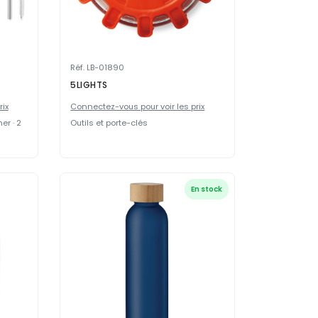
Réf. LB-01890
5LIGHTS
rix
Connectez-vous pour voir les prix
er · 2
Outils et porte-clés
En stock