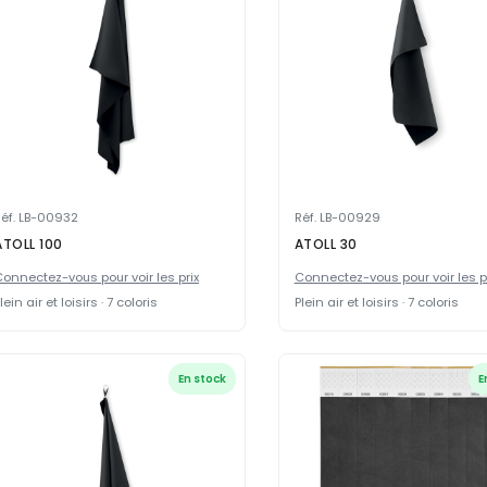
éf. LB-00932
Réf. LB-00929
ATOLL 100
ATOLL 30
onnectez-vous pour voir les prix
Connectez-vous pour voir les p
lein air et loisirs · 7 coloris
Plein air et loisirs · 7 coloris
En stock
E