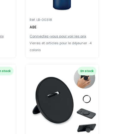
Réf. LB-00318
ABE
rix
Connectez-vous pour voir les prix
Verres et articles pour le déjeuner · 4
coloris
n stock
En stock