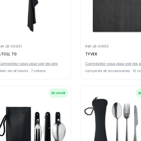
éf. LB-00931
Réf. LB-01953
ATOLL 70
TYVEK
onnectez-vous pour voir les prix
Connectez-vous pour voir les p
lein air et loisirs · 7 coloris
Lanyards et accessoires · 12 co
En stock
E