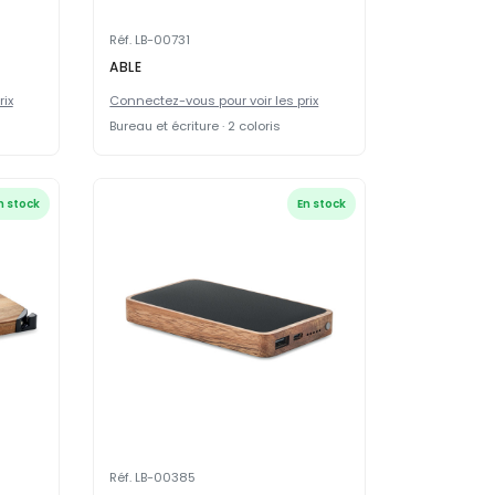
Réf. LB-00731
ABLE
rix
Connectez-vous pour voir les prix
Bureau et écriture · 2 coloris
n stock
En stock
Réf. LB-00385