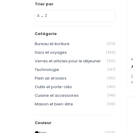
Trier par
Catégorie
Bureau et écriture
(373)
Sacs et voyages
(356)
R
Verres et articles pour le déjeuner
(310)
Technologie
(197)
C
Plein air et loisirs
(192)
P
Outils et porte-clés
(190)
Cuisine et accessoires
(149)
Maison et bien-être
(136)
Vêtements et habillement
(123)
Les enfants et les jeux
(119)
Couleur
Cadeaux de saison
(107)
Noir
(1209)