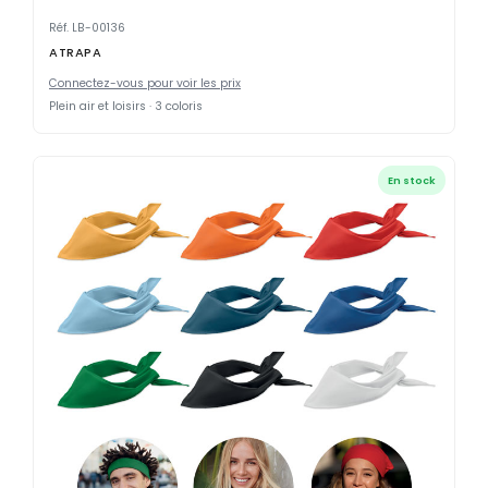
Réf. LB-00136
ATRAPA
Connectez-vous pour voir les prix
Plein air et loisirs · 3 coloris
En stock