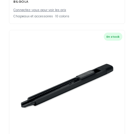
BILGOLA
Connectez-vous pour voir les prix
Chapeaux et accessoires · 10 coloris
En stock