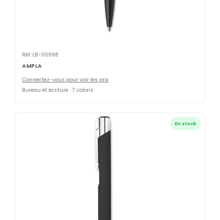
Réf. LB-00998
AMPLA
Connectez-vous pour voir les prix
Bureau et écriture · 7 coloris
En stock