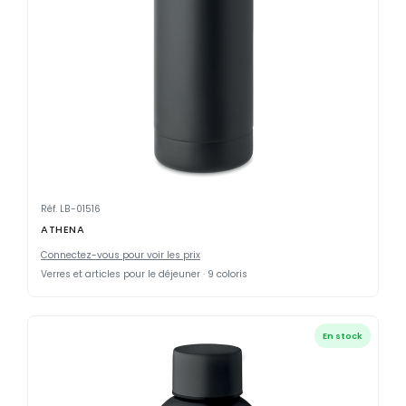
Réf. LB-01516
ATHENA
Connectez-vous pour voir les prix
Verres et articles pour le déjeuner · 9 coloris
En stock