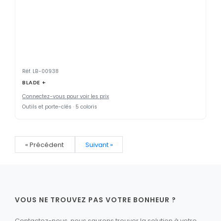
Réf. LB-00938
BLADE +
Connectez-vous pour voir les prix
Outils et porte-clés · 5 coloris
« Précédent
Suivant »
VOUS NE TROUVEZ PAS VOTRE BONHEUR ?
Contactez-nous, nous saurons trouver la solution à votre