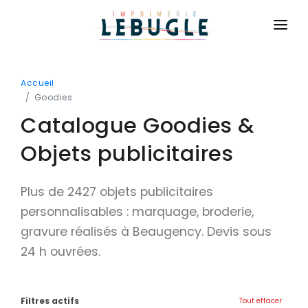
ACCUEIL
Accueil
NOS PRODUITS
Goodies
Catalogue Goodies &
BASIQUE
CONTACT
Cartes de visite
Objets publicitaires
CONNEXION
Cartes de correspondance
DEVIS GRATUIT
Plus de 2427 objets publicitaires
Flyers
personnalisables : marquage, broderie,
Brochures
gravure réalisés à Beaugency. Devis sous
Dépliants
24 h ouvrées.
Affiches
Billetterie
Filtres actifs
Tout effacer