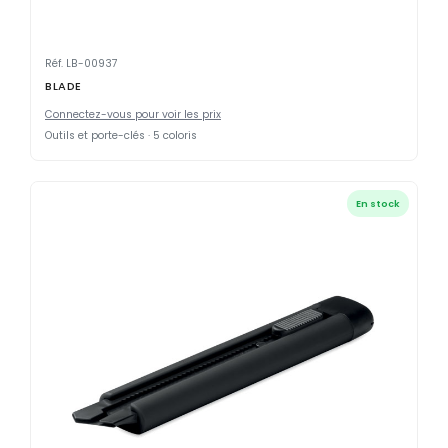
Réf. LB-00937
BLADE
Connectez-vous pour voir les prix
Outils et porte-clés · 5 coloris
En stock