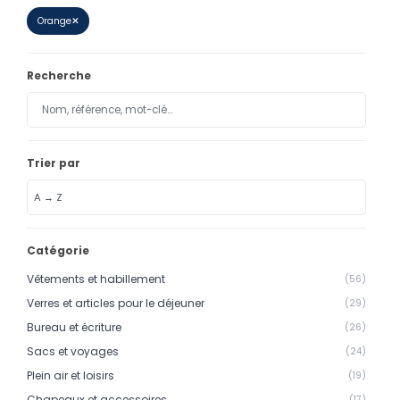
Calendriers
Orange
✕
Calendriers bancaires
Recherche
BUREAUTIQUE
Tête de lettre
Enveloppes
Trier par
Sous-mains
Bloc-notes
Chemises
Catégorie
Pochettes administratives
Vêtements et habillement
(56)
Tampons
Verres et articles pour le déjeuner
(29)
Bureau et écriture
(26)
Liasses
Sacs et voyages
(24)
Carnets
Plein air et loisirs
(19)
Chapeaux et accessoires
(17)