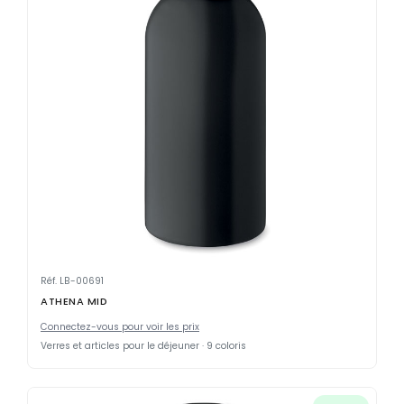
Réf. LB-00691
ATHENA MID
Connectez-vous pour voir les prix
Verres et articles pour le déjeuner · 9 coloris