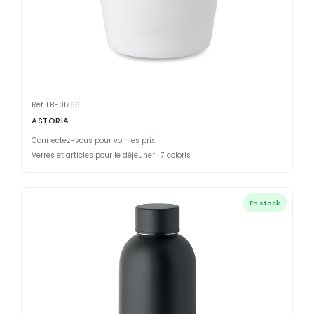
Réf. LB-01786
ASTORIA
Connectez-vous pour voir les prix
Verres et articles pour le déjeuner · 7 coloris
En stock