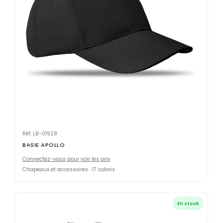
Réf. LB-01928
BASIE APOLLO
Connectez-vous pour voir les prix
Chapeaux et accessoires · 17 coloris
En stock