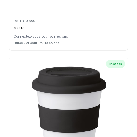
Réf. LB-01580
ARPU
Connectez-vous pour voir les prix
Bureau et écriture · 10 coloris
En stock