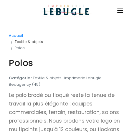
ACCUEIL
Accueil
NOS PRODUITS
Textile & objets
Polos
BASIQUE
CONTACT
Polos
Cartes de visite
CONNEXION
Cartes de correspondance
Catégorie :
Textile & objets · Imprimerie Lebugle,
DEVIS GRATUIT
Flyers
Beaugency (45)
Brochures
Le polo brodé ou floqué reste la tenue de
travail la plus élégante : équipes
Dépliants
commerciales, terrain, restauration, salons
Affiches
professionnels. Nous brodons votre logo en
Billetterie
multipoints jusqu'à 12 couleurs, ou flockons