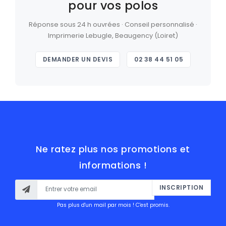
pour vos polos
Réponse sous 24 h ouvrées · Conseil personnalisé ·
Imprimerie Lebugle, Beaugency (Loiret)
DEMANDER UN DEVIS
02 38 44 51 05
Ne ratez plus nos promotions et
informations !
INSCRIPTION
Pas plus d'un mail par mois ! C'est promis.