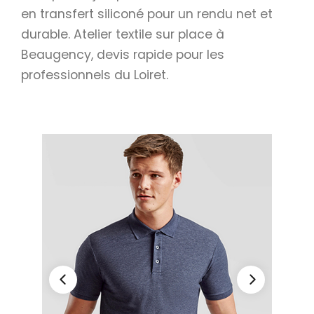
Calendriers
en transfert siliconé pour un rendu net et
durable. Atelier textile sur place à
Calendriers bancaires
Beaugency, devis rapide pour les
BUREAUTIQUE
professionnels du Loiret.
Tête de lettre
Enveloppes
Sous-mains
Bloc-notes
Chemises
Pochettes administratives
Tampons
Liasses
Carnets