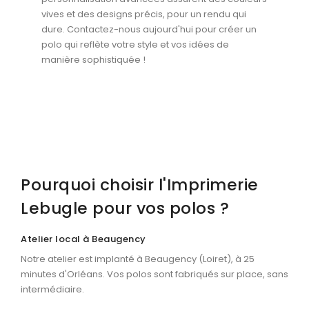
MARQUAGE TEXTILE
vives et des designs précis, pour un rendu qui
Tee-shirts
dure. Contactez-nous aujourd'hui pour créer un
Nouveau
polo qui reflète votre style et vos idées de
Polos
Nouveau
manière sophistiquée !
Sweatshirts
Nouveau
GOODIES
Catalogue complet
Nouveau
Bureau & écriture
Sacs & voyages
Pourquoi choisir l'Imprimerie
Lebugle pour vos polos ?
Verres & déjeuner
Technologie
Atelier local à Beaugency
Vêtements
Notre atelier est implanté à Beaugency (Loiret), à 25
minutes d'Orléans. Vos polos sont fabriqués sur place, sans
Outils & porte-clés
intermédiaire.
Cuisine