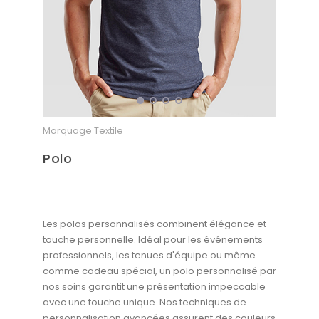
Bons de commande
GRAND FORMAT
Posters
Abribus
Plans
Marquage Textile
Bâche
Polo
Panneaux
ADHÉSIFS
Les polos personnalisés combinent élégance et
touche personnelle. Idéal pour les événements
Étiquettes adhésives
professionnels, les tenues d'équipe ou même
Étiquettes adhésives en bobine
comme cadeau spécial, un polo personnalisé par
nos soins garantit une présentation impeccable
Adhésifs vitrine
avec une touche unique. Nos techniques de
personnalisation avancées assurent des couleurs