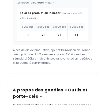
texturées ·
Couleurs max :
4
Délai de production indicatif
(jours ouvrés après
validation BAT)
≤ 250 pcs
≤ 500 pcs
≤ 1000 pcs
≤ 2500 pcs
1 j
2 j
3 j
6 j
À ces délais de production, ajoutez la livraison en France
métropolitaine :
1 à 2 jours en express
,
2 à 4 jours en
standard
. Délais indicatifs pouvant varier selon la période
et la quantité commandée.
À propos des goodies « Outils et
porte-clés »