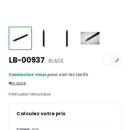
Calendriers
Calendriers bancaires
BUREAUTIQUE
Tête de lettre
Enveloppes
Sous-mains
LB-00937
BLADE
Bloc-notes
Connectez-vous
pour voir les tarifs
Chemises
En stock
Pochettes administratives
Petit cutter rétractable
Tampons
Liasses
Calculez votre prix
Carnets
Coloris :
Noir