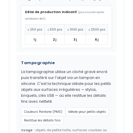
Délai de production indicatif
(jours ouvrés après
validation BAT)
≤ 250 pcs
≤ 500 pcs
≤ 1000 pcs
≤ 2500 pcs
1 j
2 j
3 j
6 j
Tampographie
La tampographie utilise un cliché gravé encré
puis transféré sur l'objet via un tampon en
silicone. C'est la technique idéale pour les petits
objets aux surfaces irrégulières — stylos,
briquets, clés USB — où elle restitue les détails
fins avec netteté.
Couleurs Pantone (PMS)
Idéale pour petits objets
Restitue les détails fins
Usage :
objets de petite taille, surfaces courbes ou