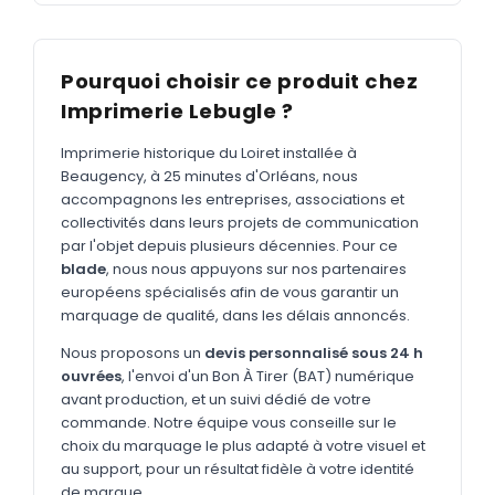
MARQUAGE TEXTILE
Tee-shirts
Nouveau
Pourquoi choisir ce produit chez
Polos
Nouveau
Imprimerie Lebugle ?
Sweatshirts
Nouveau
Imprimerie historique du Loiret installée à
GOODIES
Beaugency, à 25 minutes d'Orléans, nous
accompagnons les entreprises, associations et
Catalogue complet
Nouveau
collectivités dans leurs projets de communication
par l'objet depuis plusieurs décennies. Pour ce
Bureau & écriture
blade
, nous nous appuyons sur nos partenaires
Sacs & voyages
européens spécialisés afin de vous garantir un
marquage de qualité, dans les délais annoncés.
Verres & déjeuner
Nous proposons un
devis personnalisé sous 24 h
Technologie
ouvrées
, l'envoi d'un Bon À Tirer (BAT) numérique
avant production, et un suivi dédié de votre
Vêtements
commande. Notre équipe vous conseille sur le
choix du marquage le plus adapté à votre visuel et
Outils & porte-clés
au support, pour un résultat fidèle à votre identité
Cuisine
de marque.