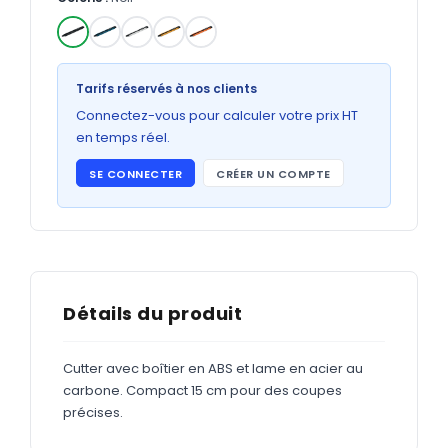
Bons de commande
GRAND FORMAT
✓
Posters
Tarifs réservés à nos clients
Abribus
Connectez-vous pour calculer votre prix HT
en temps réel.
Plans
SE CONNECTER
CRÉER UN COMPTE
Bâche
Panneaux
ADHÉSIFS
Détails du produit
Étiquettes adhésives
Cutter avec boîtier en ABS et lame en acier au
Étiquettes adhésives en bobine
carbone. Compact 15 cm pour des coupes
Adhésifs vitrine
précises.