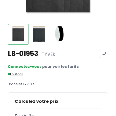
Calendriers
Calendriers bancaires
BUREAUTIQUE
Tête de lettre
Enveloppes
Sous-mains
LB-01953
TYVEK
Bloc-notes
Connectez-vous
pour voir les tarifs
Chemises
En stock
Pochettes administratives
Bracelet TYVEK®
Tampons
Liasses
Calculez votre prix
Carnets
Coloris :
Noir