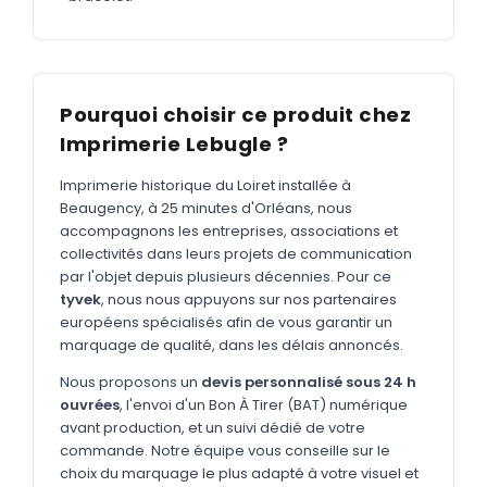
MARQUAGE TEXTILE
Tee-shirts
Nouveau
Polos
Nouveau
Pourquoi choisir ce produit chez
Sweatshirts
Nouveau
Imprimerie Lebugle ?
GOODIES
Imprimerie historique du Loiret installée à
Catalogue complet
Beaugency, à 25 minutes d'Orléans, nous
Nouveau
accompagnons les entreprises, associations et
Bureau & écriture
collectivités dans leurs projets de communication
par l'objet depuis plusieurs décennies. Pour ce
Sacs & voyages
tyvek
, nous nous appuyons sur nos partenaires
Verres & déjeuner
européens spécialisés afin de vous garantir un
marquage de qualité, dans les délais annoncés.
Technologie
Nous proposons un
devis personnalisé sous 24 h
Vêtements
ouvrées
, l'envoi d'un Bon À Tirer (BAT) numérique
avant production, et un suivi dédié de votre
Outils & porte-clés
commande. Notre équipe vous conseille sur le
choix du marquage le plus adapté à votre visuel et
Cuisine