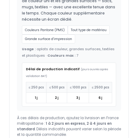
de couleur uni et les grandes surfaces — sacs,
mugs, textiles — avec une excellente tenue dans
le temps. Chaque couleur supplémentaire
nécessite un écran dédié.
Couleurs Pantone (PMS)
Tout type de matériau
Grande surface d'impression
Usage :
aplats de couleur, grandes surfaces, textiles
et plastiques ·
Couleurs max :
7
Délai de production indicatif
(jours ouvrés après
validation BAT)
≤ 250 pcs
≤ 500 pcs
≤ 1000 pcs
≤ 2500 pcs
1 j
2 j
3 j
6 j
À ces délais de production, ajoutez la livraison en France
métropolitaine :
1 à 2 jours en express
,
2 à 4 jours en
standard
. Délais indicatifs pouvant varier selon la période
et la quantité commandée.