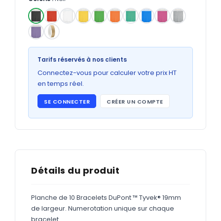
Bons de commande
GRAND FORMAT
✓
Posters
Abribus
Tarifs réservés à nos clients
Connectez-vous pour calculer votre prix HT
Plans
en temps réel.
Bâche
SE CONNECTER
CRÉER UN COMPTE
Panneaux
ADHÉSIFS
Étiquettes adhésives
Détails du produit
Étiquettes adhésives en bobine
Planche de 10 Bracelets DuPont ™ Tyvek® 19mm
Adhésifs vitrine
de largeur. Numerotation unique sur chaque
bracelet.