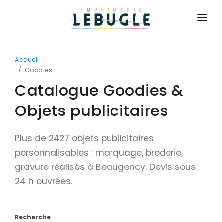
ACCUEIL
Accueil
NOS PRODUITS
Goodies
Catalogue Goodies &
BASIQUE
CONTACT
Cartes de visite
Objets publicitaires
CONNEXION
Cartes de correspondance
DEVIS GRATUIT
Plus de 2427 objets publicitaires
Flyers
personnalisables : marquage, broderie,
Brochures
gravure réalisés à Beaugency. Devis sous
Dépliants
24 h ouvrées.
Affiches
Billetterie
Recherche