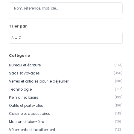
Calendriers
Calendriers bancaires
BUREAUTIQUE
Trier par
Tête de lettre
Enveloppes
Catégorie
Sous-mains
Bureau et écriture
(373)
Bloc-notes
Sacs et voyages
(356)
Chemises
Verres et articles pour le déjeuner
(310)
Technologie
(197)
Pochettes administratives
Plein air et loisirs
(192)
Tampons
Outils et porte-clés
(190)
Liasses
Cuisine et accessoires
(149)
Maison et bien-être
(136)
Carnets
Vêtements et habillement
(123)