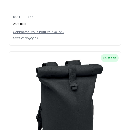
Réf. LB-01266
ZURICH
Connectez-vous pour voir les prix
Sacs et voyages
En stock