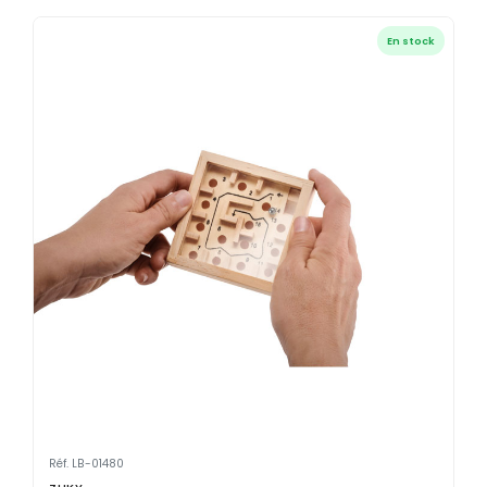
MARQUAGE TEXTILE
Tee-shirts
En stock
Nouveau
Polos
Nouveau
Sweatshirts
Nouveau
GOODIES
Catalogue complet
Nouveau
Bureau & écriture
Sacs & voyages
Verres & déjeuner
Technologie
Vêtements
Outils & porte-clés
Réf. LB-01480
Cuisine