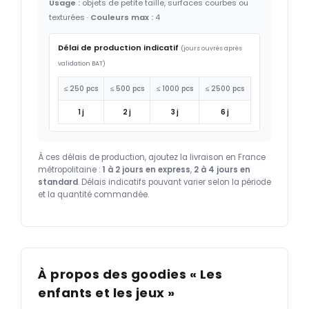
Usage :
objets de petite taille, surfaces courbes ou
texturées ·
Couleurs max :
4
Délai de production indicatif
(jours ouvrés après
validation BAT)
≤ 250 pcs
≤ 500 pcs
≤ 1000 pcs
≤ 2500 pcs
1 j
2 j
3 j
6 j
À ces délais de production, ajoutez la livraison en France
métropolitaine :
1 à 2 jours en express
,
2 à 4 jours en
standard
. Délais indicatifs pouvant varier selon la période
et la quantité commandée.
À propos des goodies « Les
enfants et les jeux »