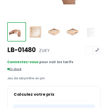
Calendriers
Calendriers bancaires
BUREAUTIQUE
Tête de lettre
Enveloppes
Sous-mains
LB-01480
ZUKY
Bloc-notes
Connectez-vous
pour voir les tarifs
Chemises
En stock
Pochettes administratives
Jeu de labyrinthe en pin
Tampons
Liasses
Calculez votre prix
Carnets