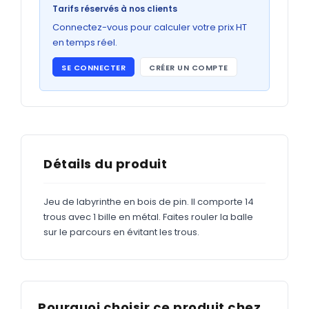
Bons de commande
Tarifs réservés à nos clients
GRAND FORMAT
Connectez-vous pour calculer votre prix HT
en temps réel.
Posters
SE CONNECTER
CRÉER UN COMPTE
Abribus
Plans
Bâche
Panneaux
Détails du produit
Jeu de labyrinthe en bois de pin. Il comporte 14
ADHÉSIFS
trous avec 1 bille en métal. Faites rouler la balle
sur le parcours en évitant les trous.
Étiquettes adhésives
Étiquettes adhésives en bobine
Adhésifs vitrine
Pourquoi choisir ce produit chez