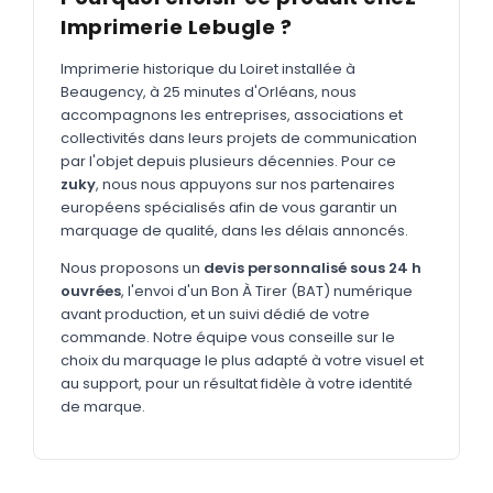
MARQUAGE TEXTILE
Imprimerie Lebugle ?
Tee-shirts
Nouveau
Imprimerie historique du Loiret installée à
Polos
Nouveau
Beaugency, à 25 minutes d'Orléans, nous
accompagnons les entreprises, associations et
Sweatshirts
Nouveau
collectivités dans leurs projets de communication
par l'objet depuis plusieurs décennies. Pour ce
GOODIES
zuky
, nous nous appuyons sur nos partenaires
Catalogue complet
européens spécialisés afin de vous garantir un
Nouveau
marquage de qualité, dans les délais annoncés.
Bureau & écriture
Nous proposons un
devis personnalisé sous 24 h
Sacs & voyages
ouvrées
, l'envoi d'un Bon À Tirer (BAT) numérique
avant production, et un suivi dédié de votre
Verres & déjeuner
commande. Notre équipe vous conseille sur le
choix du marquage le plus adapté à votre visuel et
Technologie
au support, pour un résultat fidèle à votre identité
Vêtements
de marque.
Outils & porte-clés
Cuisine