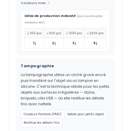
Couleurs max :
1
Délai de production indicatif
(jours ouvrés après
validation BAT)
≤ 250 pcs
≤ 500 pcs
≤ 1000 pcs
≤ 2500 pcs
1 j
2 j
3 j
6 j
Tampographie
La tampographie utilise un cliché gravé encré
puis transféré sur l'objet via un tampon en
silicone. C'est la technique idéale pour les petits
objets aux surfaces irrégulières — stylos,
briquets, clés USB — où elle restitue les détails
fins avec netteté.
Couleurs Pantone (PMS)
Idéale pour petits objets
Restitue les détails fins