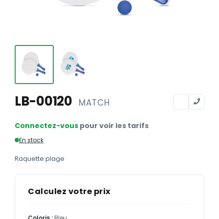
Calendriers
Calendriers bancaires
BUREAUTIQUE
Tête de lettre
Enveloppes
Sous-mains
LB-00120
MATCH
Bloc-notes
Connectez-vous
pour voir les tarifs
Chemises
En stock
Pochettes administratives
Raquette plage
Tampons
Liasses
Calculez votre prix
Carnets
Coloris :
Bleu