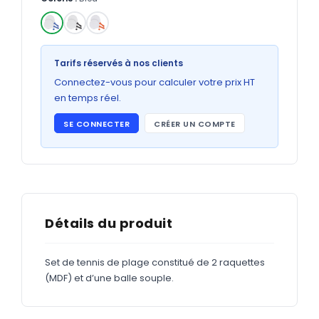
Bons de commande
GRAND FORMAT
✓
Posters
Tarifs réservés à nos clients
Abribus
Connectez-vous pour calculer votre prix HT
en temps réel.
Plans
SE CONNECTER
CRÉER UN COMPTE
Bâche
Panneaux
ADHÉSIFS
Détails du produit
Étiquettes adhésives
Set de tennis de plage constitué de 2 raquettes
Étiquettes adhésives en bobine
(MDF) et d’une balle souple.
Adhésifs vitrine