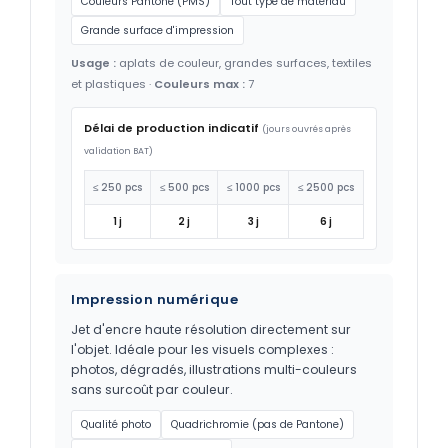
Couleurs Pantone (PMS)
Tout type de matériau
Grande surface d'impression
Usage :
aplats de couleur, grandes surfaces, textiles
et plastiques ·
Couleurs max :
7
Délai de production indicatif
(jours ouvrés après
validation BAT)
≤ 250 pcs
≤ 500 pcs
≤ 1000 pcs
≤ 2500 pcs
1 j
2 j
3 j
6 j
Impression numérique
Jet d'encre haute résolution directement sur
l'objet. Idéale pour les visuels complexes :
photos, dégradés, illustrations multi-couleurs
sans surcoût par couleur.
Qualité photo
Quadrichromie (pas de Pantone)