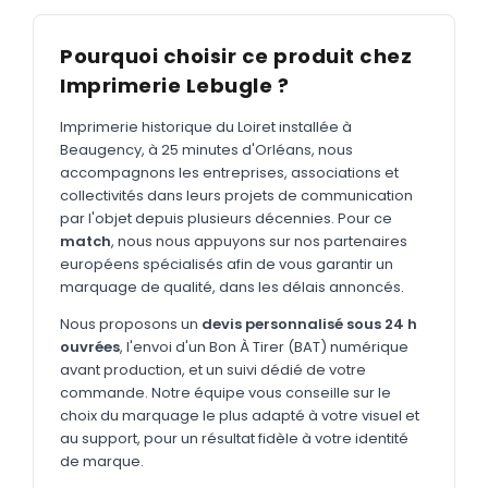
MARQUAGE TEXTILE
Tee-shirts
Nouveau
Pourquoi choisir ce produit chez
Imprimerie Lebugle ?
Polos
Nouveau
Sweatshirts
Imprimerie historique du Loiret installée à
Nouveau
Beaugency, à 25 minutes d'Orléans, nous
GOODIES
accompagnons les entreprises, associations et
collectivités dans leurs projets de communication
Catalogue complet
Nouveau
par l'objet depuis plusieurs décennies. Pour ce
match
, nous nous appuyons sur nos partenaires
Bureau & écriture
européens spécialisés afin de vous garantir un
Sacs & voyages
marquage de qualité, dans les délais annoncés.
Verres & déjeuner
Nous proposons un
devis personnalisé sous 24 h
ouvrées
, l'envoi d'un Bon À Tirer (BAT) numérique
Technologie
avant production, et un suivi dédié de votre
commande. Notre équipe vous conseille sur le
Vêtements
choix du marquage le plus adapté à votre visuel et
au support, pour un résultat fidèle à votre identité
Outils & porte-clés
de marque.
Cuisine