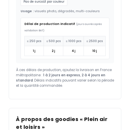
Pas de surcoût par couleur
Usage :
visuels photo, dégradés, multi-couleurs
Délai de production indicatif
(jours ouvrés après
validation BAT)
≤ 250 pcs
≤ 500 pcs
≤ 1000 pcs
≤ 2500 pcs
1 j
2 j
4 j
10 j
À ces délais de production, ajoutez la livraison en France
métropolitaine :
1 à 2 jours en express
,
2 à 4 jours en
standard
. Délais indicatifs pouvant varier selon la période
et la quantité commandée.
À propos des goodies « Plein air
et loisirs »