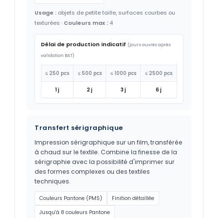
Usage :
objets de petite taille, surfaces courbes ou
texturées ·
Couleurs max :
4
Délai de production indicatif
(jours ouvrés après
validation BAT)
≤ 250 pcs
≤ 500 pcs
≤ 1000 pcs
≤ 2500 pcs
1 j
2 j
3 j
6 j
Transfert sérigraphique
Impression sérigraphique sur un film, transférée
à chaud sur le textile. Combine la finesse de la
sérigraphie avec la possibilité d'imprimer sur
des formes complexes ou des textiles
techniques.
Couleurs Pantone (PMS)
Finition détaillée
Jusqu'à 8 couleurs Pantone