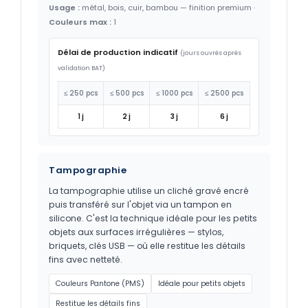
Usage :
métal, bois, cuir, bambou — finition premium ·
Couleurs max :
1
Délai de production indicatif
(jours ouvrés après
validation BAT)
≤ 250 pcs
≤ 500 pcs
≤ 1000 pcs
≤ 2500 pcs
1 j
2 j
3 j
6 j
Tampographie
La tampographie utilise un cliché gravé encré
puis transféré sur l'objet via un tampon en
silicone. C'est la technique idéale pour les petits
objets aux surfaces irrégulières — stylos,
briquets, clés USB — où elle restitue les détails
fins avec netteté.
Couleurs Pantone (PMS)
Idéale pour petits objets
Restitue les détails fins