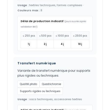
Usage :
textiles techniques, formes complexes ·
Couleurs max :
8
Délai de production indicatif
(jours ouvrés après
validation BAT)
≤ 250 pcs
≤ 500 pcs
≤ 1000 pcs
≤ 2500 pcs
1 j
2 j
4 j
10 j
Transfert numérique
Variante de transfert numérique pour supports
plus rigides ou techniques.
Qualité photo
Quadrichromie
Supports rigides ou techniques
Usage :
sacs techniques, accessoires textiles
Délai de production indicatif