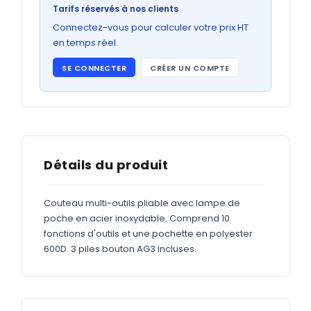
Bons de commande
Tarifs réservés à nos clients
GRAND FORMAT
Connectez-vous pour calculer votre prix HT
en temps réel.
Posters
SE CONNECTER
CRÉER UN COMPTE
Abribus
Plans
Bâche
Panneaux
Détails du produit
Couteau multi-outils pliable avec lampe de
ADHÉSIFS
poche en acier inoxydable. Comprend 10
fonctions d'outils et une pochette en polyester
Étiquettes adhésives
600D. 3 piles bouton AG3 incluses.
Étiquettes adhésives en bobine
Adhésifs vitrine