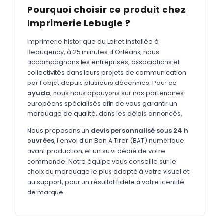
MARQUAGE TEXTILE
Pourquoi choisir ce produit chez
Tee-shirts
Imprimerie Lebugle ?
Nouveau
Polos
Nouveau
Imprimerie historique du Loiret installée à
Beaugency, à 25 minutes d'Orléans, nous
Sweatshirts
Nouveau
accompagnons les entreprises, associations et
collectivités dans leurs projets de communication
GOODIES
par l'objet depuis plusieurs décennies. Pour ce
Catalogue complet
ayuda
, nous nous appuyons sur nos partenaires
Nouveau
européens spécialisés afin de vous garantir un
Bureau & écriture
marquage de qualité, dans les délais annoncés.
Sacs & voyages
Nous proposons un
devis personnalisé sous 24 h
ouvrées
, l'envoi d'un Bon À Tirer (BAT) numérique
Verres & déjeuner
avant production, et un suivi dédié de votre
commande. Notre équipe vous conseille sur le
Technologie
choix du marquage le plus adapté à votre visuel et
Vêtements
au support, pour un résultat fidèle à votre identité
de marque.
Outils & porte-clés
Cuisine