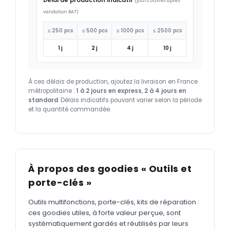
(jours ouvrés après
validation BAT)
≤ 250 pcs
≤ 500 pcs
≤ 1000 pcs
≤ 2500 pcs
1 j
2 j
4 j
10 j
À ces délais de production, ajoutez la livraison en France
métropolitaine :
1 à 2 jours en express
,
2 à 4 jours en
standard
. Délais indicatifs pouvant varier selon la période
et la quantité commandée.
À propos des goodies « Outils et
porte-clés »
Outils multifonctions, porte-clés, kits de réparation :
ces goodies utiles, à forte valeur perçue, sont
systématiquement gardés et réutilisés par leurs