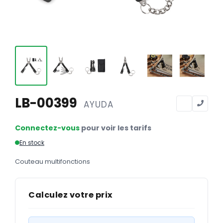
Calendriers
Calendriers bancaires
BUREAUTIQUE
Tête de lettre
Enveloppes
Sous-mains
LB-00399
AYUDA
Bloc-notes
Connectez-vous
pour voir les tarifs
Chemises
En stock
Pochettes administratives
Couteau multifonctions
Tampons
Liasses
Calculez votre prix
Carnets