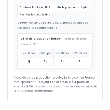
Couleurs Pantone (PMS)
Idéale pour petits objets
Restitue les détails fins
Usage :
objets de petite taille, surfaces courbes ou
texturées ·
Couleurs max :
4
Délai de production indicatif
(jours ouvrés après
validation BAT)
≤ 250 pcs
≤ 500 pcs
≤ 1000 pcs
≤ 2500 pcs
1 j
2 j
3 j
6 j
À ces délais de production, ajoutez la livraison en France
métropolitaine :
1 à 2 jours en express
,
2 à 4 jours en
standard
. Délais indicatifs pouvant varier selon la période
et la quantité commandée.