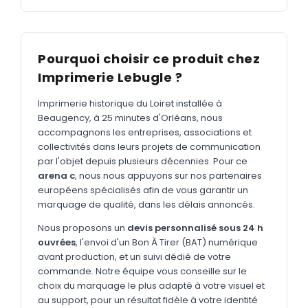
MARQUAGE TEXTILE
Tee-shirts
Nouveau
Polos
Pourquoi choisir ce produit chez
Nouveau
Imprimerie Lebugle ?
Sweatshirts
Nouveau
Imprimerie historique du Loiret installée à
GOODIES
Beaugency, à 25 minutes d'Orléans, nous
Catalogue complet
accompagnons les entreprises, associations et
Nouveau
collectivités dans leurs projets de communication
Bureau & écriture
par l'objet depuis plusieurs décennies. Pour ce
arena c
, nous nous appuyons sur nos partenaires
Sacs & voyages
européens spécialisés afin de vous garantir un
Verres & déjeuner
marquage de qualité, dans les délais annoncés.
Nous proposons un
devis personnalisé sous 24 h
Technologie
ouvrées
, l'envoi d'un Bon À Tirer (BAT) numérique
Vêtements
avant production, et un suivi dédié de votre
commande. Notre équipe vous conseille sur le
Outils & porte-clés
choix du marquage le plus adapté à votre visuel et
au support, pour un résultat fidèle à votre identité
Cuisine