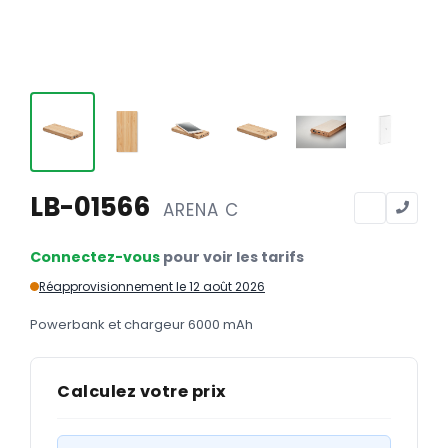
Calendriers
Calendriers bancaires
BUREAUTIQUE
Tête de lettre
Enveloppes
Sous-mains
LB-01566
ARENA C
Bloc-notes
Connectez-vous
pour voir les tarifs
Chemises
Réapprovisionnement le 12 août 2026
Pochettes administratives
Powerbank et chargeur 6000 mAh
Tampons
Liasses
Calculez votre prix
Carnets