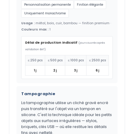
Personnalisation permanente
Finition élégante
Uniquement monochrome
Usage :
métal, bois, cuir, bambou — finition premium ·
Couleurs max :
1
Délai de production indicatif
(jours ouvrés après
validation BAT)
≤ 250 pcs
≤ 500 pcs
≤ 1000 pcs
≤ 2500 pcs
1 j
2 j
3 j
6 j
Tampographie
La tampographie utilise un cliché gravé encré
puis transféré sur l'objet via un tampon en
silicone. C'est la technique idéale pour les petits
objets aux surfaces irrégulières — stylos,
briquets, clés USB — où elle restitue les détails
fins avec netteté.