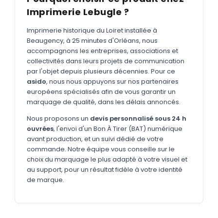
MARQUAGE TEXTILE
Imprimerie Lebugle ?
Tee-shirts
Nouveau
Imprimerie historique du Loiret installée à
Polos
Nouveau
Beaugency, à 25 minutes d'Orléans, nous
accompagnons les entreprises, associations et
Sweatshirts
Nouveau
collectivités dans leurs projets de communication
par l'objet depuis plusieurs décennies. Pour ce
GOODIES
asido
, nous nous appuyons sur nos partenaires
Catalogue complet
européens spécialisés afin de vous garantir un
Nouveau
marquage de qualité, dans les délais annoncés.
Bureau & écriture
Nous proposons un
devis personnalisé sous 24 h
Sacs & voyages
ouvrées
, l'envoi d'un Bon À Tirer (BAT) numérique
avant production, et un suivi dédié de votre
Verres & déjeuner
commande. Notre équipe vous conseille sur le
choix du marquage le plus adapté à votre visuel et
Technologie
au support, pour un résultat fidèle à votre identité
Vêtements
de marque.
Outils & porte-clés
Cuisine