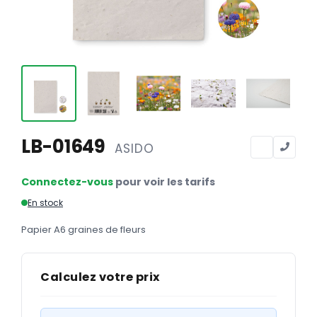
Calendriers
Calendriers bancaires
BUREAUTIQUE
Tête de lettre
Enveloppes
Sous-mains
LB-01649
ASIDO
Bloc-notes
Connectez-vous
pour voir les tarifs
Chemises
En stock
Pochettes administratives
Papier A6 graines de fleurs
Tampons
Liasses
Calculez votre prix
Carnets