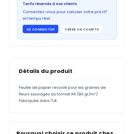
Bons de commande
Tarifs réservés à nos clients
GRAND FORMAT
Connectez-vous pour calculer votre prix HT
en temps réel.
Posters
SE CONNECTER
CRÉER UN COMPTE
Abribus
Plans
Bâche
Panneaux
Détails du produit
Feuille de papier recyclé pour les graines de
ADHÉSIFS
fleurs sauvages au format A6 (80 gr/m²).
Fabriquée dans l'UE.
Étiquettes adhésives
Étiquettes adhésives en bobine
Adhésifs vitrine
Pourquoi choisir ce produit chez