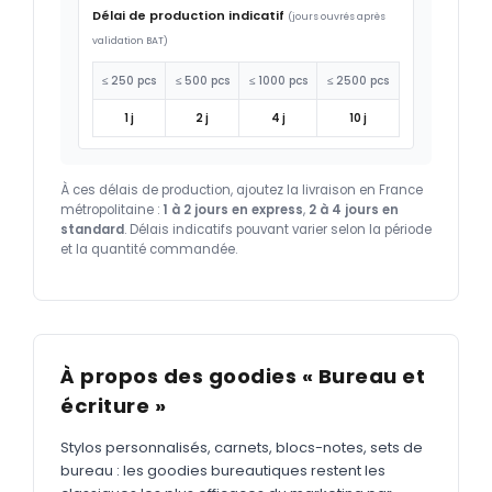
Délai de production indicatif
(jours ouvrés après
validation BAT)
≤ 250 pcs
≤ 500 pcs
≤ 1000 pcs
≤ 2500 pcs
1 j
2 j
4 j
10 j
À ces délais de production, ajoutez la livraison en France
métropolitaine :
1 à 2 jours en express
,
2 à 4 jours en
standard
. Délais indicatifs pouvant varier selon la période
et la quantité commandée.
À propos des goodies « Bureau et
écriture »
Stylos personnalisés, carnets, blocs-notes, sets de
bureau : les goodies bureautiques restent les