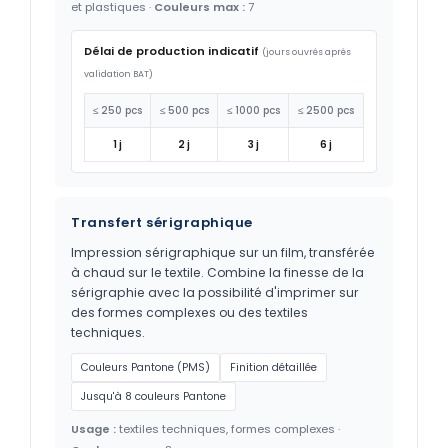
et plastiques ·
Couleurs max :
7
Délai de production indicatif
(jours ouvrés après
validation BAT)
≤ 250 pcs
≤ 500 pcs
≤ 1000 pcs
≤ 2500 pcs
1 j
2 j
3 j
6 j
Transfert sérigraphique
Impression sérigraphique sur un film, transférée
à chaud sur le textile. Combine la finesse de la
sérigraphie avec la possibilité d'imprimer sur
des formes complexes ou des textiles
techniques.
Couleurs Pantone (PMS)
Finition détaillée
Jusqu'à 8 couleurs Pantone
Usage :
textiles techniques, formes complexes ·