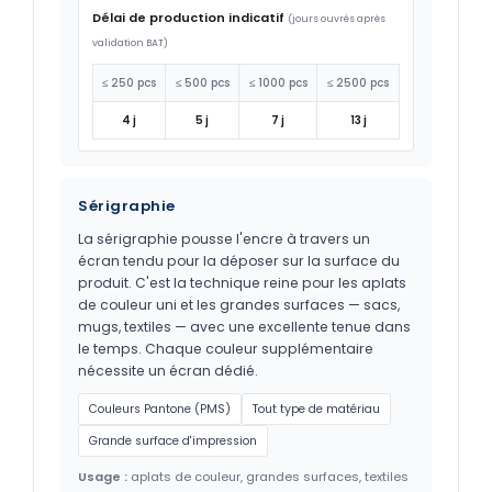
Délai de production indicatif
(jours ouvrés après
validation BAT)
≤ 250 pcs
≤ 500 pcs
≤ 1000 pcs
≤ 2500 pcs
4 j
5 j
7 j
13 j
Sérigraphie
La sérigraphie pousse l'encre à travers un
écran tendu pour la déposer sur la surface du
produit. C'est la technique reine pour les aplats
de couleur uni et les grandes surfaces — sacs,
mugs, textiles — avec une excellente tenue dans
le temps. Chaque couleur supplémentaire
nécessite un écran dédié.
Couleurs Pantone (PMS)
Tout type de matériau
Grande surface d'impression
Usage :
aplats de couleur, grandes surfaces, textiles