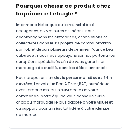
MARQUAGE TEXTILE
Pourquoi choisir ce produit chez
Tee-shirts
Imprimerie Lebugle ?
Nouveau
Polos
Nouveau
Imprimerie historique du Loiret installée à
Beaugency, à 25 minutes d'Orléans, nous
Sweatshirts
Nouveau
accompagnons les entreprises, associations et
collectivités dans leurs projets de communication
GOODIES
par l'objet depuis plusieurs décennies. Pour ce
big
Catalogue complet
cubacool
, nous nous appuyons sur nos partenaires
Nouveau
européens spécialisés afin de vous garantir un
Bureau & écriture
marquage de qualité, dans les délais annoncés.
Sacs & voyages
Nous proposons un
devis personnalisé sous 24 h
ouvrées
, l'envoi d'un Bon À Tirer (BAT) numérique
Verres & déjeuner
avant production, et un suivi dédié de votre
commande. Notre équipe vous conseille sur le
Technologie
choix du marquage le plus adapté à votre visuel et
Vêtements
au support, pour un résultat fidèle à votre identité
de marque.
Outils & porte-clés
Cuisine