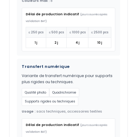
Couleurs max :
8
Délai de production indicatif
(jours ouvrés après
validation BAT)
≤ 250 pcs
≤ 500 pcs
≤ 1000 pcs
≤ 2500 pcs
1 j
2 j
4 j
10 j
Transfert numérique
Variante de transfert numérique pour supports
plus rigides ou techniques.
Qualité photo
Quadrichromie
Supports rigides ou techniques
Usage :
sacs techniques, accessoires textiles
Délai de production indicatif
(jours ouvrés après
validation BAT)