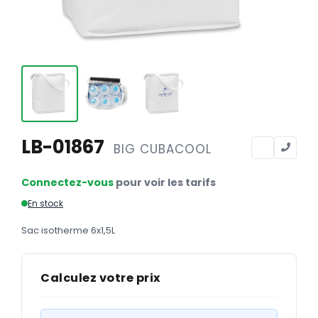
Calendriers
Calendriers bancaires
BUREAUTIQUE
Tête de lettre
Enveloppes
Sous-mains
LB-01867
BIG CUBACOOL
Bloc-notes
Connectez-vous
pour voir les tarifs
Chemises
En stock
Pochettes administratives
Sac isotherme 6x1,5L
Tampons
Liasses
Calculez votre prix
Carnets