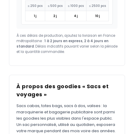
≤ 250 pcs
≤ 500 pcs
≤ 1000 pcs
≤ 2500 pcs
1 j
2 j
4 j
10 j
À ces délais de production, ajoutez la livraison en France
métropolitaine :
1 à 2 jours en express
,
2 à 4 jours en
standard
. Délais indicatifs pouvant varier selon la période
et la quantité commandée.
À propos des goodies « Sacs et
voyages »
Sacs cabas, totes bags, sacs à dos, valises : la
maroquinerie et bagagerie publicitaire sont parmi
les goodies les plus visibles dans l'espace public.
Un sac personnalisé, utilisé au quotidien, exposera
votre marque pendant des mois voire des années.