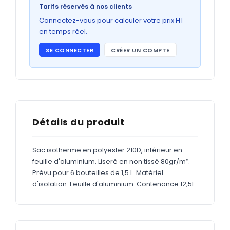
Bons de commande
Tarifs réservés à nos clients
GRAND FORMAT
Connectez-vous pour calculer votre prix HT
en temps réel.
Posters
SE CONNECTER
CRÉER UN COMPTE
Abribus
Plans
Bâche
Panneaux
Détails du produit
Sac isotherme en polyester 210D, intérieur en
ADHÉSIFS
feuille d'aluminium. Liseré en non tissé 80gr/m².
Prévu pour 6 bouteilles de 1,5 L. Matériel
Étiquettes adhésives
d'isolation: Feuille d'aluminium. Contenance 12,5L.
Étiquettes adhésives en bobine
Adhésifs vitrine