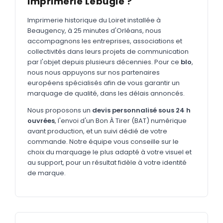
Imprimerie Lebugle ?
MARQUAGE TEXTILE
Tee-shirts
Imprimerie historique du Loiret installée à
Nouveau
Beaugency, à 25 minutes d'Orléans, nous
Polos
accompagnons les entreprises, associations et
Nouveau
collectivités dans leurs projets de communication
Sweatshirts
Nouveau
par l'objet depuis plusieurs décennies. Pour ce
blo
,
nous nous appuyons sur nos partenaires
GOODIES
européens spécialisés afin de vous garantir un
marquage de qualité, dans les délais annoncés.
Catalogue complet
Nouveau
Nous proposons un
devis personnalisé sous 24 h
Bureau & écriture
ouvrées
, l'envoi d'un Bon À Tirer (BAT) numérique
Sacs & voyages
avant production, et un suivi dédié de votre
commande. Notre équipe vous conseille sur le
Verres & déjeuner
choix du marquage le plus adapté à votre visuel et
au support, pour un résultat fidèle à votre identité
Technologie
de marque.
Vêtements
Outils & porte-clés
Cuisine