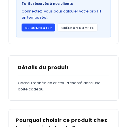
Bons de commande
Tarifs réservés à nos clients
GRAND FORMAT
Connectez-vous pour calculer votre prix HT
en temps réel.
Posters
SE CONNECTER
CRÉER UN COMPTE
Abribus
Plans
Bâche
Panneaux
Détails du produit
Cadre Trophée en cristal. Présenté dans une
ADHÉSIFS
boîte cadeau.
Étiquettes adhésives
Étiquettes adhésives en bobine
Adhésifs vitrine
Pourquoi choisir ce produit chez