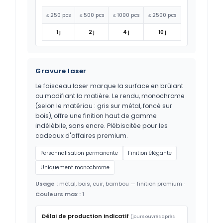
≤ 250 pcs
≤ 500 pcs
≤ 1000 pcs
≤ 2500 pcs
1 j
2 j
4 j
10 j
Gravure laser
Le faisceau laser marque la surface en brûlant
ou modifiant la matière. Le rendu, monochrome
(selon le matériau : gris sur métal, foncé sur
bois), offre une finition haut de gamme
indélébile, sans encre. Plébiscitée pour les
cadeaux d'affaires premium.
Personnalisation permanente
Finition élégante
Uniquement monochrome
Usage :
métal, bois, cuir, bambou — finition premium ·
Couleurs max :
1
Délai de production indicatif
(jours ouvrés après