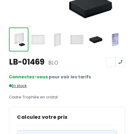
Calendriers
Calendriers bancaires
BUREAUTIQUE
Tête de lettre
Enveloppes
Sous-mains
LB-01469
BLO
Bloc-notes
Connectez-vous
pour voir les tarifs
Chemises
En stock
Pochettes administratives
Cadre Trophée en cristal
Tampons
Liasses
Calculez votre prix
Carnets