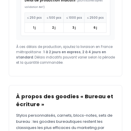
Délai de production indicatif
(jours ouvrés après
validation BAT)
≤ 250 pcs
≤ 500 pcs
≤ 1000 pcs
≤ 2500 pcs
1 j
2 j
3 j
6 j
À ces délais de production, ajoutez la livraison en France
métropolitaine :
1 à 2 jours en express
,
2 à 4 jours en
standard
. Délais indicatifs pouvant varier selon la période
et la quantité commandée.
À propos des goodies « Bureau et
écriture »
Stylos personnalisés, carnets, blocs-notes, sets de
bureau : les goodies bureautiques restent les
classiques les plus efficaces du marketing par