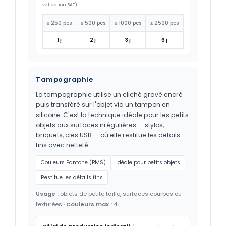
validation BAT)
≤ 250 pcs
≤ 500 pcs
≤ 1000 pcs
≤ 2500 pcs
1 j
2 j
3 j
6 j
Tampographie
La tampographie utilise un cliché gravé encré
puis transféré sur l'objet via un tampon en
silicone. C'est la technique idéale pour les petits
objets aux surfaces irrégulières — stylos,
briquets, clés USB — où elle restitue les détails
fins avec netteté.
Couleurs Pantone (PMS)
Idéale pour petits objets
Restitue les détails fins
Usage :
objets de petite taille, surfaces courbes ou
texturées ·
Couleurs max :
4