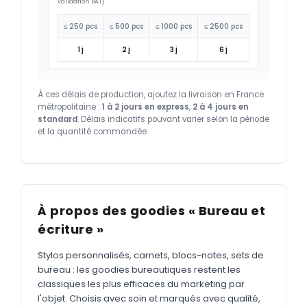
validation BAT)
≤ 250 pcs
≤ 500 pcs
≤ 1000 pcs
≤ 2500 pcs
1 j
2 j
3 j
6 j
À ces délais de production, ajoutez la livraison en France
métropolitaine :
1 à 2 jours en express
,
2 à 4 jours en
standard
. Délais indicatifs pouvant varier selon la période
et la quantité commandée.
À propos des goodies « Bureau et
écriture »
Stylos personnalisés, carnets, blocs-notes, sets de
bureau : les goodies bureautiques restent les
classiques les plus efficaces du marketing par
l'objet. Choisis avec soin et marqués avec qualité,