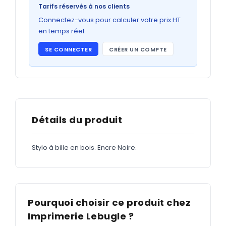
Bons de commande
Tarifs réservés à nos clients
GRAND FORMAT
Connectez-vous pour calculer votre prix HT
en temps réel.
Posters
SE CONNECTER
CRÉER UN COMPTE
Abribus
Plans
Bâche
Panneaux
Détails du produit
Stylo à bille en bois. Encre Noire.
ADHÉSIFS
Étiquettes adhésives
Étiquettes adhésives en bobine
Pourquoi choisir ce produit chez
Adhésifs vitrine
Imprimerie Lebugle ?