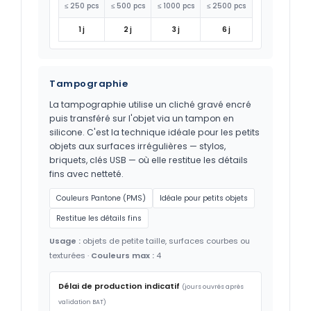
≤ 250 pcs
≤ 500 pcs
≤ 1000 pcs
≤ 2500 pcs
1 j
2 j
3 j
6 j
Tampographie
La tampographie utilise un cliché gravé encré
puis transféré sur l'objet via un tampon en
silicone. C'est la technique idéale pour les petits
objets aux surfaces irrégulières — stylos,
briquets, clés USB — où elle restitue les détails
fins avec netteté.
Couleurs Pantone (PMS)
Idéale pour petits objets
Restitue les détails fins
Usage :
objets de petite taille, surfaces courbes ou
texturées ·
Couleurs max :
4
Délai de production indicatif
(jours ouvrés après
validation BAT)