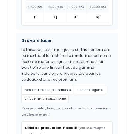
≤ 250 pcs
≤ 500 pcs
≤ 1000 pcs
≤ 2500 pcs
1 j
2 j
3 j
6 j
Gravure laser
Le faisceau laser marque la surface en brûlant
ou modifiant la matière. Le rendu, monochrome
(selon le matériau : gris sur métal, foncé sur
bois), offre une finition haut de gamme
indélébile, sans encre. Plébiscitée pour les
cadeaux d'affaires premium.
Personnalisation permanente
Finition élégante
Uniquement monochrome
Usage :
métal, bois, cuir, bambou — finition premium ·
Couleurs max :
1
Délai de production indicatif
(jours ouvrés après