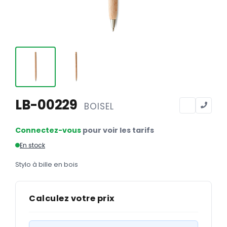
Calendriers
Calendriers bancaires
BUREAUTIQUE
Tête de lettre
Enveloppes
Sous-mains
LB-00229
BOISEL
Bloc-notes
Connectez-vous
pour voir les tarifs
Chemises
En stock
Pochettes administratives
Stylo à bille en bois
Tampons
Liasses
Calculez votre prix
Carnets