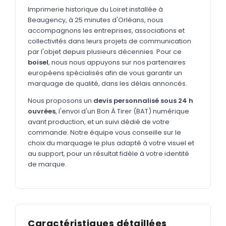
MARQUAGE TEXTILE
Imprimerie historique du Loiret installée à
Beaugency, à 25 minutes d'Orléans, nous
Tee-shirts
Nouveau
accompagnons les entreprises, associations et
Polos
collectivités dans leurs projets de communication
Nouveau
par l'objet depuis plusieurs décennies. Pour ce
Sweatshirts
Nouveau
boisel
, nous nous appuyons sur nos partenaires
européens spécialisés afin de vous garantir un
GOODIES
marquage de qualité, dans les délais annoncés.
Catalogue complet
Nouveau
Nous proposons un
devis personnalisé sous 24 h
ouvrées
, l'envoi d'un Bon À Tirer (BAT) numérique
Bureau & écriture
avant production, et un suivi dédié de votre
Sacs & voyages
commande. Notre équipe vous conseille sur le
choix du marquage le plus adapté à votre visuel et
Verres & déjeuner
au support, pour un résultat fidèle à votre identité
de marque.
Technologie
Vêtements
Outils & porte-clés
Caractéristiques détaillées
Cuisine