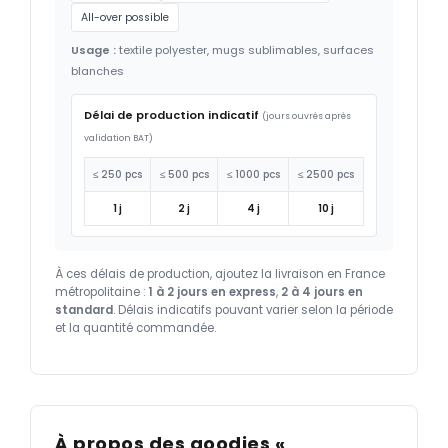
All-over possible
Usage :
textile polyester, mugs sublimables, surfaces
blanches
Délai de production indicatif
(jours ouvrés après
validation BAT)
≤ 250 pcs
≤ 500 pcs
≤ 1000 pcs
≤ 2500 pcs
1 j
2 j
4 j
10 j
À ces délais de production, ajoutez la livraison en France
métropolitaine :
1 à 2 jours en express
,
2 à 4 jours en
standard
. Délais indicatifs pouvant varier selon la période
et la quantité commandée.
À propos des goodies «