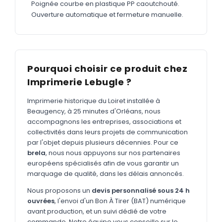
MARQUAGE TEXTILE
Poignée courbe en plastique PP caoutchouté.
Ouverture automatique et fermeture manuelle.
Tee-shirts
Nouveau
Polos
Nouveau
Sweatshirts
Nouveau
Pourquoi choisir ce produit chez
GOODIES
Imprimerie Lebugle ?
Catalogue complet
Nouveau
Imprimerie historique du Loiret installée à
Bureau & écriture
Beaugency, à 25 minutes d'Orléans, nous
accompagnons les entreprises, associations et
Sacs & voyages
collectivités dans leurs projets de communication
par l'objet depuis plusieurs décennies. Pour ce
Verres & déjeuner
brela
, nous nous appuyons sur nos partenaires
européens spécialisés afin de vous garantir un
Technologie
marquage de qualité, dans les délais annoncés.
Vêtements
Nous proposons un
devis personnalisé sous 24 h
Outils & porte-clés
ouvrées
, l'envoi d'un Bon À Tirer (BAT) numérique
avant production, et un suivi dédié de votre
Cuisine
commande. Notre équipe vous conseille sur le