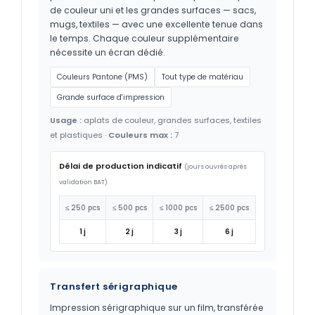
de couleur uni et les grandes surfaces — sacs,
mugs, textiles — avec une excellente tenue dans
le temps. Chaque couleur supplémentaire
nécessite un écran dédié.
Couleurs Pantone (PMS)
Tout type de matériau
Grande surface d'impression
Usage :
aplats de couleur, grandes surfaces, textiles
et plastiques ·
Couleurs max :
7
Délai de production indicatif
(jours ouvrés après
validation BAT)
≤ 250 pcs
≤ 500 pcs
≤ 1000 pcs
≤ 2500 pcs
1 j
2 j
3 j
6 j
Transfert sérigraphique
Impression sérigraphique sur un film, transférée