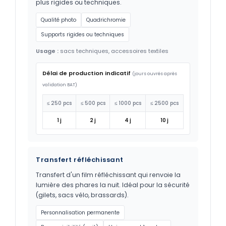
plus rigides ou techniques.
Qualité photo
Quadrichromie
Supports rigides ou techniques
Usage :
sacs techniques, accessoires textiles
Délai de production indicatif
(jours ouvrés après
validation BAT)
≤ 250 pcs
≤ 500 pcs
≤ 1000 pcs
≤ 2500 pcs
1 j
2 j
4 j
10 j
Transfert réfléchissant
Transfert d'un film réfléchissant qui renvoie la
lumière des phares la nuit. Idéal pour la sécurité
(gilets, sacs vélo, brassards).
Personnalisation permanente