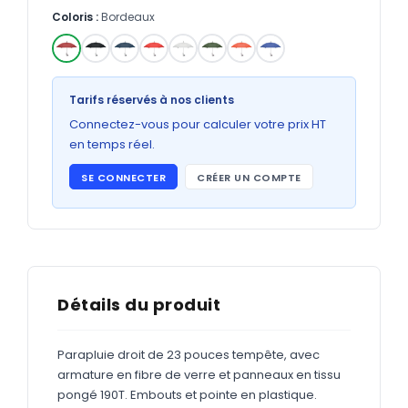
Bons de commande
Coloris :
Bordeaux
GRAND FORMAT
Posters
✓
Tarifs réservés à nos clients
Abribus
Connectez-vous pour calculer votre prix HT
Plans
en temps réel.
Bâche
SE CONNECTER
CRÉER UN COMPTE
Panneaux
ADHÉSIFS
Détails du produit
Étiquettes adhésives
Étiquettes adhésives en bobine
Parapluie droit de 23 pouces tempête, avec
armature en fibre de verre et panneaux en tissu
Adhésifs vitrine
pongé 190T. Embouts et pointe en plastique.