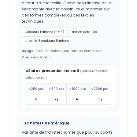
à chaud sur le textile. Combine la finesse de la
sérigraphie avec la possibilité d'imprimer sur
des formes complexes ou des textiles
techniques.
Couleurs Pantone (PMS)
Finition détaillée
Jusqu'à 8 couleurs Pantone
Usage :
textiles techniques, formes complexes ·
Couleurs max :
8
Délai de production indicatif
(jours ouvrés après
validation BAT)
≤ 250 pcs
≤ 500 pcs
≤ 1000 pcs
≤ 2500 pcs
1 j
2 j
4 j
10 j
Transfert numérique
Variante de transfert numérique pour supports