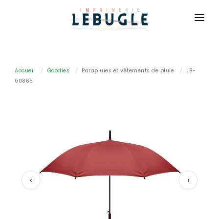
ACCUEIL
NOS PRODUITS
Accueil
/
Goodies
/
Parapluies et vêtements de pluie
/
LB-
00865
BASIQUE
CONTACT
Cartes de visite
CONNEXION
Cartes de correspondance
DEVIS GRATUIT
Flyers
Brochures
Dépliants
‹
›
Affiches
Billetterie