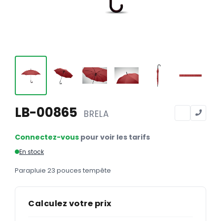
Calendriers
Calendriers bancaires
BUREAUTIQUE
Tête de lettre
Enveloppes
Sous-mains
LB-00865
BRELA
Bloc-notes
Chemises
Connectez-vous
pour voir les tarifs
Pochettes administratives
En stock
Tampons
Parapluie 23 pouces tempête
Liasses
Calculez votre prix
Carnets