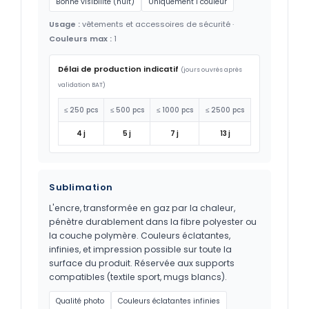
Bonne visibilité (nuit)
Uniquement 1 couleur
Usage :
vêtements et accessoires de sécurité ·
Couleurs max :
1
Délai de production indicatif
(jours ouvrés après
validation BAT)
≤ 250 pcs
≤ 500 pcs
≤ 1000 pcs
≤ 2500 pcs
4 j
5 j
7 j
13 j
Sublimation
L'encre, transformée en gaz par la chaleur,
pénètre durablement dans la fibre polyester ou
la couche polymère. Couleurs éclatantes,
infinies, et impression possible sur toute la
surface du produit. Réservée aux supports
compatibles (textile sport, mugs blancs).
Qualité photo
Couleurs éclatantes infinies