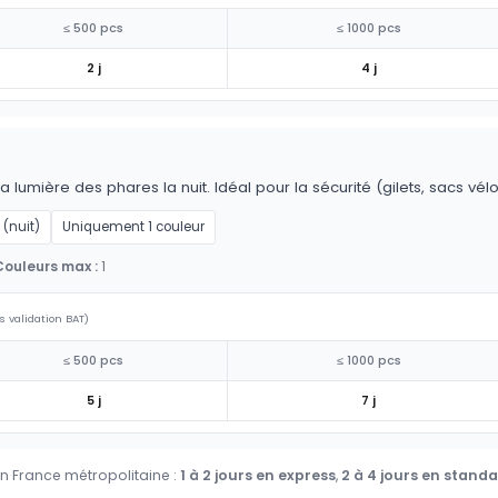
≤ 500 pcs
≤ 1000 pcs
2 j
4 j
la lumière des phares la nuit. Idéal pour la sécurité (gilets, sacs vél
 (nuit)
Uniquement 1 couleur
Couleurs max :
1
s validation BAT)
≤ 500 pcs
≤ 1000 pcs
5 j
7 j
en France métropolitaine :
1 à 2 jours en express
,
2 à 4 jours en stand