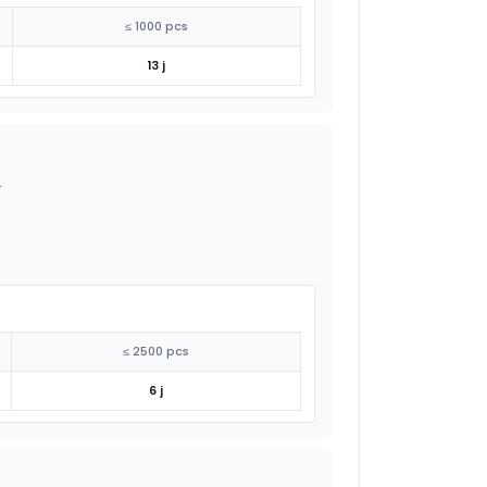
≤ 1000 pcs
13 j
.
≤ 2500 pcs
6 j