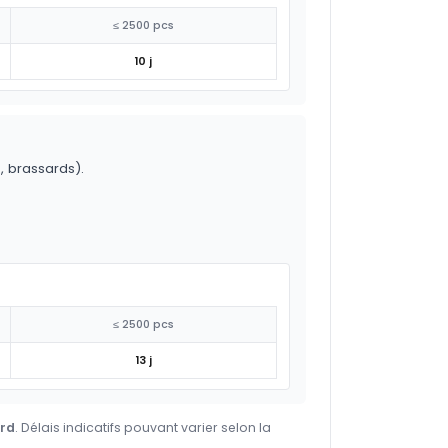
≤ 2500 pcs
10 j
o, brassards).
≤ 2500 pcs
13 j
ard
. Délais indicatifs pouvant varier selon la