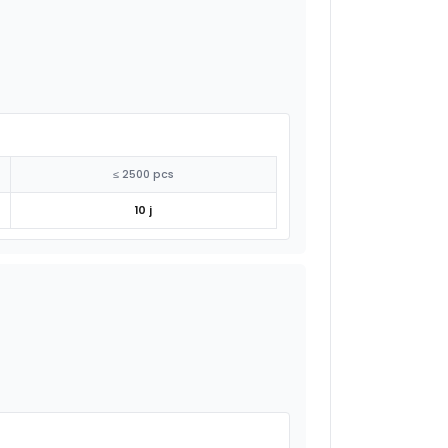
≤ 2500 pcs
10 j