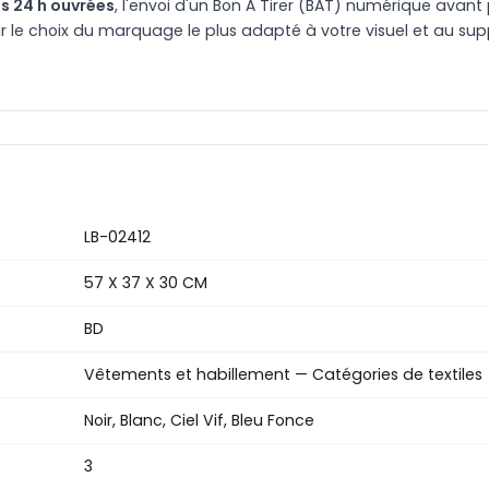
s 24 h ouvrées
, l'envoi d'un Bon À Tirer (BAT) numérique avant 
le choix du marquage le plus adapté à votre visuel et au suppo
LB-02412
57 X 37 X 30 CM
BD
Vêtements et habillement — Catégories de textiles
Noir, Blanc, Ciel Vif, Bleu Fonce
3