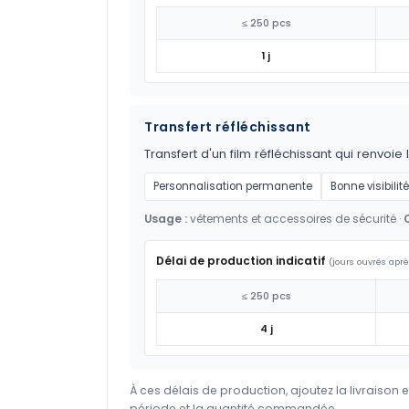
≤ 250 pcs
1 j
Transfert réfléchissant
Transfert d'un film réfléchissant qui renvoie 
Personnalisation permanente
Bonne visibilité
Usage :
vêtements et accessoires de sécurité ·
Délai de production indicatif
(jours ouvrés aprè
≤ 250 pcs
4 j
À ces délais de production, ajoutez la livraison 
période et la quantité commandée.