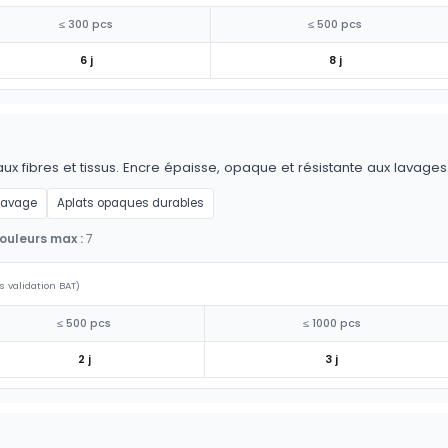
≤ 300 pcs
≤ 500 pcs
6 j
8 j
aux fibres et tissus. Encre épaisse, opaque et résistante aux lavages
 lavage
Aplats opaques durables
ouleurs max :
7
s validation BAT)
≤ 500 pcs
≤ 1000 pcs
2 j
3 j