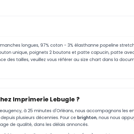
anches longues, 97% coton - 3% élasthanne popeline stretch
outon unique, poignets 2 boutons et patte capucin, patte ave
ce des tailles, veuillez vous référer au size chart dans la doc
chez Imprimerie Lebugle ?
à Beaugency, à 25 minutes d'Orléans, nous accompagnons les entr
 depuis plusieurs décennies. Pour ce
brighton
, nous nous appu
age de qualité, dans les délais annoncés.