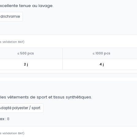
excellente tenue au lavage.
drichromie
s validation BAT)
≤ 500 pcs
≤ 1000 pcs
2 j
4 j
r les vêtements de sport et tissus synthétiques.
Adapté polyester / sport
x :
8
s validation BAT)