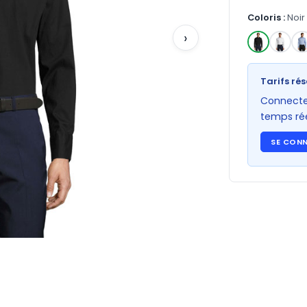
Coloris :
Noir
›
✓
Tarifs rés
Connectez
temps rée
SE CON