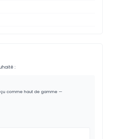
uhaité :
t perçu comme haut de gamme —