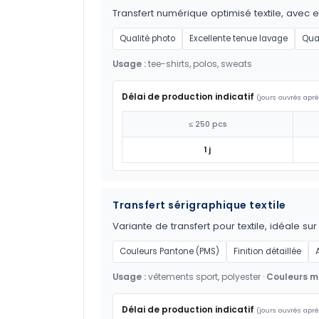
Transfert numérique optimisé textile, avec 
Qualité photo
Excellente tenue lavage
Qua
Usage :
tee-shirts, polos, sweats
Délai de production indicatif
(jours ouvrés aprè
≤ 250 pcs
1 j
Transfert sérigraphique textile
Variante de transfert pour textile, idéale su
Couleurs Pantone (PMS)
Finition détaillée
Usage :
vêtements sport, polyester ·
Couleurs ma
Délai de production indicatif
(jours ouvrés aprè