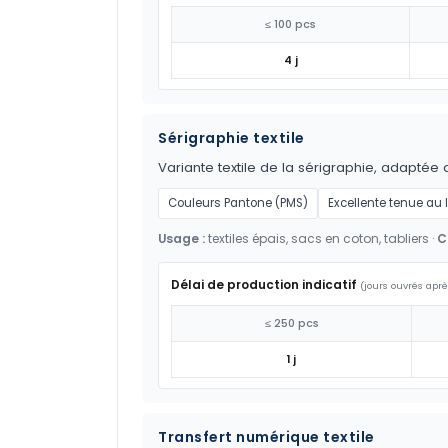
≤ 100 pcs
4 j
Sérigraphie textile
Variante textile de la sérigraphie, adaptée 
Couleurs Pantone (PMS)
Excellente tenue au
Usage :
textiles épais, sacs en coton, tabliers ·
C
Délai de production indicatif
(jours ouvrés aprè
≤ 250 pcs
1 j
Transfert numérique textile