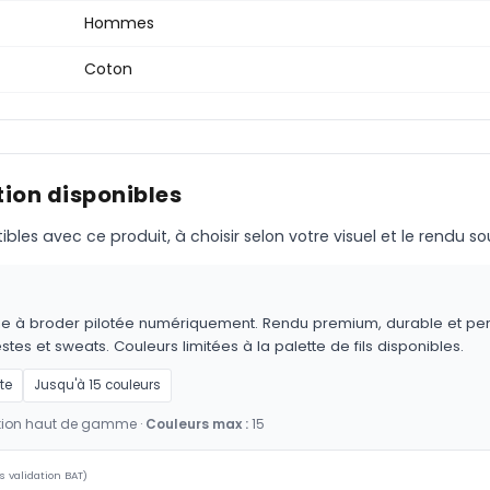
Hommes
Coton
ion disponibles
s avec ce produit, à choisir selon votre visuel et le rendu so
achine à broder pilotée numériquement. Rendu premium, durable e
tes et sweats. Couleurs limitées à la palette de fils disponibles.
te
Jusqu'à 15 couleurs
nition haut de gamme ·
Couleurs max :
15
s validation BAT)