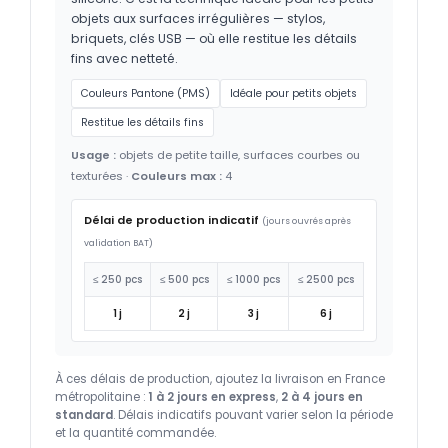
objets aux surfaces irrégulières — stylos,
briquets, clés USB — où elle restitue les détails
fins avec netteté.
Couleurs Pantone (PMS)
Idéale pour petits objets
Restitue les détails fins
Usage :
objets de petite taille, surfaces courbes ou
texturées ·
Couleurs max :
4
Délai de production indicatif
(jours ouvrés après
validation BAT)
≤ 250 pcs
≤ 500 pcs
≤ 1000 pcs
≤ 2500 pcs
1 j
2 j
3 j
6 j
À ces délais de production, ajoutez la livraison en France
métropolitaine :
1 à 2 jours en express
,
2 à 4 jours en
standard
. Délais indicatifs pouvant varier selon la période
et la quantité commandée.