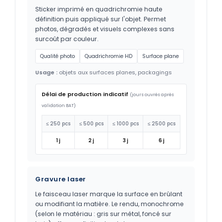
Sticker imprimé en quadrichromie haute
définition puis appliqué sur l'objet. Permet
photos, dégradés et visuels complexes sans
surcoût par couleur.
Qualité photo
Quadrichromie HD
Surface plane
Usage :
objets aux surfaces planes, packagings
Délai de production indicatif
(jours ouvrés après
validation BAT)
≤ 250 pcs
≤ 500 pcs
≤ 1000 pcs
≤ 2500 pcs
1 j
2 j
3 j
6 j
Gravure laser
Le faisceau laser marque la surface en brûlant
ou modifiant la matière. Le rendu, monochrome
(selon le matériau : gris sur métal, foncé sur