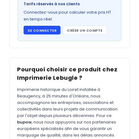
Bons de commande
Tarifs réservés à nos clients
GRAND FORMAT
Connectez-vous pour calculer votre prix HT
en temps réel.
Posters
SE CONNECTER
CRÉER UN COMPTE
Abribus
Plans
Bâche
Panneaux
Pourquoi choisir ce produit chez
Imprimerie Lebugle ?
Imprimerie historique du Loiret installée à
ADHÉSIFS
Beaugency, à 25 minutes d'Orléans, nous
accompagnons les entreprises, associations et
Étiquettes adhésives
collectivités dans leurs projets de communication
par l'objet depuis plusieurs décennies. Pour ce
Étiquettes adhésives en bobine
bupow
, nous nous appuyons sur nos partenaires
Adhésifs vitrine
européens spécialisés afin de vous garantir un
marquage de qualité, dans les délais annoncés.