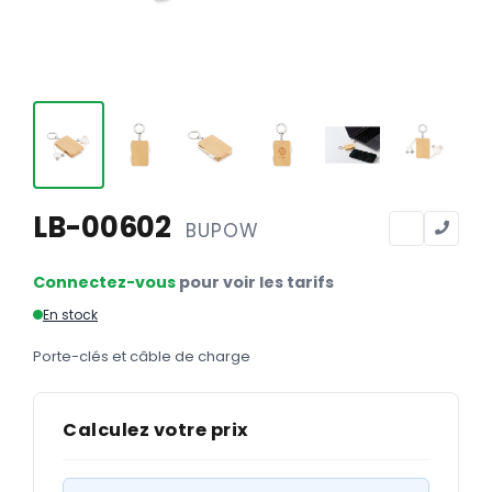
Calendriers
Calendriers bancaires
BUREAUTIQUE
Tête de lettre
Enveloppes
Sous-mains
LB-00602
BUPOW
Bloc-notes
Connectez-vous
pour voir les tarifs
Chemises
En stock
Pochettes administratives
Porte-clés et câble de charge
Tampons
Liasses
Calculez votre prix
Carnets