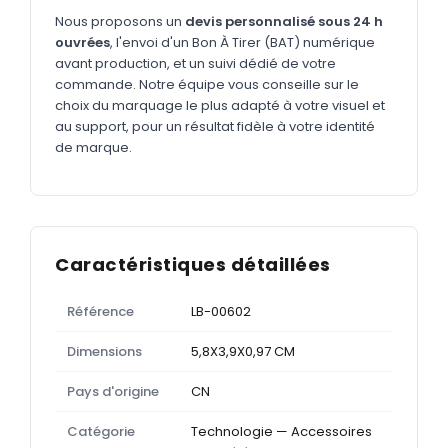
MARQUAGE TEXTILE
Nous proposons un
devis personnalisé sous 24 h
Tee-shirts
ouvrées
, l'envoi d'un Bon À Tirer (BAT) numérique
Nouveau
avant production, et un suivi dédié de votre
Polos
Nouveau
commande. Notre équipe vous conseille sur le
choix du marquage le plus adapté à votre visuel et
Sweatshirts
Nouveau
au support, pour un résultat fidèle à votre identité
de marque.
GOODIES
Catalogue complet
Nouveau
Bureau & écriture
Sacs & voyages
Caractéristiques détaillées
Verres & déjeuner
Référence
LB-00602
Technologie
Dimensions
5,8X3,9X0,97 CM
Vêtements
Pays d'origine
CN
Outils & porte-clés
Catégorie
Technologie — Accessoires
Cuisine