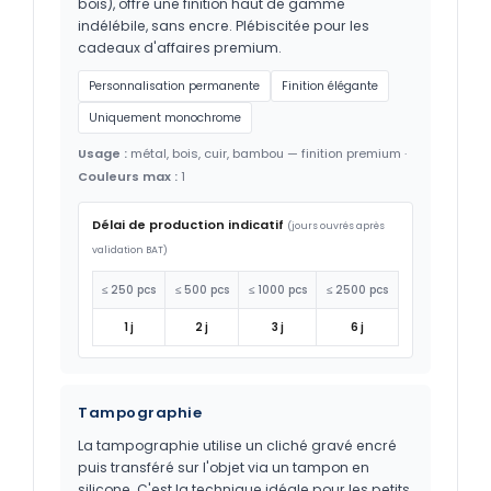
bois), offre une finition haut de gamme
indélébile, sans encre. Plébiscitée pour les
cadeaux d'affaires premium.
Personnalisation permanente
Finition élégante
Uniquement monochrome
Usage :
métal, bois, cuir, bambou — finition premium ·
Couleurs max :
1
Délai de production indicatif
(jours ouvrés après
validation BAT)
≤ 250 pcs
≤ 500 pcs
≤ 1000 pcs
≤ 2500 pcs
1 j
2 j
3 j
6 j
Tampographie
La tampographie utilise un cliché gravé encré
puis transféré sur l'objet via un tampon en
silicone. C'est la technique idéale pour les petits