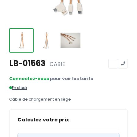
Calendriers
Calendriers bancaires
BUREAUTIQUE
Tête de lettre
Enveloppes
Sous-mains
LB-01563
CABIE
Bloc-notes
Connectez-vous
pour voir les tarifs
Chemises
En stock
Pochettes administratives
Câble de chargement en liège
Tampons
Liasses
Calculez votre prix
Carnets