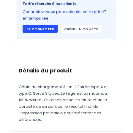
Bons de commande
Tarifs réservés à nos clients
GRAND FORMAT
Connectez-vous pour calculer votre prix HT
en temps réel.
Posters
SE CONNECTER
CRÉER UN COMPTE
Abribus
Plans
Bâche
Panneaux
Détails du produit
Câble de chargement 3-en-1. Entrée type A et
ADHÉSIFS
type C. Sortie 3 types. Le liège est un matériau
100% naturel. En raison de sa structure et de la
Étiquettes adhésives
porosité de sa surface, le résultat final de
Étiquettes adhésives en bobine
l'impression par article peut présenter des
différences.
Adhésifs vitrine