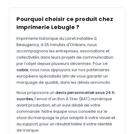
MARQUAGE TEXTILE
Tee-shirts
Nouveau
Pourquoi choisir ce produit chez
Polos
Nouveau
Imprimerie Lebugle ?
Sweatshirts
Nouveau
Imprimerie historique du Loiret installée à
Beaugency, à 25 minutes d'Orléans, nous
GOODIES
accompagnons les entreprises, associations et
Catalogue complet
collectivités dans leurs projets de communication
Nouveau
par l'objet depuis plusieurs décennies. Pour ce
Bureau & écriture
cabie
, nous nous appuyons sur nos partenaires
européens spécialisés afin de vous garantir un
Sacs & voyages
marquage de qualité, dans les délais annoncés.
Verres & déjeuner
Nous proposons un
devis personnalisé sous 24 h
ouvrées
, l'envoi d'un Bon À Tirer (BAT) numérique
Technologie
avant production, et un suivi dédié de votre
Vêtements
commande. Notre équipe vous conseille sur le
choix du marquage le plus adapté à votre visuel et
Outils & porte-clés
au support, pour un résultat fidèle à votre identité
de marque.
Cuisine