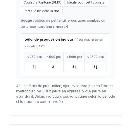
Couleurs Pantone (PMS)
Idéale pour petits objets
Restitue les détails fins
Usage :
objets de petite taille, surfaces courbes ou
texturées ·
Couleurs max :
4
Délai de production indicatif
(jours ouvrés après
validation BAT)
≤ 250 pcs
≤ 500 pcs
≤ 1000 pcs
≤ 2500 pcs
1 j
2 j
3 j
6 j
À ces délais de production, ajoutez la livraison en France
métropolitaine :
1 à 2 jours en express
,
2 à 4 jours en
standard
. Délais indicatifs pouvant varier selon la période
et la quantité commandée.