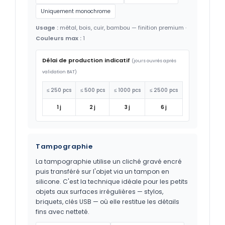
Uniquement monochrome
Usage :
métal, bois, cuir, bambou — finition premium ·
Couleurs max :
1
Délai de production indicatif
(jours ouvrés après
validation BAT)
≤ 250 pcs
≤ 500 pcs
≤ 1000 pcs
≤ 2500 pcs
1 j
2 j
3 j
6 j
Tampographie
La tampographie utilise un cliché gravé encré
puis transféré sur l'objet via un tampon en
silicone. C'est la technique idéale pour les petits
objets aux surfaces irrégulières — stylos,
briquets, clés USB — où elle restitue les détails
fins avec netteté.