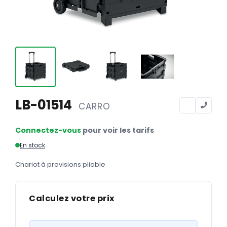
Calendriers
Calendriers bancaires
BUREAUTIQUE
Tête de lettre
Enveloppes
Sous-mains
LB-01514
CARRO
Bloc-notes
Connectez-vous
pour voir les tarifs
Chemises
En stock
Pochettes administratives
Chariot à provisions pliable
Tampons
Liasses
Calculez votre prix
Carnets