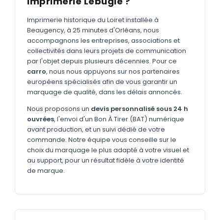
Imprimerie Lebugle ?
MARQUAGE TEXTILE
Tee-shirts
Imprimerie historique du Loiret installée à
Nouveau
Beaugency, à 25 minutes d'Orléans, nous
Polos
accompagnons les entreprises, associations et
Nouveau
collectivités dans leurs projets de communication
Sweatshirts
Nouveau
par l'objet depuis plusieurs décennies. Pour ce
carro
, nous nous appuyons sur nos partenaires
GOODIES
européens spécialisés afin de vous garantir un
marquage de qualité, dans les délais annoncés.
Catalogue complet
Nouveau
Nous proposons un
devis personnalisé sous 24 h
Bureau & écriture
ouvrées
, l'envoi d'un Bon À Tirer (BAT) numérique
Sacs & voyages
avant production, et un suivi dédié de votre
commande. Notre équipe vous conseille sur le
Verres & déjeuner
choix du marquage le plus adapté à votre visuel et
au support, pour un résultat fidèle à votre identité
Technologie
de marque.
Vêtements
Outils & porte-clés
Cuisine