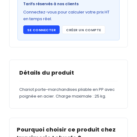
Bons de commande
Tarifs réservés à nos clients
GRAND FORMAT
Connectez-vous pour calculer votre prix HT
en temps réel.
Posters
SE CONNECTER
CRÉER UN COMPTE
Abribus
Plans
Bâche
Panneaux
Détails du produit
Chariot porte-marchandises pliable en PP avec
ADHÉSIFS
poignée en acier. Charge maximale : 25 kg.
Étiquettes adhésives
Étiquettes adhésives en bobine
Adhésifs vitrine
Pourquoi choisir ce produit chez