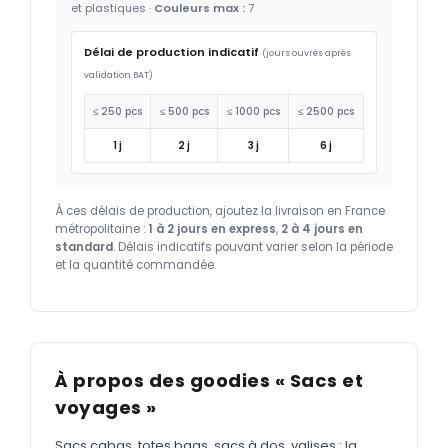
et plastiques ·
Couleurs max :
7
Délai de production indicatif
(jours ouvrés après
validation BAT)
≤ 250 pcs
≤ 500 pcs
≤ 1000 pcs
≤ 2500 pcs
1 j
2 j
3 j
6 j
À ces délais de production, ajoutez la livraison en France
métropolitaine :
1 à 2 jours en express
,
2 à 4 jours en
standard
. Délais indicatifs pouvant varier selon la période
et la quantité commandée.
À propos des goodies « Sacs et
voyages »
Sacs cabas, totes bags, sacs à dos, valises : la