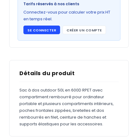
Bons de commande
Tarifs réservés à nos clients
GRAND FORMAT
Connectez-vous pour calculer votre prix HT
en temps réel.
Posters
SE CONNECTER
CRÉER UN COMPTE
Abribus
Plans
Bâche
Panneaux
Détails du produit
Sac à dos outdoor 50L en 600D RPET avec
ADHÉSIFS
compartiment rembourré pour ordinateur
portable et plusieurs compartiments intérieurs,
Étiquettes adhésives
poches frontales zippées, bretelles et dos
Étiquettes adhésives en bobine
rembourrés en filet, ceinture de hanches et
supports élastiques pour les accessoires.
Adhésifs vitrine