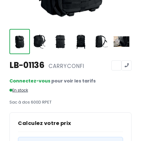
Calendriers
Calendriers bancaires
BUREAUTIQUE
Tête de lettre
Enveloppes
Sous-mains
LB-01136
CARRYCONFI
Bloc-notes
Connectez-vous
pour voir les tarifs
Chemises
En stock
Pochettes administratives
Sac à dos 600D RPET
Tampons
Liasses
Calculez votre prix
Carnets