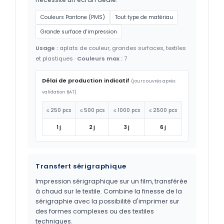
Couleurs Pantone (PMS)
Tout type de matériau
Grande surface d'impression
Usage :
aplats de couleur, grandes surfaces, textiles
et plastiques ·
Couleurs max :
7
Délai de production indicatif
(jours ouvrés après
validation BAT)
≤ 250 pcs
≤ 500 pcs
≤ 1000 pcs
≤ 2500 pcs
1 j
2 j
3 j
6 j
Transfert sérigraphique
Impression sérigraphique sur un film, transférée
à chaud sur le textile. Combine la finesse de la
sérigraphie avec la possibilité d'imprimer sur
des formes complexes ou des textiles
techniques.