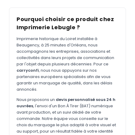
MARQUAGE TEXTILE
Tee-shirts
Nouveau
Pourquoi choisir ce produit chez
Polos
Nouveau
Imprimerie Lebugle ?
Sweatshirts
Nouveau
Imprimerie historique du Loiret installée à
Beaugency, à 25 minutes d'Orléans, nous
GOODIES
accompagnons les entreprises, associations et
Catalogue complet
collectivités dans leurs projets de communication
Nouveau
par l'objet depuis plusieurs décennies. Pour ce
Bureau & écriture
carryconfi
, nous nous appuyons sur nos
partenaires européens spécialisés afin de vous
Sacs & voyages
garantir un marquage de qualité, dans les délais
Verres & déjeuner
annoncés.
Nous proposons un
devis personnalisé sous 24 h
Technologie
ouvrées
, l'envoi d'un Bon À Tirer (BAT) numérique
Vêtements
avant production, et un suivi dédié de votre
commande. Notre équipe vous conseille sur le
Outils & porte-clés
choix du marquage le plus adapté à votre visuel et
au support, pour un résultat fidèle à votre identité
Cuisine