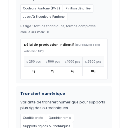
Couleurs Pantone (PMS)
Finition détaillée
Jusqu'à 8 couleurs Pantone
Usage :
textiles techniques, formes complexes ·
Couleurs max :
8
Délai de production indicatif
(jours ouvrés après
validation BAT)
≤ 250 pcs
≤ 500 pcs
≤ 1000 pcs
≤ 2500 pcs
1 j
2 j
4 j
10 j
Transfert numérique
Variante de transfert numérique pour supports
plus rigides ou techniques.
Qualité photo
Quadrichromie
Supports rigides ou techniques