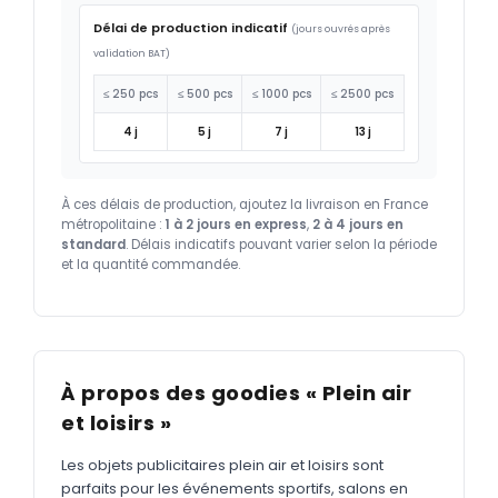
Délai de production indicatif
(jours ouvrés après
validation BAT)
≤ 250 pcs
≤ 500 pcs
≤ 1000 pcs
≤ 2500 pcs
4 j
5 j
7 j
13 j
À ces délais de production, ajoutez la livraison en France
métropolitaine :
1 à 2 jours en express
,
2 à 4 jours en
standard
. Délais indicatifs pouvant varier selon la période
et la quantité commandée.
À propos des goodies « Plein air
et loisirs »
Les objets publicitaires plein air et loisirs sont
parfaits pour les événements sportifs, salons en