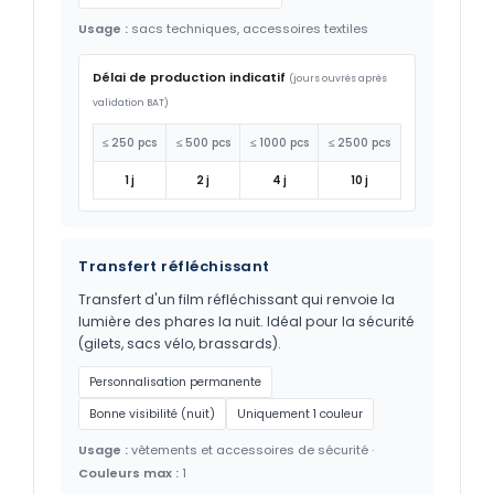
Usage :
sacs techniques, accessoires textiles
Délai de production indicatif
(jours ouvrés après
validation BAT)
≤ 250 pcs
≤ 500 pcs
≤ 1000 pcs
≤ 2500 pcs
1 j
2 j
4 j
10 j
Transfert réfléchissant
Transfert d'un film réfléchissant qui renvoie la
lumière des phares la nuit. Idéal pour la sécurité
(gilets, sacs vélo, brassards).
Personnalisation permanente
Bonne visibilité (nuit)
Uniquement 1 couleur
Usage :
vêtements et accessoires de sécurité ·
Couleurs max :
1