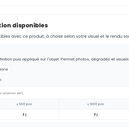
ion disponibles
s avec ce produit, à choisir selon votre visuel et le rendu so
nition puis appliqué sur l'objet. Permet photos, dégradés et visuel
plane
s
s validation BAT)
≤ 500 pcs
≤ 1000 pcs
2 j
3 j