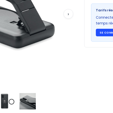
Tarifs rés
›
Connectez
temps rée
SE CON