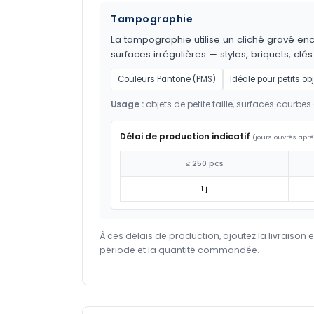
Tampographie
La tampographie utilise un cliché gravé encr
surfaces irrégulières — stylos, briquets, clés
Couleurs Pantone (PMS)
Idéale pour petits ob
Usage :
objets de petite taille, surfaces courbes 
Délai de production indicatif
(jours ouvrés aprè
≤ 250 pcs
1 j
À ces délais de production, ajoutez la livraison 
période et la quantité commandée.