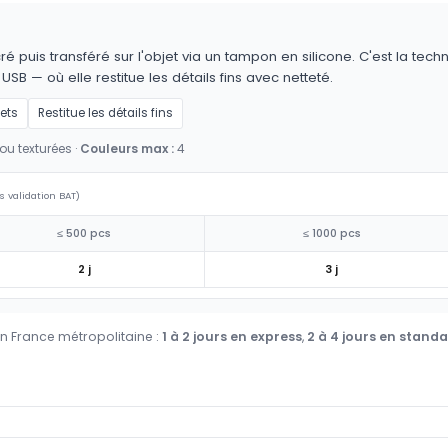
é puis transféré sur l'objet via un tampon en silicone. C'est la techn
 USB — où elle restitue les détails fins avec netteté.
jets
Restitue les détails fins
ou texturées ·
Couleurs max :
4
s validation BAT)
≤ 500 pcs
≤ 1000 pcs
2 j
3 j
en France métropolitaine :
1 à 2 jours en express
,
2 à 4 jours en stand