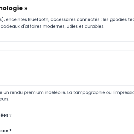
nologie »
), enceintes Bluetooth, accessoires connectés : les goodies te
cadeaux d'affaires modernes, utiles et durables.
fre un rendu premium indélébile. La tampographie ou l'impres
eurs.
iées ?
ison ?