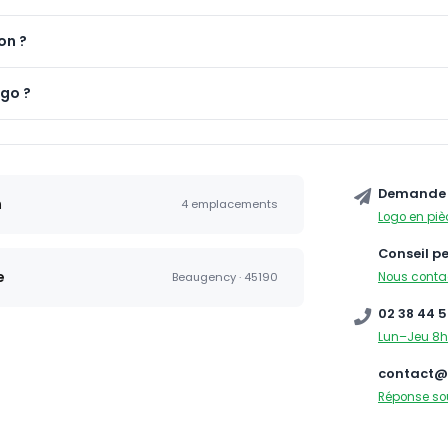
on ?
ogo ?
Demande 
n
4 emplacements
Logo en piè
Conseil p
e
Nous conta
Beaugency · 45190
02 38 44 5
Lun–Jeu 8h
contact@
Réponse so