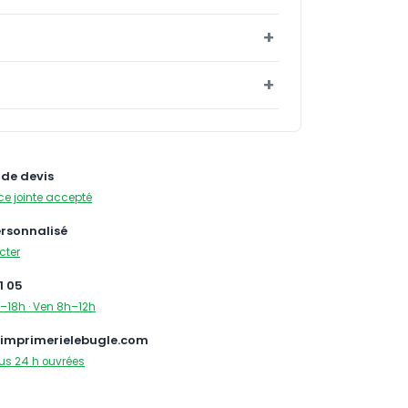
de devis
ce jointe accepté
ersonnalisé
cter
1 05
–18h · Ven 8h–12h
imprimerielebugle.com
us 24 h ouvrées