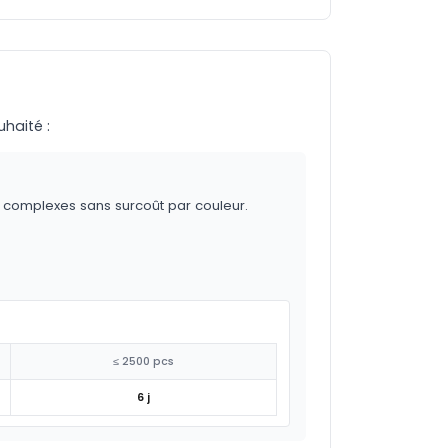
uhaité :
s complexes sans surcoût par couleur.
≤ 2500 pcs
6 j