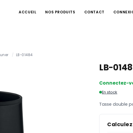
ACCUEIL
NOS PRODUITS
CONTACT
CONNEXI
euner
/
LB-01484
LB-014
Connectez-v
En stock
Tasse double pa
Calculez