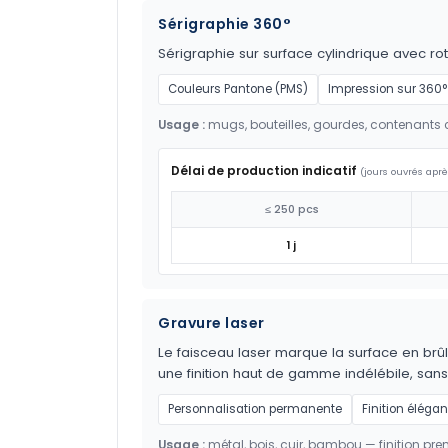
Sérigraphie 360°
Sérigraphie sur surface cylindrique avec ro
Couleurs Pantone (PMS)
Impression sur 360°
Usage :
mugs, bouteilles, gourdes, contenants c
Délai de production indicatif
(jours ouvrés aprè
≤ 250 pcs
1 j
Gravure laser
Le faisceau laser marque la surface en brûl
une finition haut de gamme indélébile, sans
Personnalisation permanente
Finition élégan
Usage :
métal, bois, cuir, bambou — finition pr