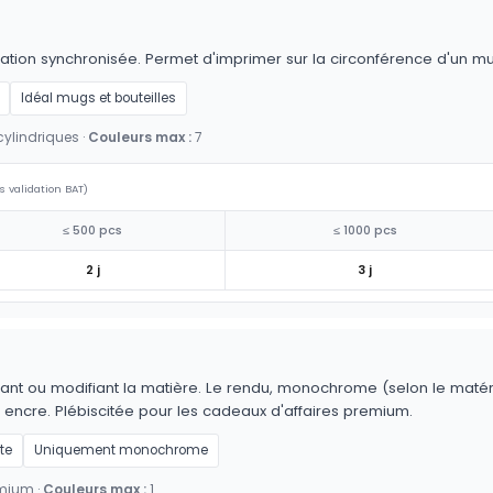
tation synchronisée. Permet d'imprimer sur la circonférence d'un mu
Idéal mugs et bouteilles
ylindriques ·
Couleurs max :
7
s validation BAT)
≤ 500 pcs
≤ 1000 pcs
2 j
3 j
ant ou modifiant la matière. Le rendu, monochrome (selon le matériau
 encre. Plébiscitée pour les cadeaux d'affaires premium.
te
Uniquement monochrome
emium ·
Couleurs max :
1