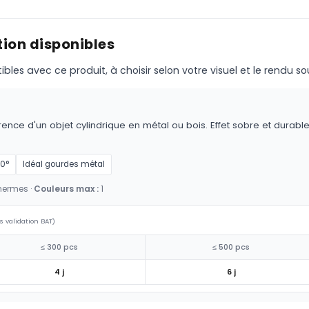
ion disponibles
s avec ce produit, à choisir selon votre visuel et le rendu so
ence d'un objet cylindrique en métal ou bois. Effet sobre et durable,
60°
Idéal gourdes métal
hermes ·
Couleurs max :
1
s validation BAT)
≤ 300 pcs
≤ 500 pcs
4 j
6 j