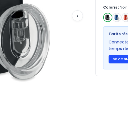
Coloris :
Noir
›
✓
Tarifs rés
Connectez
temps rée
SE CON