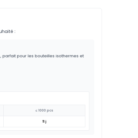
uhaité :
 parfait pour les bouteilles isothermes et
≤ 1000 pcs
11 j