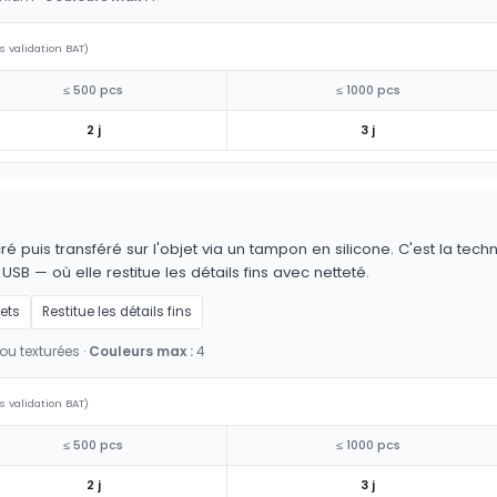
s validation BAT)
≤ 500 pcs
≤ 1000 pcs
2 j
3 j
é puis transféré sur l'objet via un tampon en silicone. C'est la techn
 USB — où elle restitue les détails fins avec netteté.
jets
Restitue les détails fins
ou texturées ·
Couleurs max :
4
s validation BAT)
≤ 500 pcs
≤ 1000 pcs
2 j
3 j