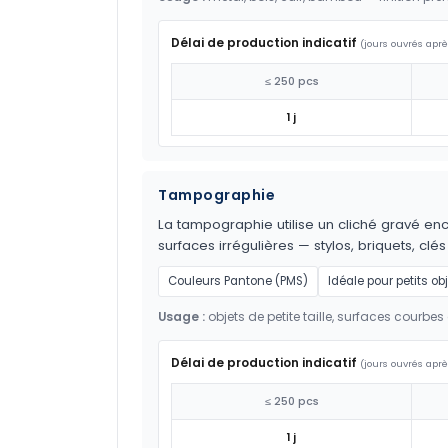
Délai de production indicatif
(jours ouvrés aprè
≤ 250 pcs
1 j
Tampographie
La tampographie utilise un cliché gravé encr
surfaces irrégulières — stylos, briquets, clés
Couleurs Pantone (PMS)
Idéale pour petits ob
Usage :
objets de petite taille, surfaces courbes 
Délai de production indicatif
(jours ouvrés aprè
≤ 250 pcs
1 j