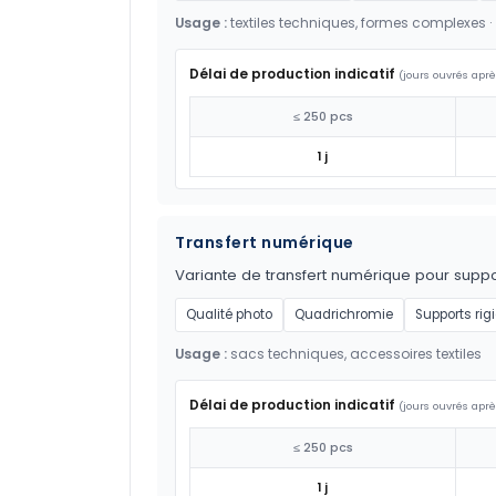
Usage :
textiles techniques, formes complexes ·
Délai de production indicatif
(jours ouvrés aprè
≤ 250 pcs
1 j
Transfert numérique
Variante de transfert numérique pour suppor
Qualité photo
Quadrichromie
Supports rig
Usage :
sacs techniques, accessoires textiles
Délai de production indicatif
(jours ouvrés aprè
≤ 250 pcs
1 j