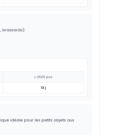
o, brassards).
≤ 2500 pcs
13 j
ique idéale pour les petits objets aux