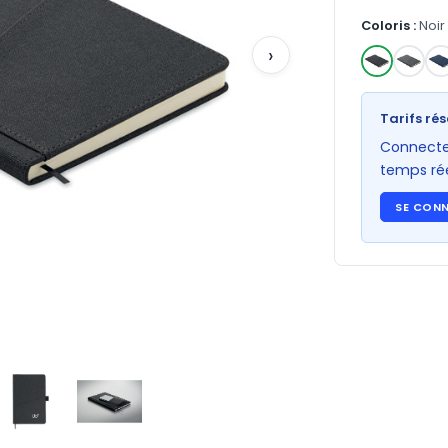
Coloris :
Noir
›
✓
Tarifs rés
Connectez
temps rée
SE CON