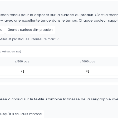
cran tendu pour la déposer sur la surface du produit. C'est la techn
es — avec une excellente tenue dans le temps. Chaque couleur supp
au
Grande surface d'impression
tiles et plastiques ·
Couleurs max :
7
s validation BAT)
≤ 500 pcs
≤ 1000 pcs
2 j
3 j
érée à chaud sur le textile. Combine la finesse de la sérigraphie av
Jusqu'à 8 couleurs Pantone