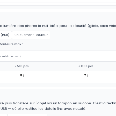
la lumière des phares la nuit. Idéal pour la sécurité (gilets, sacs vél
 (nuit)
Uniquement 1 couleur
Couleurs max :
1
s validation BAT)
≤ 500 pcs
≤ 1000 pcs
5 j
7 j
é puis transféré sur l'objet via un tampon en silicone. C'est la techn
 USB — où elle restitue les détails fins avec netteté.