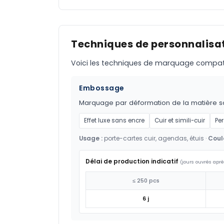
Techniques de personnalisat
Voici les techniques de marquage compatible
Embossage
Marquage par déformation de la matière sous 
Effet luxe sans encre
Cuir et simili-cuir
Pe
Usage :
porte-cartes cuir, agendas, étuis ·
Coul
Délai de production indicatif
(jours ouvrés aprè
≤ 250 pcs
6 j