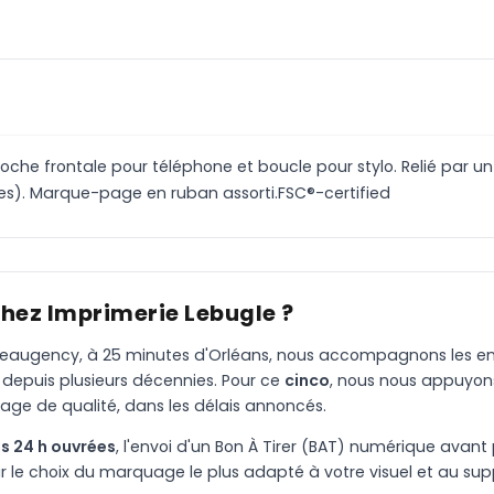
che frontale pour téléphone et boucle pour stylo. Relié par un 
les). Marque-page en ruban assorti.FSC®-certified
chez Imprimerie Lebugle ?
à Beaugency, à 25 minutes d'Orléans, nous accompagnons les entr
 depuis plusieurs décennies. Pour ce
cinco
, nous nous appuyon
age de qualité, dans les délais annoncés.
s 24 h ouvrées
, l'envoi d'un Bon À Tirer (BAT) numérique avant 
le choix du marquage le plus adapté à votre visuel et au suppo