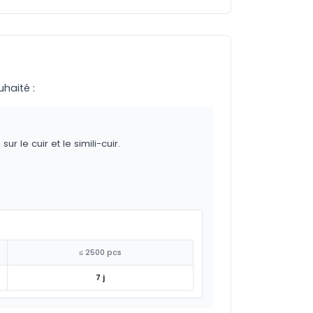
uhaité :
 le cuir et le simili-cuir.
≤ 2500 pcs
7 j