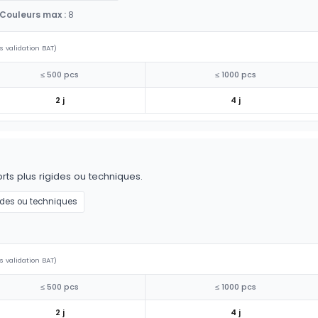
Couleurs max :
8
s validation BAT)
≤ 500 pcs
≤ 1000 pcs
2 j
4 j
ts plus rigides ou techniques.
ides ou techniques
s validation BAT)
≤ 500 pcs
≤ 1000 pcs
2 j
4 j