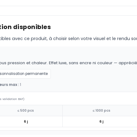
ion disponibles
s avec ce produit, à choisir selon votre visuel et le rendu so
pression et chaleur. Effet luxe, sans encre ni couleur — apprécié sur
rsonnalisation permanente
eurs max :
1
s validation BAT)
≤ 500 pcs
≤ 1000 pcs
6 j
6 j