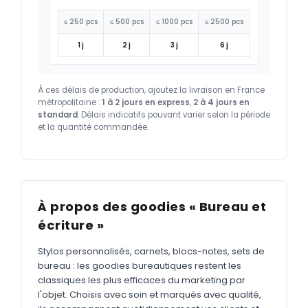
≤ 250 pcs
≤ 500 pcs
≤ 1000 pcs
≤ 2500 pcs
1 j
2 j
3 j
6 j
À ces délais de production, ajoutez la livraison en France
métropolitaine :
1 à 2 jours en express
,
2 à 4 jours en
standard
. Délais indicatifs pouvant varier selon la période
et la quantité commandée.
À propos des goodies « Bureau et
écriture »
Stylos personnalisés, carnets, blocs-notes, sets de
bureau : les goodies bureautiques restent les
classiques les plus efficaces du marketing par
l'objet. Choisis avec soin et marqués avec qualité,