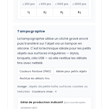
≤ 250 pcs
≤ 500 pcs
≤ 1000 pcs
≤ 2500 pcs
1 j
2 j
3 j
6 j
Tampographie
La tampographie utilise un cliché gravé encré
puis transféré sur l'objet via un tampon en
silicone. C'est la technique idéale pour les petits
objets aux surfaces irrégulières — stylos,
briquets, clés USB — où elle restitue les détails
fins avec netteté.
Couleurs Pantone (PMS)
Idéale pour petits objets
Restitue les détails fins
Usage :
objets de petite taille, surfaces courbes ou
texturées ·
Couleurs max :
4
Délai de production indicatif
(jours ouvrés après
validation BAT)