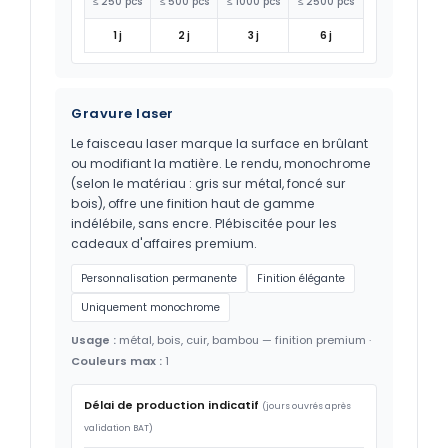
≤ 250 pcs
≤ 500 pcs
≤ 1000 pcs
≤ 2500 pcs
1 j
2 j
3 j
6 j
Gravure laser
Le faisceau laser marque la surface en brûlant
ou modifiant la matière. Le rendu, monochrome
(selon le matériau : gris sur métal, foncé sur
bois), offre une finition haut de gamme
indélébile, sans encre. Plébiscitée pour les
cadeaux d'affaires premium.
Personnalisation permanente
Finition élégante
Uniquement monochrome
Usage :
métal, bois, cuir, bambou — finition premium ·
Couleurs max :
1
Délai de production indicatif
(jours ouvrés après
validation BAT)