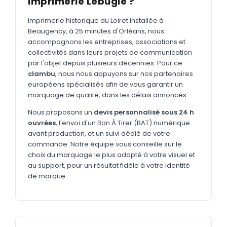
Imprimerie Lebugle ?
MARQUAGE TEXTILE
Tee-shirts
Imprimerie historique du Loiret installée à
Nouveau
Beaugency, à 25 minutes d'Orléans, nous
Polos
accompagnons les entreprises, associations et
Nouveau
collectivités dans leurs projets de communication
Sweatshirts
Nouveau
par l'objet depuis plusieurs décennies. Pour ce
clambu
, nous nous appuyons sur nos partenaires
GOODIES
européens spécialisés afin de vous garantir un
marquage de qualité, dans les délais annoncés.
Catalogue complet
Nouveau
Nous proposons un
devis personnalisé sous 24 h
Bureau & écriture
ouvrées
, l'envoi d'un Bon À Tirer (BAT) numérique
Sacs & voyages
avant production, et un suivi dédié de votre
commande. Notre équipe vous conseille sur le
Verres & déjeuner
choix du marquage le plus adapté à votre visuel et
au support, pour un résultat fidèle à votre identité
Technologie
de marque.
Vêtements
Outils & porte-clés
Cuisine