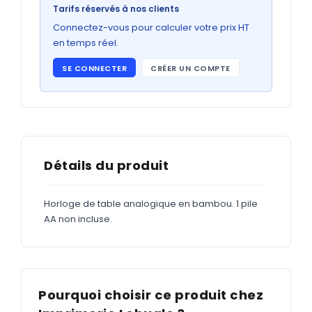
Bons de commande
Tarifs réservés à nos clients
GRAND FORMAT
Connectez-vous pour calculer votre prix HT
en temps réel.
Posters
SE CONNECTER
CRÉER UN COMPTE
Abribus
Plans
Bâche
Panneaux
Détails du produit
Horloge de table analogique en bambou. 1 pile
ADHÉSIFS
AA non incluse.
Étiquettes adhésives
Étiquettes adhésives en bobine
Adhésifs vitrine
Pourquoi choisir ce produit chez