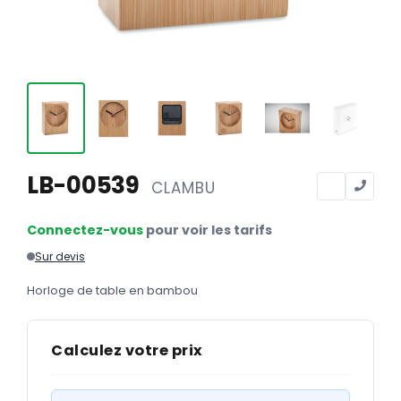
Calendriers
Calendriers bancaires
BUREAUTIQUE
Tête de lettre
Enveloppes
Sous-mains
LB-00539
CLAMBU
Bloc-notes
Connectez-vous
pour voir les tarifs
Chemises
Sur devis
Pochettes administratives
Horloge de table en bambou
Tampons
Liasses
Calculez votre prix
Carnets