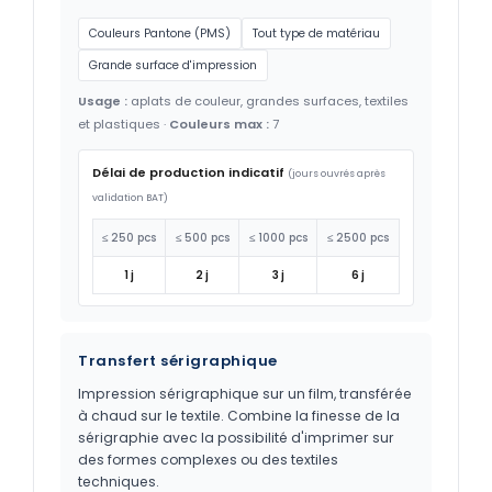
Couleurs Pantone (PMS)
Tout type de matériau
Grande surface d'impression
Usage :
aplats de couleur, grandes surfaces, textiles
et plastiques ·
Couleurs max :
7
Délai de production indicatif
(jours ouvrés après
validation BAT)
≤ 250 pcs
≤ 500 pcs
≤ 1000 pcs
≤ 2500 pcs
1 j
2 j
3 j
6 j
Transfert sérigraphique
Impression sérigraphique sur un film, transférée
à chaud sur le textile. Combine la finesse de la
sérigraphie avec la possibilité d'imprimer sur
des formes complexes ou des textiles
techniques.