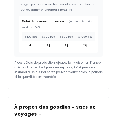
Usage :
polos, casquettes, sweats, vestes — finition
haut de gamme ·
Couleurs max :
15
Délai de production indicatif
(jours ouvrés après
validation BAT)
≤ 100 pcs
≤ 300 pcs
≤ 500 pcs
≤ 1000 pcs
4 j
6 j
8 j
13 j
À ces délais de production, ajoutez la livraison en France
métropolitaine :
1 à 2 jours en express
,
2 à 4 jours en
standard
. Délais indicatifs pouvant varier selon la période
et la quantité commandée.
À propos des goodies « Sacs et
voyages »