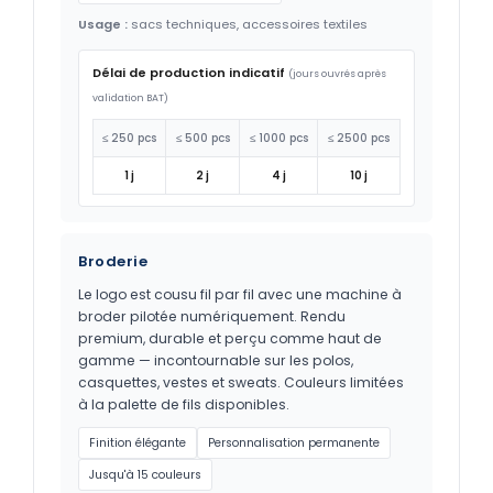
Usage :
sacs techniques, accessoires textiles
Délai de production indicatif
(jours ouvrés après
validation BAT)
≤ 250 pcs
≤ 500 pcs
≤ 1000 pcs
≤ 2500 pcs
1 j
2 j
4 j
10 j
Broderie
Le logo est cousu fil par fil avec une machine à
broder pilotée numériquement. Rendu
premium, durable et perçu comme haut de
gamme — incontournable sur les polos,
casquettes, vestes et sweats. Couleurs limitées
à la palette de fils disponibles.
Finition élégante
Personnalisation permanente
Jusqu'à 15 couleurs