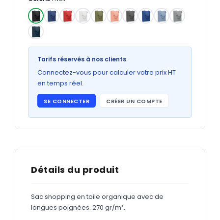
Bons de commande
GRAND FORMAT
✓
Posters
Abribus
Tarifs réservés à nos clients
Connectez-vous pour calculer votre prix HT
Plans
en temps réel.
Bâche
SE CONNECTER
CRÉER UN COMPTE
Panneaux
ADHÉSIFS
Étiquettes adhésives
Détails du produit
Étiquettes adhésives en bobine
Sac shopping en toile organique avec de
Adhésifs vitrine
longues poignées. 270 gr/m².