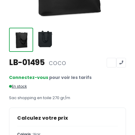
Calendriers
Calendriers bancaires
BUREAUTIQUE
Tête de lettre
Enveloppes
Sous-mains
LB-01495
COCO
Bloc-notes
Connectez-vous
pour voir les tarifs
Chemises
En stock
Pochettes administratives
Sac shopping en toile 270 gr/m
Tampons
Liasses
Calculez votre prix
Carnets
Coloris :
Noir