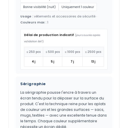
Bonne visibilité (nuit)
Uniquement 1 couleur
Usage :
vêtements et accessoires de sécurité ·
Couleurs max :
1
Délai de production indicatif
(jours ouvrés après
validation BAT)
≤ 250 pcs
≤ 500 pcs
≤ 1000 pcs
≤ 2500 pcs
4 j
5 j
7 j
13 j
Sérigraphie
La sérigraphie pousse l'encre à travers un
écran tendu pour la déposer sur la surface du
produit. C'est la technique reine pour les aplats
de couleur uni et les grandes surfaces — sacs,
mugs, textiles — avec une excellente tenue dans
le temps. Chaque couleur supplémentaire
nécessite un écran dédié.