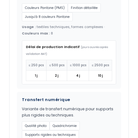
Couleurs Pantone (PMS)
Finition détaillée
Jusqu'à 8 couleurs Pantone
Usage :
textiles techniques, formes complexes ·
Couleurs max :
8
Délai de production indicatif
(jours ouvrés après
validation BAT)
≤ 250 pcs
≤ 500 pcs
≤ 1000 pcs
≤ 2500 pcs
1 j
2 j
4 j
10 j
Transfert numérique
Variante de transfert numérique pour supports
plus rigides ou techniques.
Qualité photo
Quadrichromie
Supports rigides ou techniques