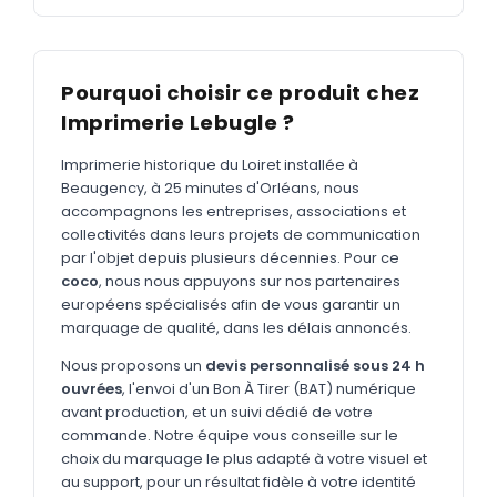
MARQUAGE TEXTILE
Tee-shirts
Nouveau
Polos
Pourquoi choisir ce produit chez
Nouveau
Imprimerie Lebugle ?
Sweatshirts
Nouveau
Imprimerie historique du Loiret installée à
GOODIES
Beaugency, à 25 minutes d'Orléans, nous
Catalogue complet
accompagnons les entreprises, associations et
Nouveau
collectivités dans leurs projets de communication
Bureau & écriture
par l'objet depuis plusieurs décennies. Pour ce
coco
, nous nous appuyons sur nos partenaires
Sacs & voyages
européens spécialisés afin de vous garantir un
marquage de qualité, dans les délais annoncés.
Verres & déjeuner
Nous proposons un
devis personnalisé sous 24 h
Technologie
ouvrées
, l'envoi d'un Bon À Tirer (BAT) numérique
Vêtements
avant production, et un suivi dédié de votre
commande. Notre équipe vous conseille sur le
Outils & porte-clés
choix du marquage le plus adapté à votre visuel et
au support, pour un résultat fidèle à votre identité
Cuisine