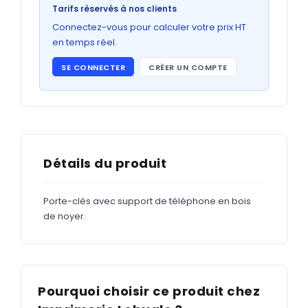
Bons de commande
Tarifs réservés à nos clients
GRAND FORMAT
Connectez-vous pour calculer votre prix HT
en temps réel.
Posters
SE CONNECTER
CRÉER UN COMPTE
Abribus
Plans
Bâche
Panneaux
Détails du produit
Porte-clés avec support de téléphone en bois
ADHÉSIFS
de noyer.
Étiquettes adhésives
Étiquettes adhésives en bobine
Adhésifs vitrine
Pourquoi choisir ce produit chez