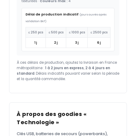
texturées ·
Couleurs max :
4
Délai de production indicatif
(jours ouvrés après
validation BAT)
≤ 250 pcs
≤ 500 pcs
≤ 1000 pcs
≤ 2500 pcs
1 j
2 j
3 j
6 j
À ces délais de production, ajoutez la livraison en France
métropolitaine :
1 à 2 jours en express
,
2 à 4 jours en
standard
. Délais indicatifs pouvant varier selon la période
et la quantité commandée.
À propos des goodies «
Technologie »
Clés USB, batteries de secours (powerbanks),