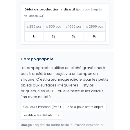
Délai de production indicatif
(jours ouvrés après
validation BAT)
≤ 250 pcs
≤ 500 pcs
≤ 1000 pcs
≤ 2500 pcs
1 j
2 j
3 j
6 j
Tampographie
La tampographie utilise un cliché gravé encré
puis transféré sur l'objet via un tampon en
silicone. C'est la technique idéale pour les petits
objets aux surfaces irrégulières — stylos,
briquets, clés USB — où elle restitue les détails
fins avec netteté.
Couleurs Pantone (PMS)
Idéale pour petits objets
Restitue les détails fins
Usage :
objets de petite taille, surfaces courbes ou