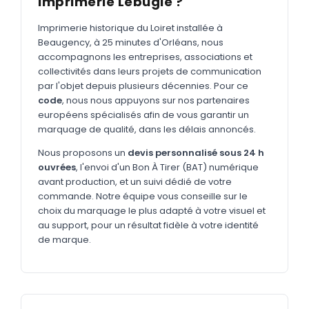
Imprimerie Lebugle ?
MARQUAGE TEXTILE
Tee-shirts
Imprimerie historique du Loiret installée à
Nouveau
Beaugency, à 25 minutes d'Orléans, nous
Polos
accompagnons les entreprises, associations et
Nouveau
collectivités dans leurs projets de communication
Sweatshirts
Nouveau
par l'objet depuis plusieurs décennies. Pour ce
code
, nous nous appuyons sur nos partenaires
GOODIES
européens spécialisés afin de vous garantir un
marquage de qualité, dans les délais annoncés.
Catalogue complet
Nouveau
Nous proposons un
devis personnalisé sous 24 h
Bureau & écriture
ouvrées
, l'envoi d'un Bon À Tirer (BAT) numérique
Sacs & voyages
avant production, et un suivi dédié de votre
commande. Notre équipe vous conseille sur le
Verres & déjeuner
choix du marquage le plus adapté à votre visuel et
au support, pour un résultat fidèle à votre identité
Technologie
de marque.
Vêtements
Outils & porte-clés
Cuisine