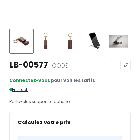
Calendriers
Calendriers bancaires
BUREAUTIQUE
Tête de lettre
Enveloppes
Sous-mains
LB-00577
CODE
Bloc-notes
Connectez-vous
pour voir les tarifs
Chemises
En stock
Pochettes administratives
Porte-clés support téléphone
Tampons
Liasses
Calculez votre prix
Carnets