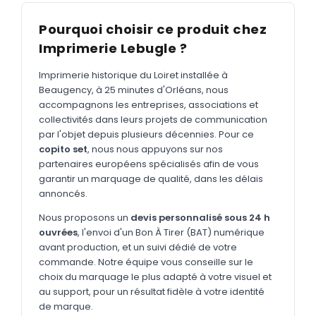
MARQUAGE TEXTILE
Pourquoi choisir ce produit chez
Tee-shirts
Nouveau
Imprimerie Lebugle ?
Polos
Nouveau
Imprimerie historique du Loiret installée à
Sweatshirts
Nouveau
Beaugency, à 25 minutes d'Orléans, nous
accompagnons les entreprises, associations et
GOODIES
collectivités dans leurs projets de communication
Catalogue complet
par l'objet depuis plusieurs décennies. Pour ce
Nouveau
copito set
, nous nous appuyons sur nos
Bureau & écriture
partenaires européens spécialisés afin de vous
garantir un marquage de qualité, dans les délais
Sacs & voyages
annoncés.
Verres & déjeuner
Nous proposons un
devis personnalisé sous 24 h
ouvrées
, l'envoi d'un Bon À Tirer (BAT) numérique
Technologie
avant production, et un suivi dédié de votre
Vêtements
commande. Notre équipe vous conseille sur le
choix du marquage le plus adapté à votre visuel et
Outils & porte-clés
au support, pour un résultat fidèle à votre identité
de marque.
Cuisine