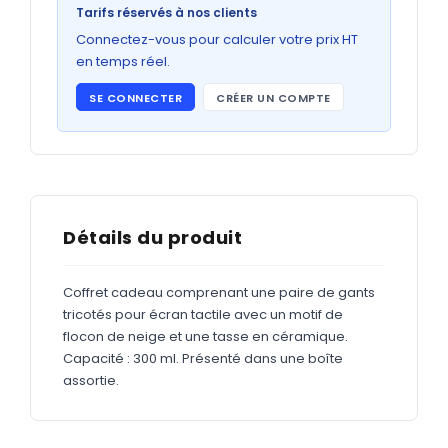
Bons de commande
Tarifs réservés à nos clients
GRAND FORMAT
Connectez-vous pour calculer votre prix HT
en temps réel.
Posters
SE CONNECTER
CRÉER UN COMPTE
Abribus
Plans
Bâche
Panneaux
Détails du produit
Coffret cadeau comprenant une paire de gants
ADHÉSIFS
tricotés pour écran tactile avec un motif de
flocon de neige et une tasse en céramique.
Étiquettes adhésives
Capacité : 300 ml. Présenté dans une boîte
Étiquettes adhésives en bobine
assortie.
Adhésifs vitrine