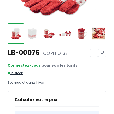
Calendriers
Calendriers bancaires
BUREAUTIQUE
Tête de lettre
Enveloppes
Sous-mains
LB-00076
COPITO SET
Bloc-notes
Connectez-vous
pour voir les tarifs
Chemises
En stock
Pochettes administratives
Set mug et gants hiver
Tampons
Liasses
Calculez votre prix
Carnets