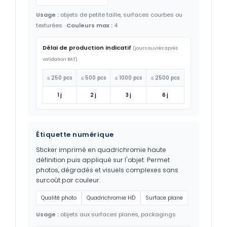
Usage :
objets de petite taille, surfaces courbes ou
texturées ·
Couleurs max :
4
Délai de production indicatif
(jours ouvrés après
validation BAT)
≤ 250 pcs
≤ 500 pcs
≤ 1000 pcs
≤ 2500 pcs
1 j
2 j
3 j
6 j
Étiquette numérique
Sticker imprimé en quadrichromie haute
définition puis appliqué sur l'objet. Permet
photos, dégradés et visuels complexes sans
surcoût par couleur.
Qualité photo
Quadrichromie HD
Surface plane
Usage :
objets aux surfaces planes, packagings