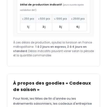
Délai de production indicatif
(jours ouvrés après
validation BAT)
≤ 250 pcs
≤ 500 pcs
≤ 1000 pcs
≤ 2500 pcs
1 j
2 j
3 j
6 j
À ces délais de production, ajoutez la livraison en France
métropolitaine :
1 à 2 jours en express
,
2 à 4 jours en
standard
. Délais indicatifs pouvant varier selon la période
et la quantité commandée.
À propos des goodies « Cadeaux
de saison »
Pour Noël, les fêtes de fin d'année ou les
événements saisonniers, les cadeaux d'entreprise