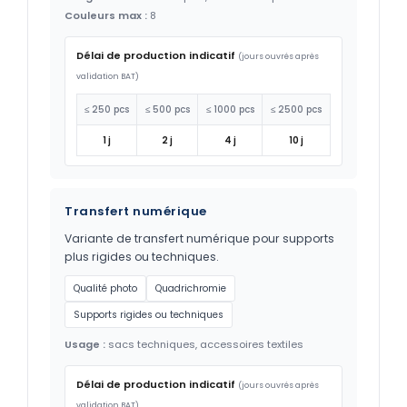
Couleurs max :
8
Délai de production indicatif
(jours ouvrés après
validation BAT)
≤ 250 pcs
≤ 500 pcs
≤ 1000 pcs
≤ 2500 pcs
1 j
2 j
4 j
10 j
Transfert numérique
Variante de transfert numérique pour supports
plus rigides ou techniques.
Qualité photo
Quadrichromie
Supports rigides ou techniques
Usage :
sacs techniques, accessoires textiles
Délai de production indicatif
(jours ouvrés après
validation BAT)