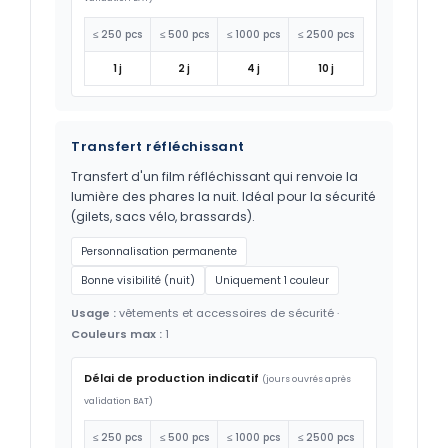
≤ 250 pcs
≤ 500 pcs
≤ 1000 pcs
≤ 2500 pcs
1 j
2 j
4 j
10 j
Transfert réfléchissant
Transfert d'un film réfléchissant qui renvoie la
lumière des phares la nuit. Idéal pour la sécurité
(gilets, sacs vélo, brassards).
Personnalisation permanente
Bonne visibilité (nuit)
Uniquement 1 couleur
Usage :
vêtements et accessoires de sécurité ·
Couleurs max :
1
Délai de production indicatif
(jours ouvrés après
validation BAT)
≤ 250 pcs
≤ 500 pcs
≤ 1000 pcs
≤ 2500 pcs