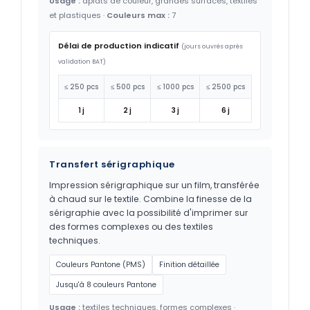
Usage :
aplats de couleur, grandes surfaces, textiles
et plastiques ·
Couleurs max :
7
Délai de production indicatif
(jours ouvrés après
validation BAT)
≤ 250 pcs
≤ 500 pcs
≤ 1000 pcs
≤ 2500 pcs
1 j
2 j
3 j
6 j
Transfert sérigraphique
Impression sérigraphique sur un film, transférée
à chaud sur le textile. Combine la finesse de la
sérigraphie avec la possibilité d'imprimer sur
des formes complexes ou des textiles
techniques.
Couleurs Pantone (PMS)
Finition détaillée
Jusqu'à 8 couleurs Pantone
Usage :
textiles techniques, formes complexes ·