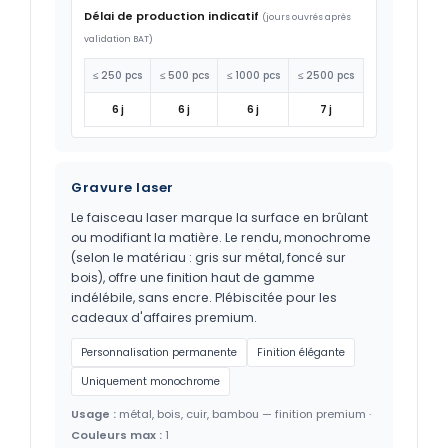
Délai de production indicatif
(jours ouvrés après
validation BAT)
≤ 250 pcs
≤ 500 pcs
≤ 1000 pcs
≤ 2500 pcs
6 j
6 j
6 j
7 j
Gravure laser
Le faisceau laser marque la surface en brûlant
ou modifiant la matière. Le rendu, monochrome
(selon le matériau : gris sur métal, foncé sur
bois), offre une finition haut de gamme
indélébile, sans encre. Plébiscitée pour les
cadeaux d'affaires premium.
Personnalisation permanente
Finition élégante
Uniquement monochrome
Usage :
métal, bois, cuir, bambou — finition premium ·
Couleurs max :
1