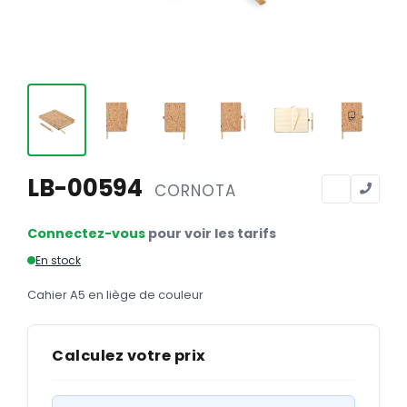
Calendriers
Calendriers bancaires
BUREAUTIQUE
Tête de lettre
Enveloppes
Sous-mains
LB-00594
CORNOTA
Bloc-notes
Connectez-vous
pour voir les tarifs
Chemises
En stock
Pochettes administratives
Cahier A5 en liège de couleur
Tampons
Liasses
Calculez votre prix
Carnets