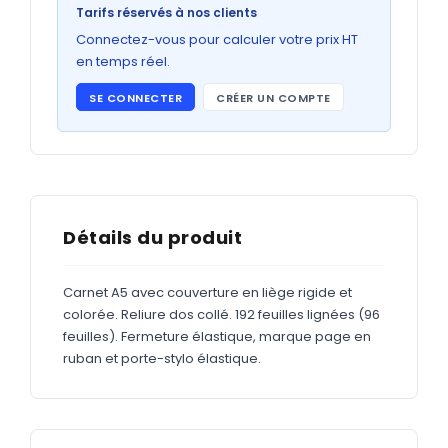
Bons de commande
Tarifs réservés à nos clients
GRAND FORMAT
Connectez-vous pour calculer votre prix HT
en temps réel.
Posters
SE CONNECTER
CRÉER UN COMPTE
Abribus
Plans
Bâche
Panneaux
Détails du produit
Carnet A5 avec couverture en liège rigide et
ADHÉSIFS
colorée. Reliure dos collé. 192 feuilles lignées (96
feuilles). Fermeture élastique, marque page en
Étiquettes adhésives
ruban et porte-stylo élastique.
Étiquettes adhésives en bobine
Adhésifs vitrine