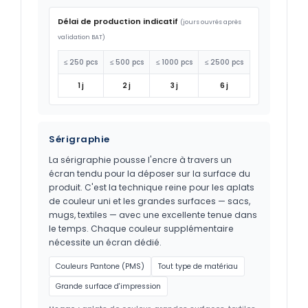
Délai de production indicatif
(jours ouvrés après
validation BAT)
≤ 250 pcs
≤ 500 pcs
≤ 1000 pcs
≤ 2500 pcs
1 j
2 j
3 j
6 j
Sérigraphie
La sérigraphie pousse l'encre à travers un
écran tendu pour la déposer sur la surface du
produit. C'est la technique reine pour les aplats
de couleur uni et les grandes surfaces — sacs,
mugs, textiles — avec une excellente tenue dans
le temps. Chaque couleur supplémentaire
nécessite un écran dédié.
Couleurs Pantone (PMS)
Tout type de matériau
Grande surface d'impression