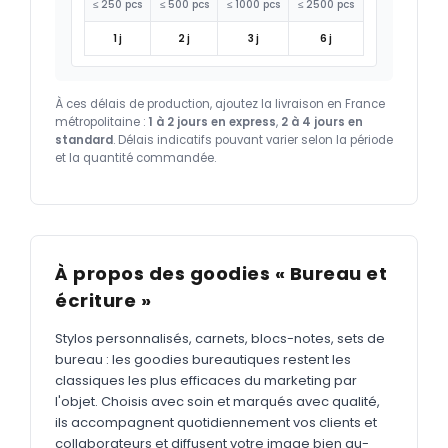
≤ 250 pcs
≤ 500 pcs
≤ 1000 pcs
≤ 2500 pcs
1 j
2 j
3 j
6 j
À ces délais de production, ajoutez la livraison en France
métropolitaine :
1 à 2 jours en express
,
2 à 4 jours en
standard
. Délais indicatifs pouvant varier selon la période
et la quantité commandée.
À propos des goodies « Bureau et
écriture »
Stylos personnalisés, carnets, blocs-notes, sets de
bureau : les goodies bureautiques restent les
classiques les plus efficaces du marketing par
l'objet. Choisis avec soin et marqués avec qualité,
ils accompagnent quotidiennement vos clients et
collaborateurs et diffusent votre image bien au-