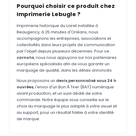
MARQUAGE TEXTILE
Pourquoi choisir ce produit chez
Tee-shirts
Imprimerie Lebugle ?
Nouveau
Polos
Nouveau
Imprimerie historique du Loiret installée à
Beaugency, à 25 minutes d'Orléans, nous
Sweatshirts
Nouveau
accompagnons les entreprises, associations et
collectivités dans leurs projets de communication
GOODIES
par l'objet depuis plusieurs décennies. Pour ce
Catalogue complet
cornota
, nous nous appuyons sur nos partenaires
Nouveau
européens spécialisés afin de vous garantir un
Bureau & écriture
marquage de qualité, dans les délais annoncés.
Sacs & voyages
Nous proposons un
devis personnalisé sous 24 h
ouvrées
, l'envoi d'un Bon À Tirer (BAT) numérique
Verres & déjeuner
avant production, et un suivi dédié de votre
commande. Notre équipe vous conseille sur le
Technologie
choix du marquage le plus adapté à votre visuel et
Vêtements
au support, pour un résultat fidèle à votre identité
de marque.
Outils & porte-clés
Cuisine