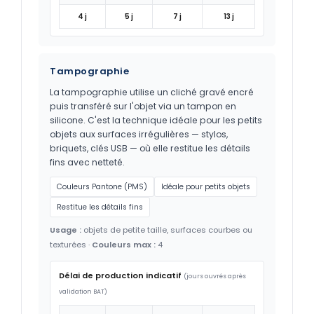
4 j
5 j
7 j
13 j
Tampographie
La tampographie utilise un cliché gravé encré
puis transféré sur l'objet via un tampon en
silicone. C'est la technique idéale pour les petits
objets aux surfaces irrégulières — stylos,
briquets, clés USB — où elle restitue les détails
fins avec netteté.
Couleurs Pantone (PMS)
Idéale pour petits objets
Restitue les détails fins
Usage :
objets de petite taille, surfaces courbes ou
texturées ·
Couleurs max :
4
Délai de production indicatif
(jours ouvrés après
validation BAT)