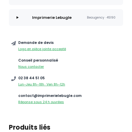
Imprimerie Lebugle
Beaugency · 45190
Demande de devis
Logo en pièce jointe accepté
Conseil personnalisé
Nous contacter
02 38 44 51 05
Lun–Jeu 8h–18h · Ven 8h–12h
contact@imprimerielebugle.com
Réponse sous 24 h ouvrées
Produits liés