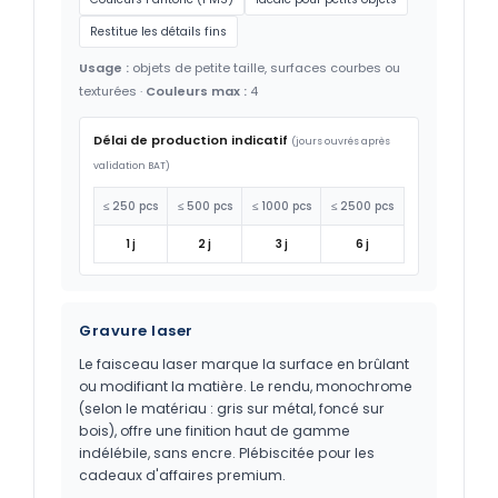
Restitue les détails fins
Usage :
objets de petite taille, surfaces courbes ou
texturées ·
Couleurs max :
4
Délai de production indicatif
(jours ouvrés après
validation BAT)
≤ 250 pcs
≤ 500 pcs
≤ 1000 pcs
≤ 2500 pcs
1 j
2 j
3 j
6 j
Gravure laser
Le faisceau laser marque la surface en brûlant
ou modifiant la matière. Le rendu, monochrome
(selon le matériau : gris sur métal, foncé sur
bois), offre une finition haut de gamme
indélébile, sans encre. Plébiscitée pour les
cadeaux d'affaires premium.