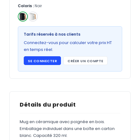
Bons de commande
Coloris :
Noir
GRAND FORMAT
Posters
✓
Tarifs réservés à nos clients
Abribus
Connectez-vous pour calculer votre prix HT
Plans
en temps réel.
Bâche
SE CONNECTER
CRÉER UN COMPTE
Panneaux
ADHÉSIFS
Détails du produit
Étiquettes adhésives
Étiquettes adhésives en bobine
Mug en céramique avec poignée en bois.
Emballage individuel dans une boîte en carton
Adhésifs vitrine
blanc. Capacité 320 ml.