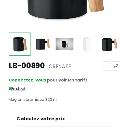
Calendriers
Calendriers bancaires
BUREAUTIQUE
Tête de lettre
Enveloppes
Sous-mains
LB-00890
CRENATE
Bloc-notes
Chemises
Connectez-vous
pour voir les tarifs
Pochettes administratives
En stock
Tampons
Mug en céramique 320 ml
Liasses
Calculez votre prix
Carnets