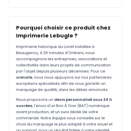
MARQUAGE TEXTILE
Tee-shirts
Nouveau
Polos
Nouveau
Pourquoi choisir ce produit chez
Sweatshirts
Imprimerie Lebugle ?
Nouveau
GOODIES
Imprimerie historique du Loiret installée à
Beaugency, à 25 minutes d'Orléans, nous
Catalogue complet
Nouveau
accompagnons les entreprises, associations et
collectivités dans leurs projets de communication
Bureau & écriture
par l'objet depuis plusieurs décennies. Pour ce
Sacs & voyages
crenate
, nous nous appuyons sur nos partenaires
européens spécialisés afin de vous garantir un
Verres & déjeuner
marquage de qualité, dans les délais annoncés.
Technologie
Nous proposons un
devis personnalisé sous 24 h
ouvrées
, l'envoi d'un Bon À Tirer (BAT) numérique
Vêtements
avant production, et un suivi dédié de votre
commande. Notre équipe vous conseille sur le
Outils & porte-clés
choix du marquage le plus adapté à votre visuel et
Cuisine
au support, pour un résultat fidèle à votre identité