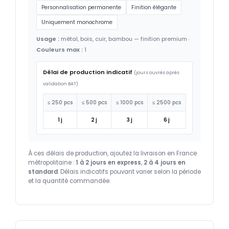
Personnalisation permanente
Finition élégante
Uniquement monochrome
Usage :
métal, bois, cuir, bambou — finition premium ·
Couleurs max :
1
Délai de production indicatif
(jours ouvrés après
validation BAT)
≤ 250 pcs
≤ 500 pcs
≤ 1000 pcs
≤ 2500 pcs
1 j
2 j
3 j
6 j
À ces délais de production, ajoutez la livraison en France
métropolitaine :
1 à 2 jours en express
,
2 à 4 jours en
standard
. Délais indicatifs pouvant varier selon la période
et la quantité commandée.