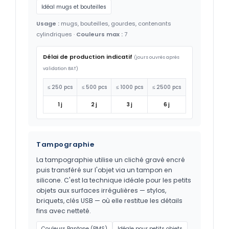
Idéal mugs et bouteilles
Usage :
mugs, bouteilles, gourdes, contenants
cylindriques ·
Couleurs max :
7
Délai de production indicatif
(jours ouvrés après
validation BAT)
≤ 250 pcs
≤ 500 pcs
≤ 1000 pcs
≤ 2500 pcs
1 j
2 j
3 j
6 j
Tampographie
La tampographie utilise un cliché gravé encré
puis transféré sur l'objet via un tampon en
silicone. C'est la technique idéale pour les petits
objets aux surfaces irrégulières — stylos,
briquets, clés USB — où elle restitue les détails
fins avec netteté.
Couleurs Pantone (PMS)
Idéale pour petits objets