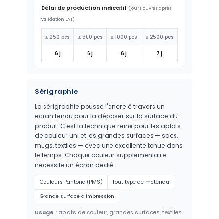
Délai de production indicatif
(jours ouvrés après
validation BAT)
≤ 250 pcs
≤ 500 pcs
≤ 1000 pcs
≤ 2500 pcs
6 j
6 j
6 j
7 j
Sérigraphie
La sérigraphie pousse l'encre à travers un
écran tendu pour la déposer sur la surface du
produit. C'est la technique reine pour les aplats
de couleur uni et les grandes surfaces — sacs,
mugs, textiles — avec une excellente tenue dans
le temps. Chaque couleur supplémentaire
nécessite un écran dédié.
Couleurs Pantone (PMS)
Tout type de matériau
Grande surface d'impression
Usage :
aplats de couleur, grandes surfaces, textiles