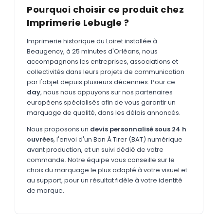
MARQUAGE TEXTILE
Pourquoi choisir ce produit chez
Tee-shirts
Imprimerie Lebugle ?
Nouveau
Polos
Nouveau
Imprimerie historique du Loiret installée à
Beaugency, à 25 minutes d'Orléans, nous
Sweatshirts
Nouveau
accompagnons les entreprises, associations et
collectivités dans leurs projets de communication
GOODIES
par l'objet depuis plusieurs décennies. Pour ce
Catalogue complet
day
, nous nous appuyons sur nos partenaires
Nouveau
européens spécialisés afin de vous garantir un
Bureau & écriture
marquage de qualité, dans les délais annoncés.
Sacs & voyages
Nous proposons un
devis personnalisé sous 24 h
ouvrées
, l'envoi d'un Bon À Tirer (BAT) numérique
Verres & déjeuner
avant production, et un suivi dédié de votre
commande. Notre équipe vous conseille sur le
Technologie
choix du marquage le plus adapté à votre visuel et
Vêtements
au support, pour un résultat fidèle à votre identité
de marque.
Outils & porte-clés
Cuisine