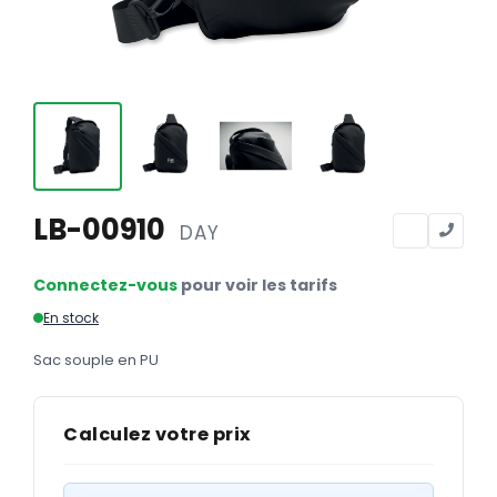
Calendriers
Calendriers bancaires
BUREAUTIQUE
Tête de lettre
Enveloppes
Sous-mains
LB-00910
DAY
Bloc-notes
Connectez-vous
pour voir les tarifs
Chemises
En stock
Pochettes administratives
Sac souple en PU
Tampons
Liasses
Calculez votre prix
Carnets