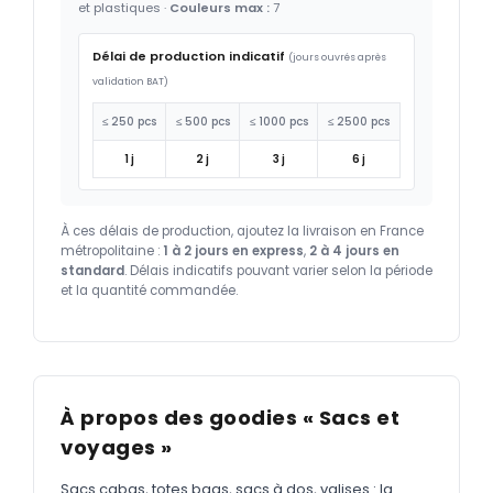
et plastiques ·
Couleurs max :
7
Délai de production indicatif
(jours ouvrés après
validation BAT)
≤ 250 pcs
≤ 500 pcs
≤ 1000 pcs
≤ 2500 pcs
1 j
2 j
3 j
6 j
À ces délais de production, ajoutez la livraison en France
métropolitaine :
1 à 2 jours en express
,
2 à 4 jours en
standard
. Délais indicatifs pouvant varier selon la période
et la quantité commandée.
À propos des goodies « Sacs et
voyages »
Sacs cabas, totes bags, sacs à dos, valises : la