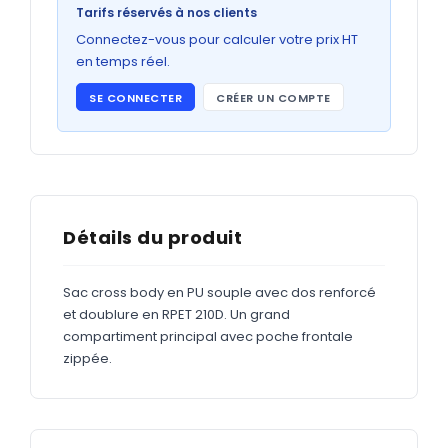
Bons de commande
Tarifs réservés à nos clients
GRAND FORMAT
Connectez-vous pour calculer votre prix HT
en temps réel.
Posters
SE CONNECTER
CRÉER UN COMPTE
Abribus
Plans
Bâche
Panneaux
Détails du produit
Sac cross body en PU souple avec dos renforcé
ADHÉSIFS
et doublure en RPET 210D. Un grand
compartiment principal avec poche frontale
Étiquettes adhésives
zippée.
Étiquettes adhésives en bobine
Adhésifs vitrine