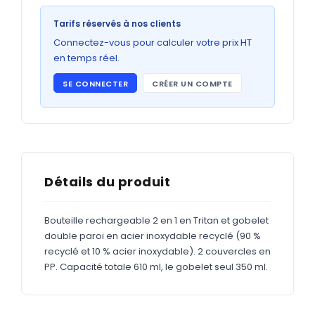
Bons de commande
Tarifs réservés à nos clients
GRAND FORMAT
Connectez-vous pour calculer votre prix HT
Posters
en temps réel.
Abribus
SE CONNECTER
CRÉER UN COMPTE
Plans
Bâche
Panneaux
Détails du produit
ADHÉSIFS
Bouteille rechargeable 2 en 1 en Tritan et gobelet
double paroi en acier inoxydable recyclé (90 %
Étiquettes adhésives
recyclé et 10 % acier inoxydable). 2 couvercles en
Étiquettes adhésives en bobine
PP. Capacité totale 610 ml, le gobelet seul 350 ml.
Adhésifs vitrine