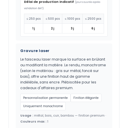
Délai de production indicatif
(jours ouvrés après
validation BAT)
≤ 250 pcs
≤ 500 pcs
≤ 1000 pcs
≤ 2500 pcs
1 j
2 j
3 j
6 j
Gravure laser
Le faisceau laser marque la surface en brûlant
ou modifiant la matière. Le rendu, monochrome
(selon le matériau : gris sur métal, foncé sur
bois), offre une finition haut de gamme
indélébile, sans encre. Plébiscitée pour les
cadeaux d'affaires premium.
Personnalisation permanente
Finition élégante
Uniquement monochrome
Usage :
métal, bois, cuir, bambou — finition premium ·
Couleurs max :
1