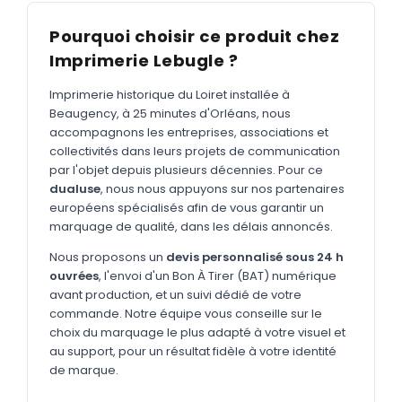
MARQUAGE TEXTILE
Pourquoi choisir ce produit chez
Tee-shirts
Nouveau
Imprimerie Lebugle ?
Polos
Nouveau
Imprimerie historique du Loiret installée à
Sweatshirts
Nouveau
Beaugency, à 25 minutes d'Orléans, nous
accompagnons les entreprises, associations et
GOODIES
collectivités dans leurs projets de communication
Catalogue complet
par l'objet depuis plusieurs décennies. Pour ce
Nouveau
dualuse
, nous nous appuyons sur nos partenaires
Bureau & écriture
européens spécialisés afin de vous garantir un
marquage de qualité, dans les délais annoncés.
Sacs & voyages
Nous proposons un
devis personnalisé sous 24 h
Verres & déjeuner
ouvrées
, l'envoi d'un Bon À Tirer (BAT) numérique
avant production, et un suivi dédié de votre
Technologie
commande. Notre équipe vous conseille sur le
Vêtements
choix du marquage le plus adapté à votre visuel et
au support, pour un résultat fidèle à votre identité
Outils & porte-clés
de marque.
Cuisine