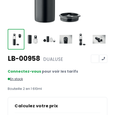
Calendriers
Calendriers bancaires
BUREAUTIQUE
Tête de lettre
Enveloppes
Sous-mains
LB-00958
DUALUSE
Bloc-notes
Chemises
Connectez-vous
pour voir les tarifs
Pochettes administratives
En stock
Tampons
Bouteille 2 en 1 610ml
Liasses
Calculez votre prix
Carnets