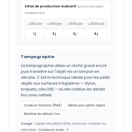
Délai de production indicatif
(jours ouvrés après
validation BAT)
≤ 250 pcs
≤ 500 pcs
≤ 1000 pcs
≤ 2500 pcs
1 j
2 j
3 j
6 j
Tampographie
La tampographie utilise un cliché gravé encré
puis transféré sur l'objet via un tampon en
silicone. C'est la technique idéale pour les petits
objets aux surfaces irrégulières — stylos,
briquets, clés USB — où elle restitue les détails
fins avec netteté.
Couleurs Pantone (PMS)
Idéale pour petits objets
Restitue les détails fins
Usage :
objets de petite taille, surfaces courbes ou
texturées ·
Couleurs max :
4