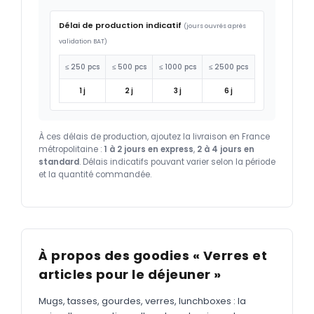
Délai de production indicatif
(jours ouvrés après
validation BAT)
≤ 250 pcs
≤ 500 pcs
≤ 1000 pcs
≤ 2500 pcs
1 j
2 j
3 j
6 j
À ces délais de production, ajoutez la livraison en France
métropolitaine :
1 à 2 jours en express
,
2 à 4 jours en
standard
. Délais indicatifs pouvant varier selon la période
et la quantité commandée.
À propos des goodies « Verres et
articles pour le déjeuner »
Mugs, tasses, gourdes, verres, lunchboxes : la