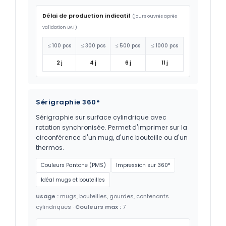
Délai de production indicatif
(jours ouvrés après
validation BAT)
≤ 100 pcs
≤ 300 pcs
≤ 500 pcs
≤ 1000 pcs
2 j
4 j
6 j
11 j
Sérigraphie 360°
Sérigraphie sur surface cylindrique avec
rotation synchronisée. Permet d'imprimer sur la
circonférence d'un mug, d'une bouteille ou d'un
thermos.
Couleurs Pantone (PMS)
Impression sur 360°
Idéal mugs et bouteilles
Usage :
mugs, bouteilles, gourdes, contenants
cylindriques ·
Couleurs max :
7