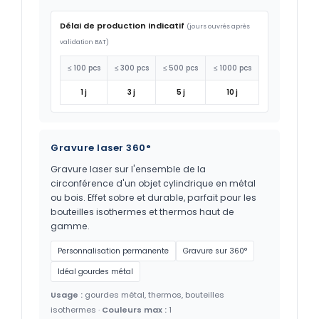
Délai de production indicatif
(jours ouvrés après
validation BAT)
≤ 100 pcs
≤ 300 pcs
≤ 500 pcs
≤ 1000 pcs
1 j
3 j
5 j
10 j
Gravure laser 360°
Gravure laser sur l'ensemble de la
circonférence d'un objet cylindrique en métal
ou bois. Effet sobre et durable, parfait pour les
bouteilles isothermes et thermos haut de
gamme.
Personnalisation permanente
Gravure sur 360°
Idéal gourdes métal
Usage :
gourdes métal, thermos, bouteilles
isothermes ·
Couleurs max :
1