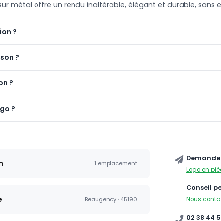
 sur métal offre un rendu inaltérable, élégant et durable, sans e
ion ?
ison ?
on ?
ogo ?
Demande 
n
1 emplacement
Logo en piè
Conseil p
e
Nous conta
Beaugency · 45190
02 38 44 5