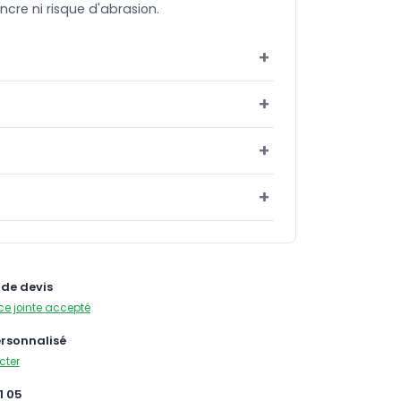
ncre ni risque d'abrasion.
de devis
ce jointe accepté
ersonnalisé
cter
1 05