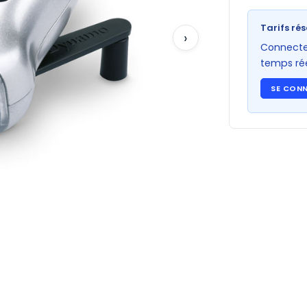
Tarifs rés
›
Connectez
temps rée
SE CON