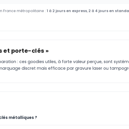
en France métropolitaine :
1 à 2 jours en express
,
2 à 4 jours en stand
s et porte-clés »
éparation : ces goodies utiles, à forte valeur perçue, sont systé
un marquage discret mais efficace par gravure laser ou tampogr
clés métalliques ?