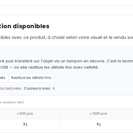
ion disponibles
s avec ce produit, à choisir selon votre visuel et le rendu so
é puis transféré sur l'objet via un tampon en silicone. C'est la techn
 USB — où elle restitue les détails fins avec netteté.
jets
Restitue les détails fins
ou texturées ·
Couleurs max :
4
s validation BAT)
≤ 500 pcs
≤ 1000 pcs
2 j
3 j