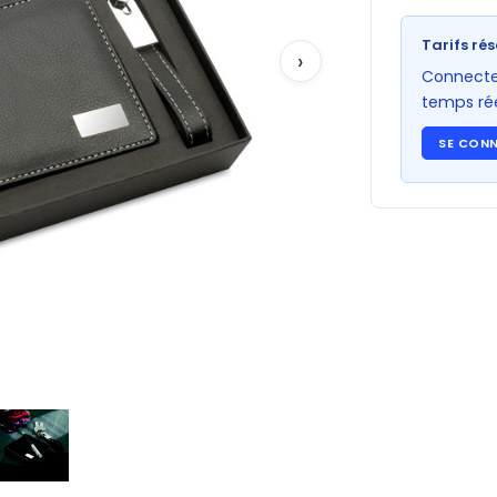
Tarifs rés
›
Connectez
temps rée
SE CON