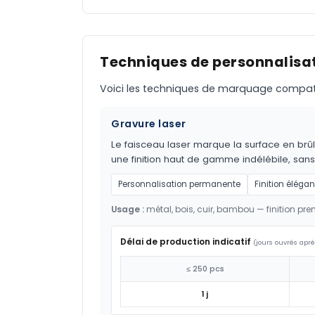
Techniques de personnalisat
Voici les techniques de marquage compatible
Gravure laser
Le faisceau laser marque la surface en brûl
une finition haut de gamme indélébile, sans
Personnalisation permanente
Finition élégan
Usage :
métal, bois, cuir, bambou — finition pr
Délai de production indicatif
(jours ouvrés aprè
≤ 250 pcs
1 j