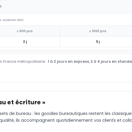
s
s validation BAT)
≤ 500 pcs
≤ 1000 pcs
2 j
3 j
en France métropolitaine :
1 à 2 jours en express
,
2 à 4 jours en stand
u et écriture »
 sets de bureau : les goodies bureautiques restent les classiqu
 qualité, ils accompagnent quotidiennement vos clients et coll