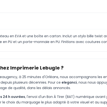
au en EVA et une boîte en carton. Inclut un stylo bille twist 
e en PU et un porte-monnaie en PU. Finitions avec coutures con
chez Imprimerie Lebugle ?
à Beaugency, à 25 minutes d'Orléans, nous accompagnons les entr
 depuis plusieurs décennies. Pour ce
eleganci
, nous nous appu
age de qualité, dans les délais annoncés.
s 24 h ouvrées
, l'envoi d'un Bon À Tirer (BAT) numérique avant 
le choix du marquage le plus adapté à votre visuel et au suppo