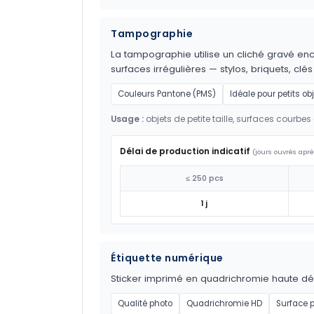
Tampographie
La tampographie utilise un cliché gravé encr
surfaces irrégulières — stylos, briquets, clés
Couleurs Pantone (PMS)
Idéale pour petits ob
Usage :
objets de petite taille, surfaces courbes 
Délai de production indicatif
(jours ouvrés aprè
≤ 250 pcs
1 j
Étiquette numérique
Sticker imprimé en quadrichromie haute défi
Qualité photo
Quadrichromie HD
Surface 