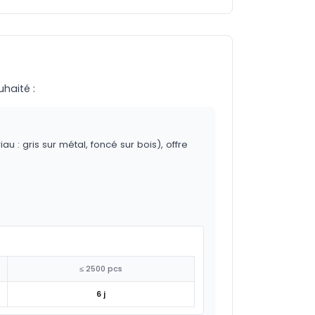
uhaité :
 : gris sur métal, foncé sur bois), offre
≤ 2500 pcs
6 j