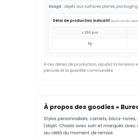
Usage :
objets aux surfaces planes, packaging
Délai de production indicatif
(jours ouvrés aprè
≤ 250 pcs
1 j
À ces délais de production, ajoutez la livraison 
période et la quantité commandée.
À propos des goodies « Burea
Stylos personnalisés, carnets, blocs-notes,
l'objet. Choisis avec soin et marqués avec
au-delà du moment de remise.