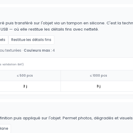
é puis transféré sur l'objet via un tampon en silicone. C'est la techn
 USB — où elle restitue les détails fins avec netteté.
jets
Restitue les détails fins
ou texturées ·
Couleurs max :
4
s validation BAT)
≤ 500 pcs
≤ 1000 pcs
2 j
3 j
nition puis appliqué sur l'objet. Permet photos, dégradés et visuel
plane