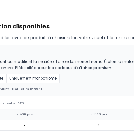
ion disponibles
s avec ce produit, à choisir selon votre visuel et le rendu so
ant ou modifiant la matière. Le rendu, monochrome (selon le matériau
 encre. Plébiscitée pour les cadeaux d'affaires premium.
te
Uniquement monochrome
emium ·
Couleurs max :
1
s validation BAT)
≤ 500 pcs
≤ 1000 pcs
2 j
3 j