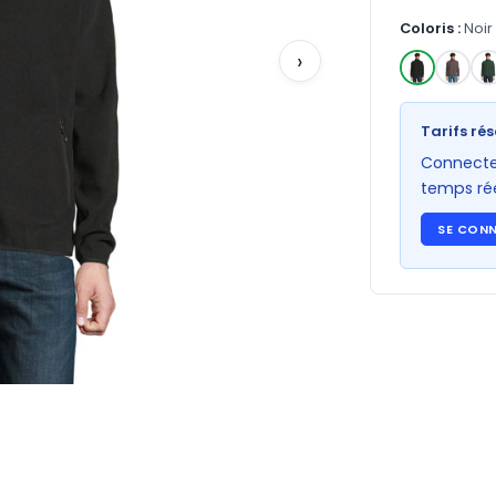
Coloris :
Noir
›
✓
Tarifs rés
Connectez
temps rée
SE CON