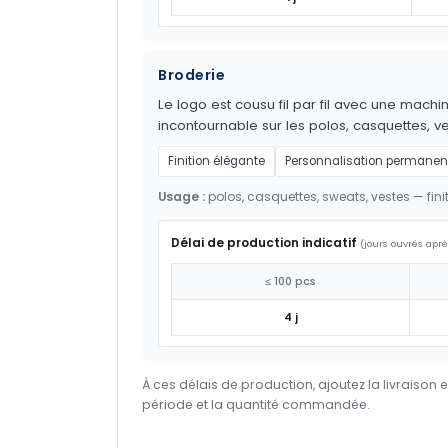
Broderie
Le logo est cousu fil par fil avec une m
incontournable sur les polos, casquettes, ves
Finition élégante
Personnalisation permanen
Usage :
polos, casquettes, sweats, vestes — fi
Délai de production indicatif
(jours ouvrés aprè
≤ 100 pcs
4 j
À ces délais de production, ajoutez la livraison 
période et la quantité commandée.