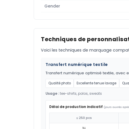
Gender
Techniques de personnalisat
Voici les techniques de marquage compatible
Transfert numérique textile
Transfert numérique optimisé textile, avec 
Qualité photo
Excellente tenue lavage
Qua
Usage :
tee-shirts, polos, sweats
Délai de production indicatif
(jours ouvrés aprè
≤ 250 pcs
1 j