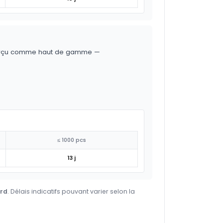
t perçu comme haut de gamme —
≤ 1000 pcs
13 j
ard
. Délais indicatifs pouvant varier selon la