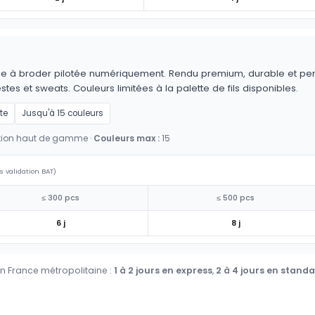
achine à broder pilotée numériquement. Rendu premium, durable e
tes et sweats. Couleurs limitées à la palette de fils disponibles.
te
Jusqu'à 15 couleurs
nition haut de gamme ·
Couleurs max :
15
s validation BAT)
≤ 300 pcs
≤ 500 pcs
6 j
8 j
en France métropolitaine :
1 à 2 jours en express
,
2 à 4 jours en stand