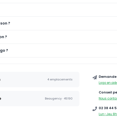
ison ?
on ?
ogo ?
Demande 
n
4 emplacements
Logo en piè
Conseil p
e
Nous conta
Beaugency · 45190
02 38 44 5
Lun–Jeu 8h