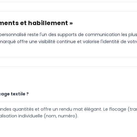
ments et habillement »
ile personnalisé reste l'un des supports de communication les p
rqué offre une visibilité continue et valorise l'identité de vo
cage textile ?
ndes quantités et offre un rendu mat élégant. Le flocage (trans
alisation individuelle (nom, numéro).