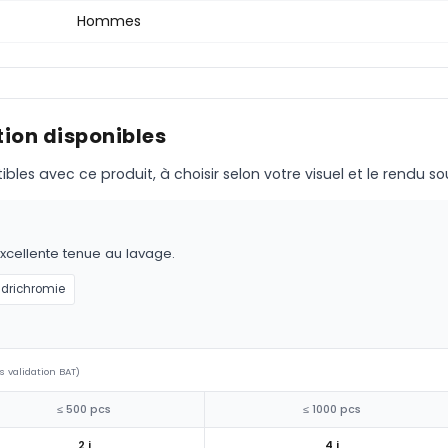
Hommes
ion disponibles
s avec ce produit, à choisir selon votre visuel et le rendu so
excellente tenue au lavage.
drichromie
s validation BAT)
≤ 500 pcs
≤ 1000 pcs
2 j
4 j