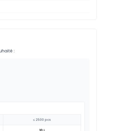
uhaité :
≤ 2500 pcs
10 j