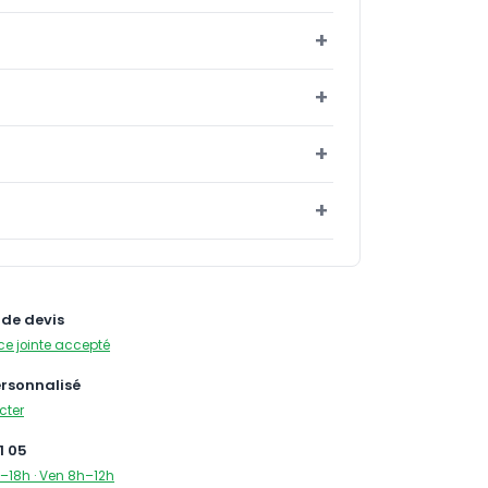
de devis
ce jointe accepté
ersonnalisé
cter
1 05
–18h · Ven 8h–12h