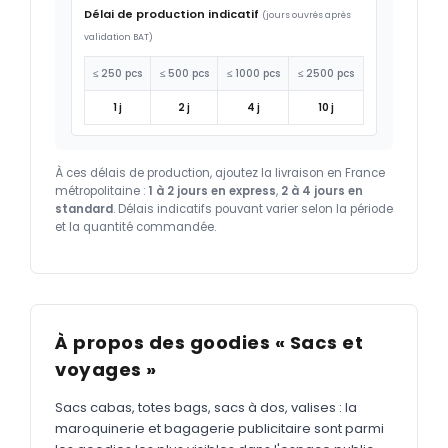
Délai de production indicatif
(jours ouvrés après
validation BAT)
≤ 250 pcs
≤ 500 pcs
≤ 1000 pcs
≤ 2500 pcs
1 j
2 j
4 j
10 j
À ces délais de production, ajoutez la livraison en France
métropolitaine :
1 à 2 jours en express
,
2 à 4 jours en
standard
. Délais indicatifs pouvant varier selon la période
et la quantité commandée.
À propos des goodies « Sacs et
voyages »
Sacs cabas, totes bags, sacs à dos, valises : la
maroquinerie et bagagerie publicitaire sont parmi