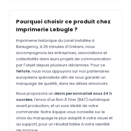
MARQUAGE TEXTILE
Tee-shirts
Nouveau
Pourquoi choisir ce produit chez
Polos
Nouveau
Imprimerie Lebugle ?
Sweatshirts
Nouveau
Imprimerie historique du Loiret installée à
GOODIES
Beaugency, à 25 minutes d'Orléans, nous
accompagnons les entreprises, associations et
Catalogue complet
Nouveau
collectivités dans leurs projets de communication
par l'objet depuis plusieurs décennies. Pour ce
Bureau & écriture
feltote
, nous nous appuyons sur nos partenaires
Sacs & voyages
européens spécialisés afin de vous garantir un
marquage de qualité, dans les délais annoncés.
Verres & déjeuner
Nous proposons un
devis personnalisé sous 24 h
Technologie
ouvrées
, l'envoi d'un Bon À Tirer (BAT) numérique
avant production, et un suivi dédié de votre
Vêtements
commande. Notre équipe vous conseille sur le
choix du marquage le plus adapté à votre visuel et
Outils & porte-clés
au support, pour un résultat fidèle à votre identité
Cuisine
de marque.