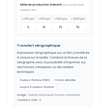
Délai de production indicatif
(jours ouvrés après
validation BAT)
≤ 250 pcs
≤ 500 pcs
≤ 1000 pcs
≤ 2500 pcs
1 j
2 j
3 j
6 j
Transfert sérigraphique
Impression sérigraphique sur un film, transférée
à chaud sur le textile. Combine la finesse de la
sérigraphie avec la possibilité d'imprimer sur
des formes complexes ou des textiles
techniques.
Couleurs Pantone (PMS)
Finition détaillée
Jusqu'à 8 couleurs Pantone
Usage :
textiles techniques, formes complexes ·
Couleurs max :
8