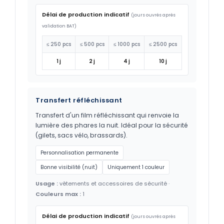
Délai de production indicatif
(jours ouvrés après
validation BAT)
≤ 250 pcs
≤ 500 pcs
≤ 1000 pcs
≤ 2500 pcs
1 j
2 j
4 j
10 j
Transfert réfléchissant
Transfert d'un film réfléchissant qui renvoie la
lumière des phares la nuit. Idéal pour la sécurité
(gilets, sacs vélo, brassards).
Personnalisation permanente
Bonne visibilité (nuit)
Uniquement 1 couleur
Usage :
vêtements et accessoires de sécurité ·
Couleurs max :
1
Délai de production indicatif
(jours ouvrés après