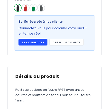
Bons de commande
GRAND FORMAT
✓
Posters
Tarifs réservés à nos clients
Abribus
Connectez-vous pour calculer votre prix HT
en temps réel.
Plans
SE CONNECTER
CRÉER UN COMPTE
Bâche
Panneaux
ADHÉSIFS
Détails du produit
Étiquettes adhésives
Petit sac cadeau en feutre RPET avec anses
Étiquettes adhésives en bobine
courtes et soufflets de fond. Epaisseur du feutre :
Adhésifs vitrine
1 mm.