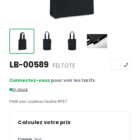
Calendriers
Calendriers bancaires
BUREAUTIQUE
Tête de lettre
Enveloppes
Sous-mains
LB-00589
FELTOTE
Bloc-notes
Connectez-vous
pour voir les tarifs
Chemises
En stock
Pochettes administratives
Petit sac cadeau feutre RPET
Tampons
Liasses
Calculez votre prix
Carnets
Coloris :
Noir