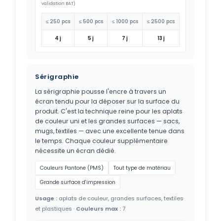
validation BAT)
≤ 250 pcs
≤ 500 pcs
≤ 1000 pcs
≤ 2500 pcs
4 j
5 j
7 j
13 j
Sérigraphie
La sérigraphie pousse l'encre à travers un
écran tendu pour la déposer sur la surface du
produit. C'est la technique reine pour les aplats
de couleur uni et les grandes surfaces — sacs,
mugs, textiles — avec une excellente tenue dans
le temps. Chaque couleur supplémentaire
nécessite un écran dédié.
Couleurs Pantone (PMS)
Tout type de matériau
Grande surface d'impression
Usage :
aplats de couleur, grandes surfaces, textiles
et plastiques ·
Couleurs max :
7