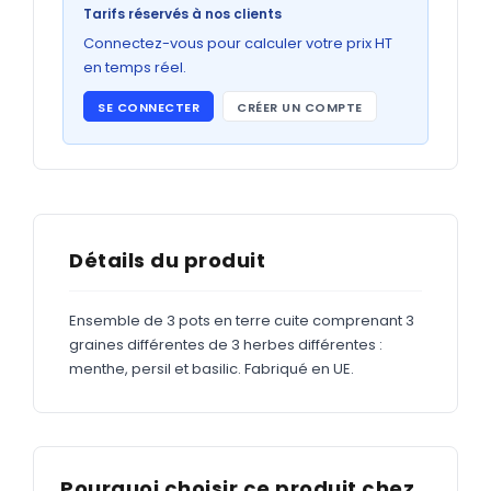
Bons de commande
Tarifs réservés à nos clients
GRAND FORMAT
Connectez-vous pour calculer votre prix HT
en temps réel.
Posters
SE CONNECTER
CRÉER UN COMPTE
Abribus
Plans
Bâche
Panneaux
Détails du produit
Ensemble de 3 pots en terre cuite comprenant 3
ADHÉSIFS
graines différentes de 3 herbes différentes :
menthe, persil et basilic. Fabriqué en UE.
Étiquettes adhésives
Étiquettes adhésives en bobine
Adhésifs vitrine
Pourquoi choisir ce produit chez