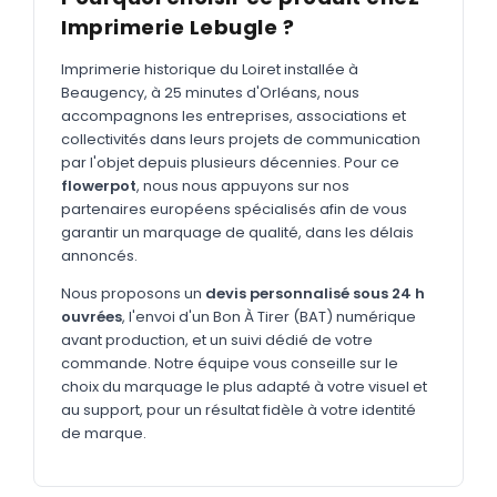
MARQUAGE TEXTILE
Imprimerie Lebugle ?
Tee-shirts
Nouveau
Imprimerie historique du Loiret installée à
Polos
Nouveau
Beaugency, à 25 minutes d'Orléans, nous
accompagnons les entreprises, associations et
Sweatshirts
Nouveau
collectivités dans leurs projets de communication
par l'objet depuis plusieurs décennies. Pour ce
GOODIES
flowerpot
, nous nous appuyons sur nos
Catalogue complet
partenaires européens spécialisés afin de vous
Nouveau
garantir un marquage de qualité, dans les délais
Bureau & écriture
annoncés.
Sacs & voyages
Nous proposons un
devis personnalisé sous 24 h
ouvrées
, l'envoi d'un Bon À Tirer (BAT) numérique
Verres & déjeuner
avant production, et un suivi dédié de votre
commande. Notre équipe vous conseille sur le
Technologie
choix du marquage le plus adapté à votre visuel et
Vêtements
au support, pour un résultat fidèle à votre identité
de marque.
Outils & porte-clés
Cuisine