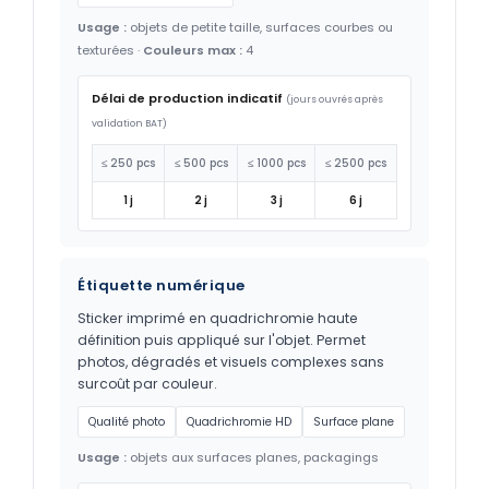
Usage :
objets de petite taille, surfaces courbes ou
texturées ·
Couleurs max :
4
Délai de production indicatif
(jours ouvrés après
validation BAT)
≤ 250 pcs
≤ 500 pcs
≤ 1000 pcs
≤ 2500 pcs
1 j
2 j
3 j
6 j
Étiquette numérique
Sticker imprimé en quadrichromie haute
définition puis appliqué sur l'objet. Permet
photos, dégradés et visuels complexes sans
surcoût par couleur.
Qualité photo
Quadrichromie HD
Surface plane
Usage :
objets aux surfaces planes, packagings