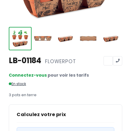
Calendriers
Calendriers bancaires
BUREAUTIQUE
Tête de lettre
Enveloppes
Sous-mains
LB-01184
FLOWERPOT
Bloc-notes
Connectez-vous
pour voir les tarifs
Chemises
En stock
Pochettes administratives
3 pots en terre
Tampons
Liasses
Calculez votre prix
Carnets