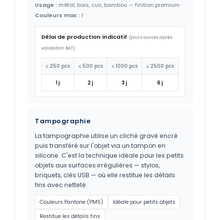
Usage :
métal, bois, cuir, bambou — finition premium ·
Couleurs max :
1
Délai de production indicatif
(jours ouvrés après
validation BAT)
≤ 250 pcs
≤ 500 pcs
≤ 1000 pcs
≤ 2500 pcs
1 j
2 j
3 j
6 j
Tampographie
La tampographie utilise un cliché gravé encré
puis transféré sur l'objet via un tampon en
silicone. C'est la technique idéale pour les petits
objets aux surfaces irrégulières — stylos,
briquets, clés USB — où elle restitue les détails
fins avec netteté.
Couleurs Pantone (PMS)
Idéale pour petits objets
Restitue les détails fins