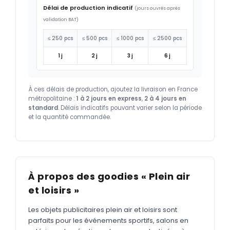
Délai de production indicatif
(jours ouvrés après
validation BAT)
≤ 250 pcs
≤ 500 pcs
≤ 1000 pcs
≤ 2500 pcs
1 j
2 j
3 j
6 j
À ces délais de production, ajoutez la livraison en France
métropolitaine :
1 à 2 jours en express
,
2 à 4 jours en
standard
. Délais indicatifs pouvant varier selon la période
et la quantité commandée.
À propos des goodies « Plein air
et loisirs »
Les objets publicitaires plein air et loisirs sont
parfaits pour les événements sportifs, salons en