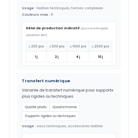
Usage :
textiles techniques, formes complexes ·
Couleurs max :
8
Délai de production indicatif
(jours ouvrés après
validation BAT)
≤ 250 pcs
≤ 500 pcs
≤ 1000 pcs
≤ 2500 pcs
1 j
2 j
4 j
10 j
Transfert numérique
Variante de transfert numérique pour supports
plus rigides ou techniques.
Qualité photo
Quadrichromie
Supports rigides ou techniques
Usage :
sacs techniques, accessoires textiles