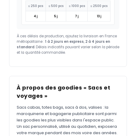
≤ 250 pcs
≤ 500 pcs
≤ 1000 pcs
≤ 2500 pcs
4 j
5 j
7 j
13 j
À ces délais de production, ajoutez la livraison en France
métropolitaine :
1 à 2 jours en express
,
2 à 4 jours en
standard
. Délais indicatifs pouvant varier selon la période
et la quantité commandée.
À propos des goodies « Sacs et
voyages »
Sacs cabas, totes bags, sacs à dos, valises : la
maroquinerie et bagagerie publicitaire sont parmi
les goodies les plus visibles dans l'espace public.
Un sac personnalisé, utilisé au quotidien, exposera
votre marque pendant des mois voire des années.