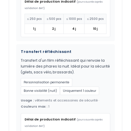
Délai de production indicatif
(jours ouvrés après
validation BAT)
≤ 250 pcs
≤ 500 pcs
≤ 1000 pcs
≤ 2500 pcs
1 j
2 j
4 j
10 j
Transfert réfléchissant
Transfert d'un film réfléchissant qui renvoie la
lumière des phares la nuit. Idéal pour la sécurité
(gilets, sacs vélo, brassards).
Personnalisation permanente
Bonne visibilité (nuit)
Uniquement 1 couleur
Usage :
vêtements et accessoires de sécurité ·
Couleurs max :
1
Délai de production indicatif
(jours ouvrés après
validation BAT)