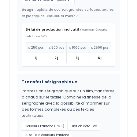
Usage :
aplats de couleur, grandes surfaces, textiles
et plastiques ·
Couleurs max :
7
Délai de production indicatif
(jours ouvrés après
validation BAT)
≤ 250 pcs
≤ 500 pcs
≤ 1000 pcs
≤ 2500 pcs
1 j
2 j
3 j
6 j
Transfert sérigraphique
Impression sérigraphique sur un film, transférée
à chaud sur le textile. Combine la finesse de la
sérigraphie avec la possibilité d'imprimer sur
des formes complexes ou des textiles
techniques.
Couleurs Pantone (PMS)
Finition détaillée
Jusqu'à 8 couleurs Pantone