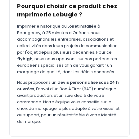
MARQUAGE TEXTILE
Pourquoi choisir ce produit chez
Tee-shirts
Imprimerie Lebugle ?
Nouveau
Polos
Nouveau
Imprimerie historique du Loiret installée à
Beaugency, à 25 minutes d'Orléans, nous
Sweatshirts
Nouveau
accompagnons les entreprises, associations et
collectivités dans leurs projets de communication
GOODIES
par l'objet depuis plusieurs décennies. Pour ce
Catalogue complet
flyhigh
, nous nous appuyons sur nos partenaires
Nouveau
européens spécialisés afin de vous garantir un
Bureau & écriture
marquage de qualité, dans les délais annoncés.
Sacs & voyages
Nous proposons un
devis personnalisé sous 24 h
ouvrées
, l'envoi d'un Bon À Tirer (BAT) numérique
Verres & déjeuner
avant production, et un suivi dédié de votre
commande. Notre équipe vous conseille sur le
Technologie
choix du marquage le plus adapté à votre visuel et
Vêtements
au support, pour un résultat fidèle à votre identité
de marque.
Outils & porte-clés
Cuisine