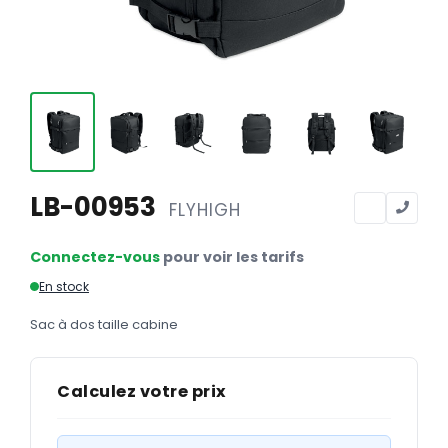
Calendriers
Calendriers bancaires
BUREAUTIQUE
Tête de lettre
Enveloppes
Sous-mains
LB-00953
FLYHIGH
Bloc-notes
Connectez-vous
pour voir les tarifs
Chemises
En stock
Pochettes administratives
Sac à dos taille cabine
Tampons
Liasses
Calculez votre prix
Carnets