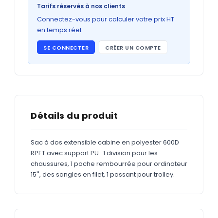
Bons de commande
Tarifs réservés à nos clients
GRAND FORMAT
Connectez-vous pour calculer votre prix HT
en temps réel.
Posters
SE CONNECTER
CRÉER UN COMPTE
Abribus
Plans
Bâche
Panneaux
Détails du produit
Sac à dos extensible cabine en polyester 600D
ADHÉSIFS
RPET avec support PU : 1 division pour les
chaussures, 1 poche rembourrée pour ordinateur
Étiquettes adhésives
15'', des sangles en filet, 1 passant pour trolley.
Étiquettes adhésives en bobine
Adhésifs vitrine