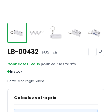
Calendriers
Calendriers bancaires
BUREAUTIQUE
Tête de lettre
Enveloppes
Sous-mains
LB-00432
FUSTER
Bloc-notes
Connectez-vous
pour voir les tarifs
Chemises
En stock
Pochettes administratives
Porte-clés règle 50cm
Tampons
Liasses
Calculez votre prix
Carnets