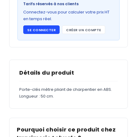
Bons de commande
Tarifs réservés à nos clients
GRAND FORMAT
Connectez-vous pour calculer votre prix HT
en temps réel.
Posters
SE CONNECTER
CRÉER UN COMPTE
Abribus
Plans
Bâche
Panneaux
Détails du produit
Porte-clés mètre pliant de charpentier en ABS.
ADHÉSIFS
Longueur : 50 cm.
Étiquettes adhésives
Étiquettes adhésives en bobine
Adhésifs vitrine
Pourquoi choisir ce produit chez