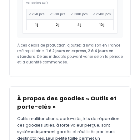
validation BAT)
≤ 250 pcs
≤ 500 pcs
≤ 1000 pcs
≤ 2500 pcs
1 j
2 j
4 j
10 j
À ces délais de production, ajoutez la livraison en France
métropolitaine :
1 à 2 jours en express
,
2 à 4 jours en
standard
. Délais indicatifs pouvant varier selon la période
et la quantité commandée.
À propos des goodies « Outils et
porte-clés »
Outils multifonctions, porte-clés, kits de réparation :
ces goodies utiles, à forte valeur perçue, sont
systématiquement gardés et réutilisés par leurs
destinataires. Leur petite taille permet un