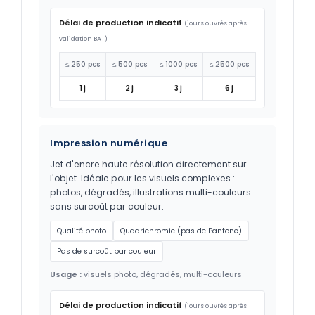
Délai de production indicatif
(jours ouvrés après
validation BAT)
≤ 250 pcs
≤ 500 pcs
≤ 1000 pcs
≤ 2500 pcs
1 j
2 j
3 j
6 j
Impression numérique
Jet d'encre haute résolution directement sur
l'objet. Idéale pour les visuels complexes :
photos, dégradés, illustrations multi-couleurs
sans surcoût par couleur.
Qualité photo
Quadrichromie (pas de Pantone)
Pas de surcoût par couleur
Usage :
visuels photo, dégradés, multi-couleurs
Délai de production indicatif
(jours ouvrés après