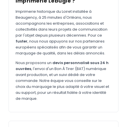
Imprimerie Lebugle ?
MARQUAGE TEXTILE
Tee-shirts
Imprimerie historique du Loiret installée à
Nouveau
Beaugency, à 25 minutes d'Orléans, nous
Polos
accompagnons les entreprises, associations et
Nouveau
collectivités dans leurs projets de communication
Sweatshirts
Nouveau
par l'objet depuis plusieurs décennies. Pour ce
fuster
, nous nous appuyons sur nos partenaires
GOODIES
européens spécialisés afin de vous garantir un
marquage de qualité, dans les délais annoncés.
Catalogue complet
Nouveau
Nous proposons un
devis personnalisé sous 24 h
Bureau & écriture
ouvrées
, l'envoi d'un Bon À Tirer (BAT) numérique
Sacs & voyages
avant production, et un suivi dédié de votre
commande. Notre équipe vous conseille sur le
Verres & déjeuner
choix du marquage le plus adapté à votre visuel et
au support, pour un résultat fidèle à votre identité
Technologie
de marque.
Vêtements
Outils & porte-clés
Cuisine