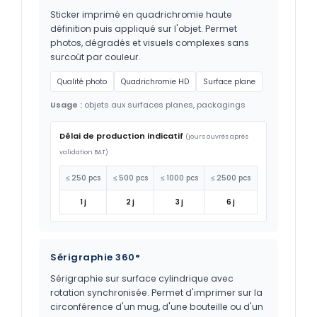
Sticker imprimé en quadrichromie haute
définition puis appliqué sur l'objet. Permet
photos, dégradés et visuels complexes sans
surcoût par couleur.
Qualité photo
Quadrichromie HD
Surface plane
Usage :
objets aux surfaces planes, packagings
Délai de production indicatif
(jours ouvrés après
validation BAT)
≤ 250 pcs
≤ 500 pcs
≤ 1000 pcs
≤ 2500 pcs
1 j
2 j
3 j
6 j
Sérigraphie 360°
Sérigraphie sur surface cylindrique avec
rotation synchronisée. Permet d'imprimer sur la
circonférence d'un mug, d'une bouteille ou d'un