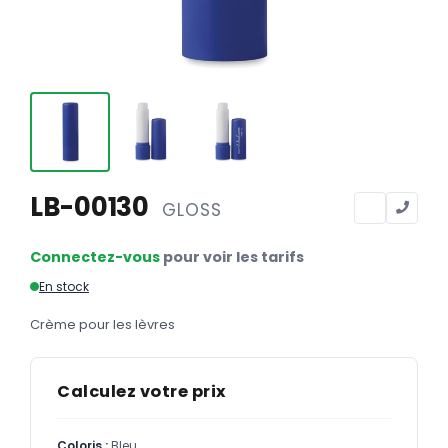
Calendriers
Calendriers bancaires
BUREAUTIQUE
Tête de lettre
Enveloppes
Sous-mains
LB-00130
GLOSS
Bloc-notes
Connectez-vous
pour voir les tarifs
Chemises
En stock
Pochettes administratives
Crème pour les lèvres
Tampons
Liasses
Calculez votre prix
Carnets
Coloris :
Bleu