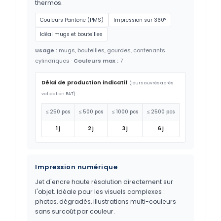
thermos.
Couleurs Pantone (PMS)
Impression sur 360°
Idéal mugs et bouteilles
Usage :
mugs, bouteilles, gourdes, contenants
cylindriques ·
Couleurs max :
7
Délai de production indicatif
(jours ouvrés après
validation BAT)
≤ 250 pcs
≤ 500 pcs
≤ 1000 pcs
≤ 2500 pcs
1 j
2 j
3 j
6 j
Impression numérique
Jet d'encre haute résolution directement sur
l'objet. Idéale pour les visuels complexes :
photos, dégradés, illustrations multi-couleurs
sans surcoût par couleur.