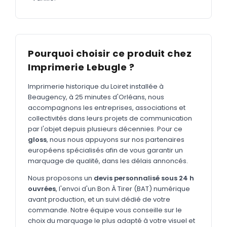
MARQUAGE TEXTILE
Tee-shirts
Nouveau
Polos
Nouveau
Pourquoi choisir ce produit chez
Sweatshirts
Nouveau
Imprimerie Lebugle ?
GOODIES
Imprimerie historique du Loiret installée à
Catalogue complet
Beaugency, à 25 minutes d'Orléans, nous
Nouveau
accompagnons les entreprises, associations et
Bureau & écriture
collectivités dans leurs projets de communication
par l'objet depuis plusieurs décennies. Pour ce
Sacs & voyages
gloss
, nous nous appuyons sur nos partenaires
Verres & déjeuner
européens spécialisés afin de vous garantir un
marquage de qualité, dans les délais annoncés.
Technologie
Nous proposons un
devis personnalisé sous 24 h
Vêtements
ouvrées
, l'envoi d'un Bon À Tirer (BAT) numérique
avant production, et un suivi dédié de votre
Outils & porte-clés
commande. Notre équipe vous conseille sur le
choix du marquage le plus adapté à votre visuel et
Cuisine