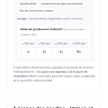
Qualité photo
Quadrichromie (pas de Pantone)
Pas de surcoût par couleur
Usage :
visuels photo, dégradés, multi-couleurs
Délai de production indicatif
(jours ouvrés après
validation BAT)
≤ 250 pcs
≤ 500 pcs
≤ 1000 pcs
≤ 2500 pcs
1 j
2 j
4 j
10 j
À ces délais de production, ajoutez la livraison en France
métropolitaine :
1 à 2 jours en express
,
2 à 4 jours en
standard
. Délais indicatifs pouvant varier selon la période
et la quantité commandée.