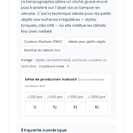
La tampographie utilise un cliché gravé encré
puis transféré sur l'objet via un tampon en
silicone. C'est la technique idéale pour les petits
objets aux surfaces irrégulières — stylos,
briquets, clés USB — où elle restitue les détails
fins avec netteté.
Couleurs Pantone (PMS)
Idéale pour petits objets
Restitue les détails fins
Usage :
objets de petite taille, surfaces courbes ou
texturées ·
Couleurs max :
4
Délai de production indicatif
(jours ouvrés après
validation BAT)
≤ 250 pcs
≤ 500 pcs
≤ 1000 pcs
≤ 2500 pcs
1 j
2 j
3 j
6 j
Étiquette numérique