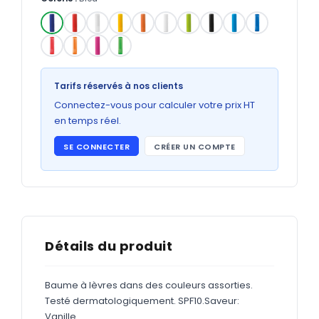
Bons de commande
GRAND FORMAT
✓
Posters
Abribus
Tarifs réservés à nos clients
Connectez-vous pour calculer votre prix HT
Plans
en temps réel.
Bâche
SE CONNECTER
CRÉER UN COMPTE
Panneaux
ADHÉSIFS
Étiquettes adhésives
Détails du produit
Étiquettes adhésives en bobine
Baume à lèvres dans des couleurs assorties.
Adhésifs vitrine
Testé dermatologiquement. SPF10.Saveur:
Vanille.