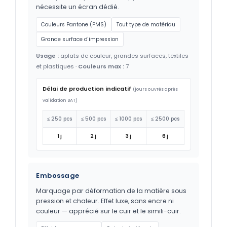
nécessite un écran dédié.
Couleurs Pantone (PMS)
Tout type de matériau
Grande surface d'impression
Usage :
aplats de couleur, grandes surfaces, textiles
et plastiques ·
Couleurs max :
7
Délai de production indicatif
(jours ouvrés après
validation BAT)
≤ 250 pcs
≤ 500 pcs
≤ 1000 pcs
≤ 2500 pcs
1 j
2 j
3 j
6 j
Embossage
Marquage par déformation de la matière sous
pression et chaleur. Effet luxe, sans encre ni
couleur — apprécié sur le cuir et le simili-cuir.