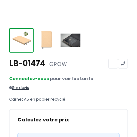
Calendriers
Calendriers bancaires
BUREAUTIQUE
Tête de lettre
Enveloppes
Sous-mains
LB-01474
GROW
Bloc-notes
Connectez-vous
pour voir les tarifs
Chemises
Sur devis
Pochettes administratives
Carnet A5 en papier recyclé
Tampons
Liasses
Calculez votre prix
Carnets