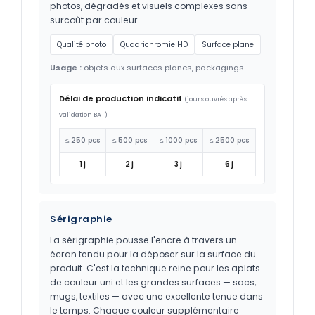
photos, dégradés et visuels complexes sans
surcoût par couleur.
Qualité photo
Quadrichromie HD
Surface plane
Usage :
objets aux surfaces planes, packagings
Délai de production indicatif
(jours ouvrés après
validation BAT)
≤ 250 pcs
≤ 500 pcs
≤ 1000 pcs
≤ 2500 pcs
1 j
2 j
3 j
6 j
Sérigraphie
La sérigraphie pousse l'encre à travers un
écran tendu pour la déposer sur la surface du
produit. C'est la technique reine pour les aplats
de couleur uni et les grandes surfaces — sacs,
mugs, textiles — avec une excellente tenue dans
le temps. Chaque couleur supplémentaire