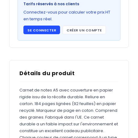
Bons de commande
Tarifs réservés à nos clients
GRAND FORMAT
Connectez-vous pour calculer votre prix HT
en temps réel.
Posters
SE CONNECTER
CRÉER UN COMPTE
Abribus
Plans
Bâche
Panneaux
Détails du produit
Carnet de notes A5 avec couverture en papier
ADHÉSIFS
rigide issu de la récolte durable. Reliure en
carton. 184 pages lignées (92 feuilles) en papier
Étiquettes adhésives
recyclé. Marqueur de page en coton. Comprend
Étiquettes adhésives en bobine
des graines. Fabriqué dans l'UE. Ce carnet
durable a un faible impact sur l'environnement et
Adhésifs vitrine
constitue un excellent cadeau publicitaire.
Chaque couleur de carnet correspond à un type