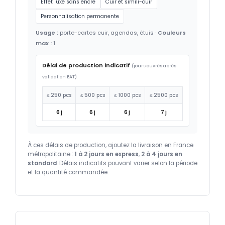
Effet luxe sans encre
Cuir et simili-cuir
Personnalisation permanente
Usage :
porte-cartes cuir, agendas, étuis ·
Couleurs
max :
1
Délai de production indicatif
(jours ouvrés après
validation BAT)
≤ 250 pcs
≤ 500 pcs
≤ 1000 pcs
≤ 2500 pcs
6 j
6 j
6 j
7 j
À ces délais de production, ajoutez la livraison en France
métropolitaine :
1 à 2 jours en express
,
2 à 4 jours en
standard
. Délais indicatifs pouvant varier selon la période
et la quantité commandée.