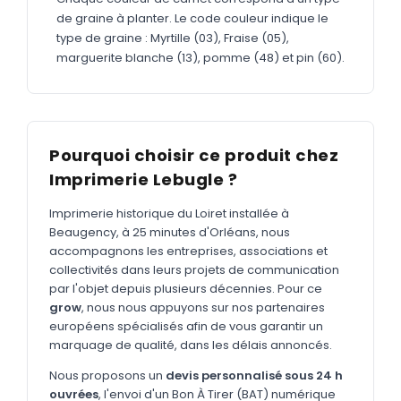
MARQUAGE TEXTILE
de graine à planter. Le code couleur indique le
Tee-shirts
type de graine : Myrtille (03), Fraise (05),
Nouveau
marguerite blanche (13), pomme (48) et pin (60).
Polos
Nouveau
Sweatshirts
Nouveau
GOODIES
Pourquoi choisir ce produit chez
Catalogue complet
Nouveau
Imprimerie Lebugle ?
Bureau & écriture
Imprimerie historique du Loiret installée à
Beaugency, à 25 minutes d'Orléans, nous
Sacs & voyages
accompagnons les entreprises, associations et
Verres & déjeuner
collectivités dans leurs projets de communication
par l'objet depuis plusieurs décennies. Pour ce
Technologie
grow
, nous nous appuyons sur nos partenaires
européens spécialisés afin de vous garantir un
Vêtements
marquage de qualité, dans les délais annoncés.
Outils & porte-clés
Nous proposons un
devis personnalisé sous 24 h
Cuisine
ouvrées
, l'envoi d'un Bon À Tirer (BAT) numérique