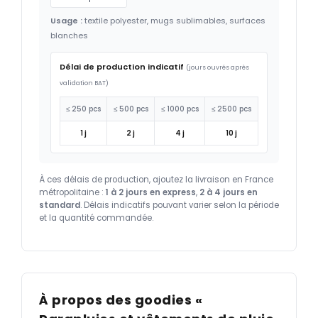
Usage :
textile polyester, mugs sublimables, surfaces
blanches
Délai de production indicatif
(jours ouvrés après
validation BAT)
≤ 250 pcs
≤ 500 pcs
≤ 1000 pcs
≤ 2500 pcs
1 j
2 j
4 j
10 j
À ces délais de production, ajoutez la livraison en France
métropolitaine :
1 à 2 jours en express
,
2 à 4 jours en
standard
. Délais indicatifs pouvant varier selon la période
et la quantité commandée.
À propos des goodies «