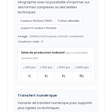
sérigraphie avec la possibilité d'imprimer sur
des formes complexes ou des textiles
techniques.
Couleurs Pantone (PMS)
Finition détaillée
Jusqu'à 8 couleurs Pantone
Usage :
textiles techniques, formes complexes ·
Couleurs max :
8
Délai de production indicatif
(jours ouvrés après
validation BAT)
≤ 250 pcs
≤ 500 pcs
≤ 1000 pcs
≤ 2500 pcs
1 j
2 j
4 j
10 j
Transfert numérique
Variante de transfert numérique pour supports
plus rigides ou techniques.