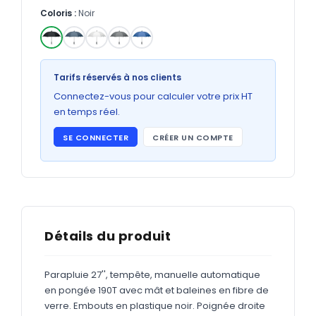
Bons de commande
Coloris :
Noir
GRAND FORMAT
Posters
✓
Tarifs réservés à nos clients
Abribus
Connectez-vous pour calculer votre prix HT
Plans
en temps réel.
Bâche
SE CONNECTER
CRÉER UN COMPTE
Panneaux
ADHÉSIFS
Détails du produit
Étiquettes adhésives
Étiquettes adhésives en bobine
Parapluie 27'', tempête, manuelle automatique
en pongée 190T avec mât et baleines en fibre de
Adhésifs vitrine
verre. Embouts en plastique noir. Poignée droite