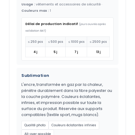
Usage :
vêtements et accessoires de sécurité ·
Couleurs max :
1
Délai de production indicatif
(jours ouvrés après
validation BAT)
≤ 250 pcs
≤ 500 pcs
≤ 1000 pcs
≤ 2500 pcs
4 j
5 j
7 j
13 j
Sublimation
L'encre, transformée en gaz par la chaleur,
pénètre durablement dans la fibre polyester ou
la couche polymère. Couleurs éclatantes,
infinies, et impression possible sur toute la
surface du produit. Réservée aux supports
compatibles (textile sport, mugs blancs).
Qualité photo
Couleurs éclatantes infinies
All-over possible