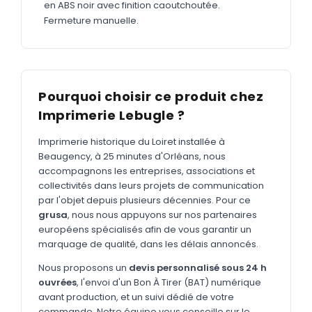
MARQUAGE TEXTILE
en ABS noir avec finition caoutchoutée.
Fermeture manuelle.
Tee-shirts
Nouveau
Polos
Nouveau
Sweatshirts
Nouveau
Pourquoi choisir ce produit chez
GOODIES
Imprimerie Lebugle ?
Catalogue complet
Nouveau
Imprimerie historique du Loiret installée à
Bureau & écriture
Beaugency, à 25 minutes d'Orléans, nous
accompagnons les entreprises, associations et
Sacs & voyages
collectivités dans leurs projets de communication
par l'objet depuis plusieurs décennies. Pour ce
Verres & déjeuner
grusa
, nous nous appuyons sur nos partenaires
européens spécialisés afin de vous garantir un
Technologie
marquage de qualité, dans les délais annoncés.
Vêtements
Nous proposons un
devis personnalisé sous 24 h
Outils & porte-clés
ouvrées
, l'envoi d'un Bon À Tirer (BAT) numérique
avant production, et un suivi dédié de votre
Cuisine
commande. Notre équipe vous conseille sur le