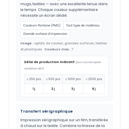
mugs, textiles — avec une excellente tenue dans
le temps. Chaque couleur supplémentaire
nécessite un écran dédié.
Couleurs Pantone (PMS)
Tout type de matériau
Grande surface d'impression
Usage :
aplats de couleur, grandes surfaces, textiles
et plastiques ·
Couleurs max :
7
Délai de production indicatif
(jours ouvrés après
validation BAT)
≤ 250 pcs
≤ 500 pcs
≤ 1000 pcs
≤ 2500 pcs
1 j
2 j
3 j
6 j
Transfert sérigraphique
Impression sérigraphique sur un film, transférée
à chaud sur le textile. Combine la finesse de la