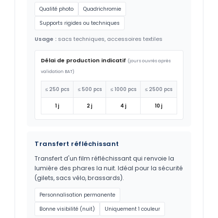
Qualité photo
Quadrichromie
Supports rigides ou techniques
Usage :
sacs techniques, accessoires textiles
Délai de production indicatif
(jours ouvrés après
validation BAT)
≤ 250 pcs
≤ 500 pcs
≤ 1000 pcs
≤ 2500 pcs
1 j
2 j
4 j
10 j
Transfert réfléchissant
Transfert d'un film réfléchissant qui renvoie la
lumière des phares la nuit. Idéal pour la sécurité
(gilets, sacs vélo, brassards).
Personnalisation permanente
Bonne visibilité (nuit)
Uniquement 1 couleur