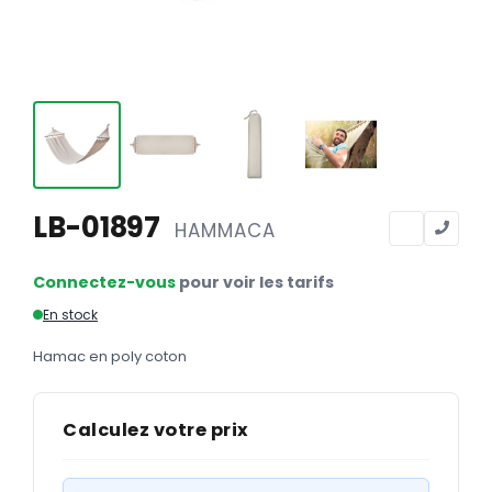
Calendriers
Calendriers bancaires
BUREAUTIQUE
Tête de lettre
Enveloppes
Sous-mains
LB-01897
HAMMACA
Bloc-notes
Connectez-vous
pour voir les tarifs
Chemises
En stock
Pochettes administratives
Hamac en poly coton
Tampons
Liasses
Calculez votre prix
Carnets