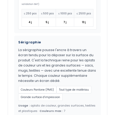
validation BAT)
≤ 250 pcs
≤ 500 pcs
≤ 1000 pcs
≤ 2500 pcs
4 j
5 j
7 j
13 j
Sérigraphie
La sérigraphie pousse l'encre à travers un
écran tendu pour la déposer sur la surface du
produit. C'est la technique reine pour les aplats
de couleur uni et les grandes surfaces — sacs,
mugs, textiles — avec une excellente tenue dans
le temps. Chaque couleur supplémentaire
nécessite un écran dédié.
Couleurs Pantone (PMS)
Tout type de matériau
Grande surface d'impression
Usage :
aplats de couleur, grandes surfaces, textiles
et plastiques ·
Couleurs max :
7