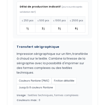
Délai de production indicatif
(jours ouvrés après
validation BAT)
≤ 250 pcs
≤ 500 pcs
≤ 1000 pcs
≤ 2500 pcs
1 j
2 j
3 j
6 j
Transfert sérigraphique
Impression sérigraphique sur un film, transférée
à chaud sur le textile. Combine la finesse de la
sérigraphie avec la possibilité d'imprimer sur
des formes complexes ou des textiles
techniques.
Couleurs Pantone (PMS)
Finition détaillée
Jusqu'à 8 couleurs Pantone
Usage :
textiles techniques, formes complexes ·
Couleurs max :
8