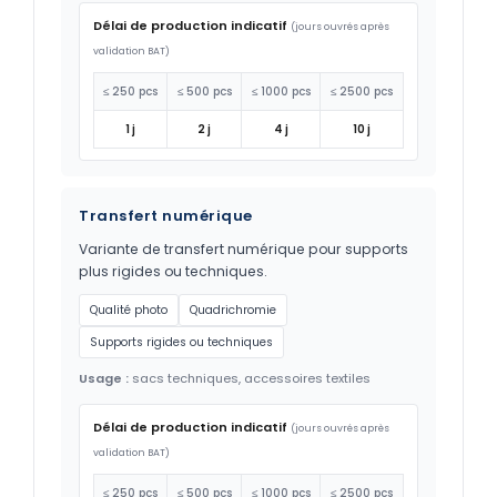
Délai de production indicatif
(jours ouvrés après
validation BAT)
≤ 250 pcs
≤ 500 pcs
≤ 1000 pcs
≤ 2500 pcs
1 j
2 j
4 j
10 j
Transfert numérique
Variante de transfert numérique pour supports
plus rigides ou techniques.
Qualité photo
Quadrichromie
Supports rigides ou techniques
Usage :
sacs techniques, accessoires textiles
Délai de production indicatif
(jours ouvrés après
validation BAT)
≤ 250 pcs
≤ 500 pcs
≤ 1000 pcs
≤ 2500 pcs