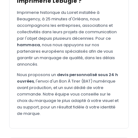
Imprimerie Lebugle ?
MARQUAGE TEXTILE
Tee-shirts
Imprimerie historique du Loiret installée à
Nouveau
Beaugency, à 25 minutes d'Orléans, nous
Polos
accompagnons les entreprises, associations et
Nouveau
collectivités dans leurs projets de communication
Sweatshirts
Nouveau
par l'objet depuis plusieurs décennies. Pour ce
hammaca
, nous nous appuyons sur nos
GOODIES
partenaires européens spécialisés afin de vous
garantir un marquage de qualité, dans les délais
Catalogue complet
Nouveau
annoncés.
Bureau & écriture
Nous proposons un
devis personnalisé sous 24 h
Sacs & voyages
ouvrées
, l'envoi d'un Bon À Tirer (BAT) numérique
avant production, et un suivi dédié de votre
Verres & déjeuner
commande. Notre équipe vous conseille sur le
choix du marquage le plus adapté à votre visuel et
Technologie
au support, pour un résultat fidèle à votre identité
Vêtements
de marque.
Outils & porte-clés
Cuisine