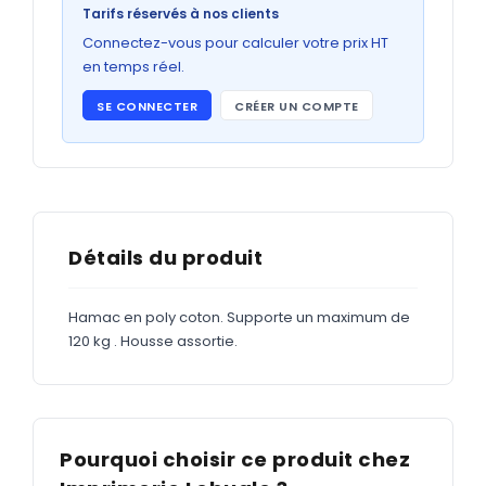
Bons de commande
Tarifs réservés à nos clients
GRAND FORMAT
Connectez-vous pour calculer votre prix HT
en temps réel.
Posters
SE CONNECTER
CRÉER UN COMPTE
Abribus
Plans
Bâche
Panneaux
Détails du produit
Hamac en poly coton. Supporte un maximum de
ADHÉSIFS
120 kg . Housse assortie.
Étiquettes adhésives
Étiquettes adhésives en bobine
Adhésifs vitrine
Pourquoi choisir ce produit chez